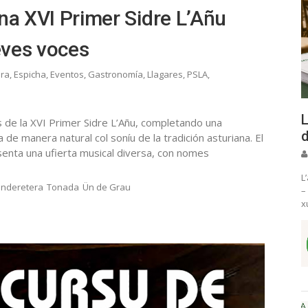
na XVI Primer Sidre L’Añu
eves voces
era
,
Espicha
,
Eventos
,
Gastronomía
,
Llagares
,
PSLA
,
L
 de la XVI Primer Sidre L’Añu, completando una
d
 de manera natural col soníu de la tradición asturiana. El
resenta una ufierta musical diversa, con nomes
L
anderetera
Tonada
Ün de Grau
–
x