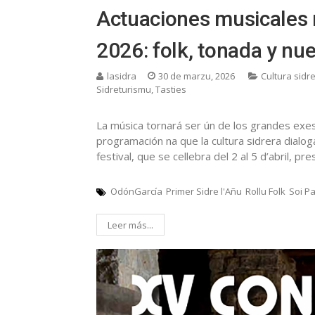
Actuaciones musicales 
2026: folk, tonada y nu
lasidra
30 de marzu, 2026
Cultura sidr
Sidreturismu
,
Tasties
La música tornará ser ún de los grandes exes
programación na que la cultura sidrera dialoga
festival, que se cellebra del 2 al 5 d’abril, p
OdónGarcía
Primer Sidre l'Añu
Rollu Folk
Soi P
Leer más...