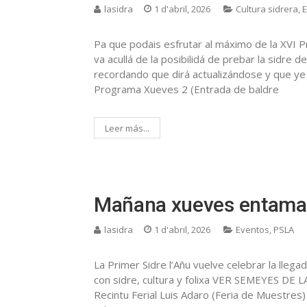
lasidra
1 d'abril, 2026
Cultura sidrera
,
E
Pa que podais esfrutar al máximo de la XVI 
va acullá de la posibilidá de prebar la sidre
recordando que dirá actualizándose y que ye 
Programa Xueves 2 (Entrada de baldre
Leer más...
Mañana xueves entama l
lasidra
1 d'abril, 2026
Eventos
,
PSLA
La Primer Sidre l’Añu vuelve celebrar la llega
con sidre, cultura y folixa VER SEMEYES DE 
Recintu Ferial Luis Adaro (Feria de Muestres)