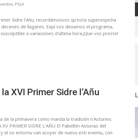
ventos
,
PSLA
Primer Sidre l'Añu, recordámosvos qu'esta superespicha
 de decenes de llagares. Equí vos dexamos el programa,
susceptible a variaciones d'última hora.¡Que vos preste!
a XVI Primer Sidre l’Añu
da de la primavera como manda la tradición n’Asturies:
LA XV PRIMER SIDRE L'AÑU El Pabellón Asturias del
 y el so entornu van acoyer de nuevu esti eventu, con