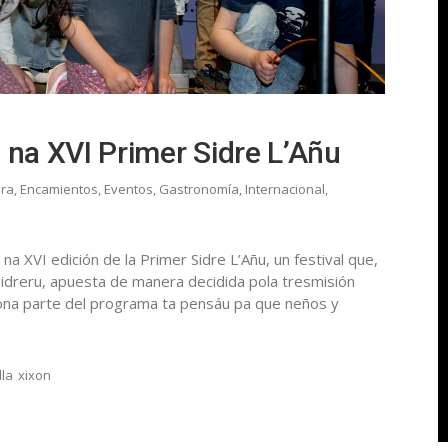
a na XVI Primer Sidre L’Añu
era
,
Encamientos
,
Eventos
,
Gastronomía
,
Internacional
,
a na XVI edición de la Primer Sidre L’Añu, un festival que,
 sidreru, apuesta de manera decidida pola tresmisión
ona parte del programa ta pensáu pa que neños y
lla
xixon