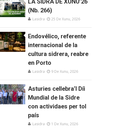
LA SIDRA DE XUNU’26
(Nb. 266)
Lasidra
25 De Xunu, 2026
Endovélico, referente
internacional de la
cultura sidrera, reabre
en Porto
Lasidra
9 De Xunu, 2026
Asturies cellebra’l Díi
Mundial de la Sidre
con actividaes per tol
país
Lasidra
1 De Xunu, 2026