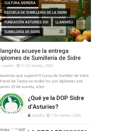
CULTURA SIDRERA
ESCUELA DE SUMILLERÍA DE LA SIDRE
FUNDACIÓN ASTURIES XXI
LLANGRÉU
SUMILLERÍA DE SIDRE
langréu acueye la entrega
iplomes de Sumillería de Sidre
Lasidra
21 De Xunetu, 2026
’alumnáu que superó’l II Cursu de Sumiller de Sidre
 Panel de Tastia va recibir los sos diplomes esti
ueves 23 de xunetu, a les
¿Qué ye la DOP Sidre
d’Asturies?
Lasidra
1 De Xunetu, 2026