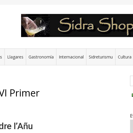
es
Llagares
Gastronomía
Internacional
Sidreturismu
Cultura 
G
VI Primer
E
dre l’Añu