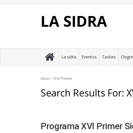
Skip
to
content
LA SIDRA
La sidra
Eventos
Tasties
Chigr
Inicio
>
XVI Primer
Search Results For:
X
Programa XVI Primer Si