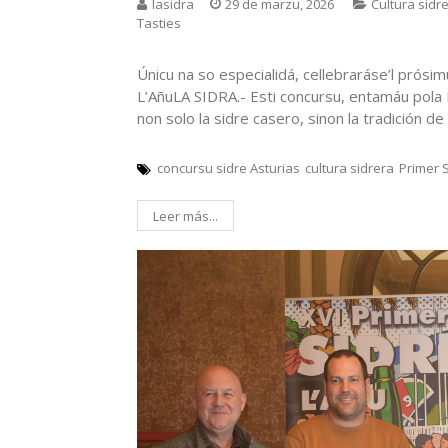
lasidra
29 de marzu, 2026
Cultura sidr
Tasties
Únicu na so especialidá, cellebraráse’l prósim
L’AñuLA SIDRA.- Esti concursu, entamáu pola F
non solo la sidre casero, sinon la tradición de
concursu sidre Asturias
cultura sidrera
Primer S
Leer más...