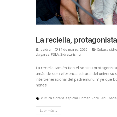
La reciella, protagonist
lasidra
31 de marzu, 2026
Cultura sidr
Llagares
,
PSLA
,
Sidreturismu
La reciella tamién tien el so sitiu protagonist
amás de ser referencia cultural del universu
interxeneracional del padremuñu. Y ye que b
neñes
cultura sidrera
espicha
Primer Sidre l'Añu
recie
Leer más...