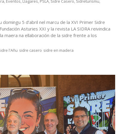
era
,
Eventos
,
Llagares
,
PSLA
,
Sidre Casero
,
Sidreturismu
,
u domingu 5 d’abril nel marcu de la XVI Primer Sidre
undación Asturies XXI y la revista LA SIDRA reivindica
 la maera na ellaboración de la sidre frente a los
idre l'Añu
sidre casero
sidre en madera