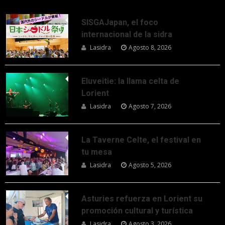
SISGAJapan, el foco
internacional de la sidra
Lasidra
Agosto 8, 2026
Eluveitie: la llama celta de
Lorient
Lasidra
Agosto 7, 2026
La Taverne Celte, el festival en
tu mesa
Lasidra
Agosto 5, 2026
Asturies refuerza en Lorient su
promoción cultural y turística
Lasidra
Agosto 3, 2026