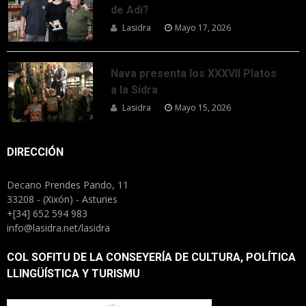
de Adi?
Lasidra
Mayo 17, 2026
Nava presenta los XXXVII Platos
a la Sidra
Lasidra
Mayo 15, 2026
DIRECCIÓN
Decano Prendes Pando, 11
33208 - (Xixón) - Asturies
+[34] 652 594 983
info@lasidra.net/lasidra
COL SOFITU DE LA CONSEYERÍA DE CULTURA, POLÍTICA
LLINGÜÍSTICA Y TURISMU