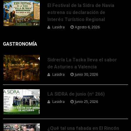
El Festival de la Sidra de Navia
estrena su declaración de
Interés Turístico Regional
Lasidra
Agosto 6, 2026
GASTRONOMÍA
Sidrería La Taska lleva el sabor
de Asturies a Valencia
Lasidra
Junio 30, 2026
LA SIDRA de junio (nº 266)
Lasidra
Junio 25, 2026
¿Qué tal una fabada en El Rincón