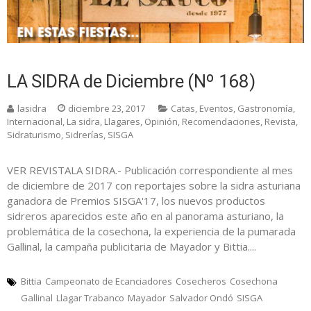
LA SIDRA de Diciembre (Nº 168)
lasidra
diciembre 23, 2017
Catas
,
Eventos
,
Gastronomía
,
Internacional
,
La sidra
,
Llagares
,
Opinión
,
Recomendaciones
,
Revista
,
Sidraturismo
,
Sidrerías
,
SISGA
VER REVISTALA SIDRA.- Publicación correspondiente al mes
de diciembre de 2017 con reportajes sobre la sidra asturiana
ganadora de Premios SISGA'17, los nuevos productos
sidreros aparecidos este año en al panorama asturiano, la
problemática de la cosechona, la experiencia de la pumarada
Gallinal, la campaña publicitaria de Mayador y Bittia....
Bittia
Campeonato de Ecanciadores
Cosecheros
Cosechona
Gallinal
Llagar Trabanco
Mayador
Salvador Ondó
SISGA