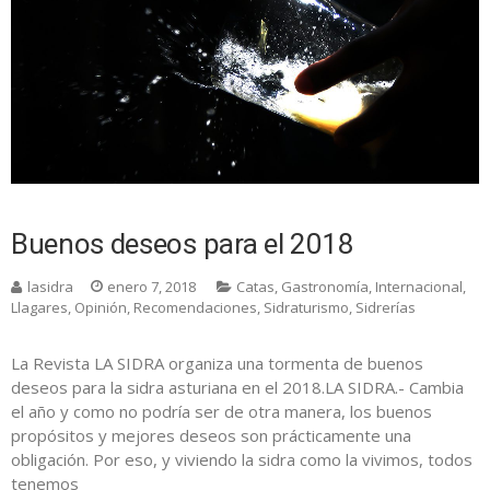
Buenos deseos para el 2018
lasidra
enero 7, 2018
Catas
,
Gastronomía
,
Internacional
,
Llagares
,
Opinión
,
Recomendaciones
,
Sidraturismo
,
Sidrerías
La Revista LA SIDRA organiza una tormenta de buenos
deseos para la sidra asturiana en el 2018.LA SIDRA.- Cambia
el año y como no podría ser de otra manera, los buenos
propósitos y mejores deseos son prácticamente una
obligación. Por eso, y viviendo la sidra como la vivimos, todos
tenemos