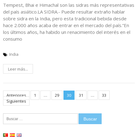
Tempest, Bhai e Himachal son las sidras más representativas
del país asiático.LA SIDRA.- Puede resultar extraño hablar
sobre sidra en la India, pero esta tradicional bebida desde
hace 2.000 años acaba de entrar en el mercado del país.“En
los últimos años, ha habido un renacimiento del interés en el
consumo
India
Leer más...
Paginación
Anteriores
1
…
29
30
31
…
33
Siguientes
de
Buscar:
entradas