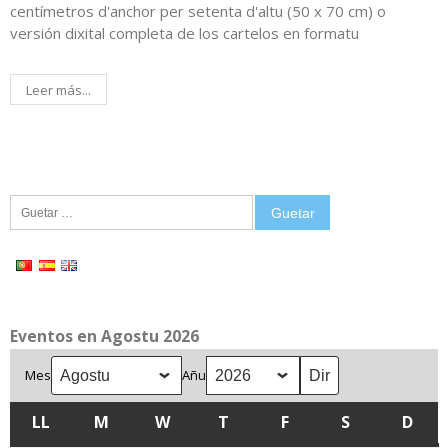
centímetros d'anchor per setenta d'altu (50 x 70 cm) o
versión dixital completa de los cartelos en formatu
Leer más...
Guetar:
Eventos en Agostu 2026
Mes
Añu
LL
LLUNES
M
MARTES
W
MIÉRCOLES
T
XUEVES
F
VIENRES
S
SÁBADU
D
DOM