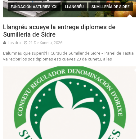
FUNDACIÓN ASTURIES XXI
LLANGRÉU
SUMILLERÍA DE SIDRE
Llangréu acueye la entrega diplomes de
Sumillería de Sidre
Lasidra
21 De Xunetu, 2026
L’alumnáu que superó’l II Cursu de Sumiller de Sidre – Panel de Tastia
va recibir los sos diplomes esti xueves 23 de xunetu, a les