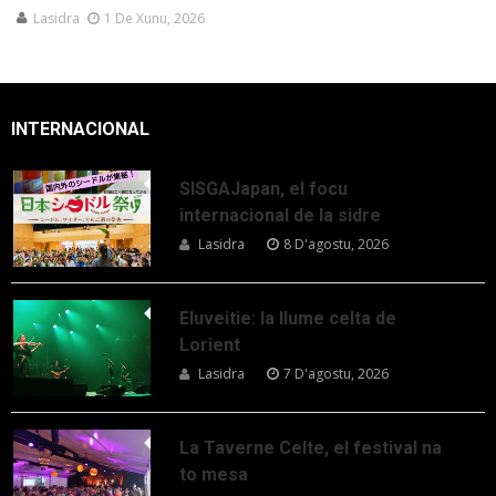
Lasidra
1 De Xunu, 2026
INTERNACIONAL
SISGAJapan, el focu
internacional de la sidre
Lasidra
8 D'agostu, 2026
Eluveitie: la llume celta de
Lorient
Lasidra
7 D'agostu, 2026
La Taverne Celte, el festival na
to mesa