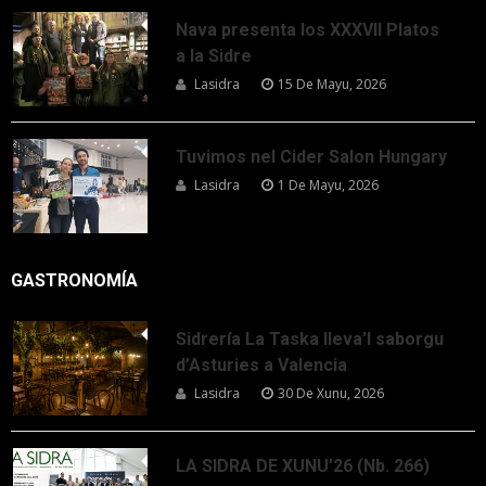
Nava presenta los XXXVII Platos
a la Sidre
Lasidra
15 De Mayu, 2026
Tuvimos nel Cider Salon Hungary
Lasidra
1 De Mayu, 2026
GASTRONOMÍA
Sidrería La Taska lleva’l saborgu
d’Asturies a Valencia
Lasidra
30 De Xunu, 2026
LA SIDRA DE XUNU’26 (Nb. 266)