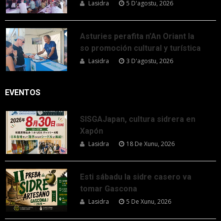
Lasidra
5 D'agostu, 2026
Asturies perafita n’An Oriant la
so promoción cultural y turística
Lasidra
3 D'agostu, 2026
EVENTOS
SISGAJapan, cultura sidrera en
Xapón
Lasidra
18 De Xunu, 2026
Esti sábadu la sidre casero va
tomar Gascona
Lasidra
5 De Xunu, 2026