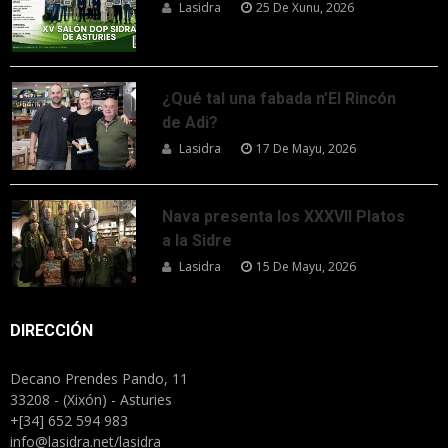
Lasidra
25 De Xunu, 2026
¿Qué tal una fabada n’El Rincón
de Adi?
Lasidra
17 De Mayu, 2026
Nava presenta los XXXVII Platos
a la Sidre
Lasidra
15 De Mayu, 2026
DIRECCIÓN
Decano Prendes Pando, 11
33208 - (Xixón) - Asturies
+[34] 652 594 983
info@lasidra.net/lasidra