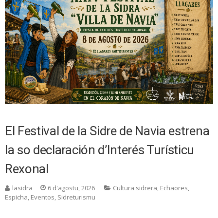
El Festival de la Sidre de Navia estrena
la so declaración d’Interés Turísticu
Rexonal
lasidra
6 d'agostu, 2026
Cultura sidrera
,
Echaores
,
Espicha
,
Eventos
,
Sidreturismu