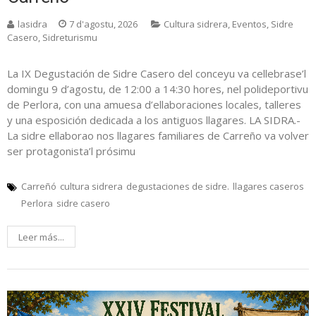
lasidra
7 d'agostu, 2026
Cultura sidrera
,
Eventos
,
Sidre
Casero
,
Sidreturismu
La IX Degustación de Sidre Casero del conceyu va cellebrase’l
domingu 9 d’agostu, de 12:00 a 14:30 hores, nel polideportivu
de Perlora, con una amuesa d’ellaboraciones locales, talleres
y una esposición dedicada a los antiguos llagares. LA SIDRA.-
La sidre ellaborao nos llagares familiares de Carreño va volver
ser protagonista’l prósimu
Carreñó
cultura sidrera
degustaciones de sidre.
llagares caseros
Perlora
sidre casero
Leer más...