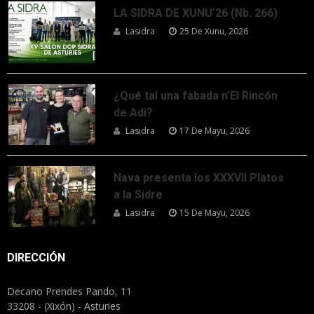
LA SIDRA DE XUNU’26 (Nb. 266)
Lasidra
25 De Xunu, 2026
¿Qué tal una fabada n’El Rincón
de Adi?
Lasidra
17 De Mayu, 2026
Nava presenta los XXXVII Platos
a la Sidre
Lasidra
15 De Mayu, 2026
DIRECCIÓN
Decano Prendes Pando, 11
33208 - (Xixón) - Asturies