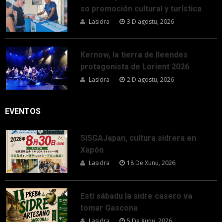
so promoción cultural y turística
Lasidra
3 D'agostu, 2026
Kernow, la tierra de lleendes
protagonista de Lorient 2026
Lasidra
2 D'agostu, 2026
EVENTOS
SISGAJapan, cultura sidrera en
Xapón
Lasidra
18 De Xunu, 2026
Esti sábadu la sidre casero va
tomar Gascona
Lasidra
5 De Xunu, 2026