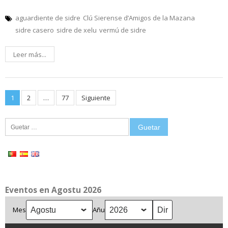
aguardiente de sidre
Clú Sierense d’Amigos de la Mazana
sidre casero
sidre de xelu
vermú de sidre
Leer más...
Posts
1
2
…
77
Siguiente
pagination
Guetar:
Eventos en Agostu 2026
Mes
Añu