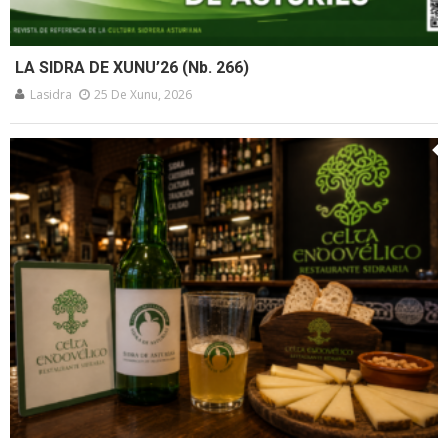
LA SIDRA DE XUNU’26 (Nb. 266)
Lasidra
25 De Xunu, 2026