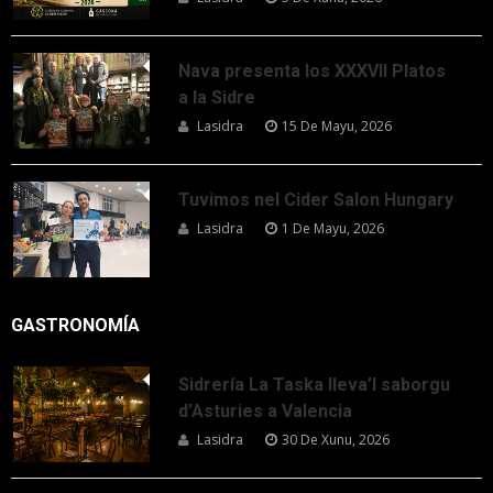
Nava presenta los XXXVII Platos
a la Sidre
Lasidra
15 De Mayu, 2026
Tuvimos nel Cider Salon Hungary
Lasidra
1 De Mayu, 2026
GASTRONOMÍA
Sidrería La Taska lleva’l saborgu
d’Asturies a Valencia
Lasidra
30 De Xunu, 2026