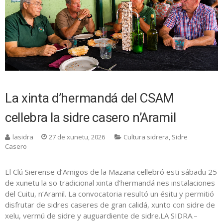
La xinta d’hermandá del CSAM
cellebra la sidre casero n’Aramil
lasidra
27 de xunetu, 2026
Cultura sidrera
,
Sidre
Casero
El Clú Sierense d’Amigos de la Mazana cellebró esti sábadu 25
de xunetu la so tradicional xinta d’hermandá nes instalaciones
del Cuitu, n’Aramil. La convocatoria resultó un ésitu y permitió
disfrutar de sidres caseres de gran calidá, xunto con sidre de
xelu, vermú de sidre y auguardiente de sidre.LA SIDRA.–