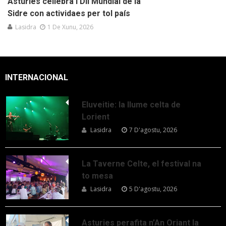
Asturies cellebra’l Díi Mundial de la
Sidre con actividaes per tol país
Lasidra
1 De Xunu, 2026
INTERNACIONAL
Eluveitie: la llume celta de
Lorient
Lasidra
7 D'agostu, 2026
La Taverne Celte, el festival na
to mesa
Lasidra
5 D'agostu, 2026
Asturies perafita n’An Oriant la