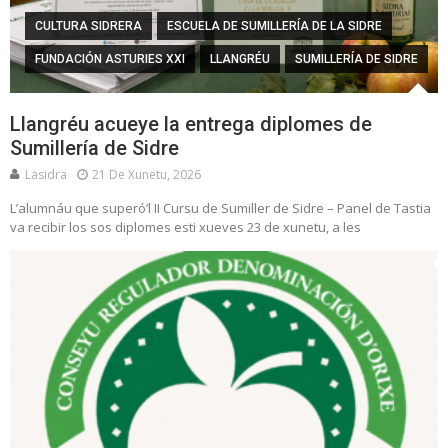
CULTURA SIDRERA
ESCUELA DE SUMILLERÍA DE LA SIDRE
FUNDACIÓN ASTURIES XXI
LLANGRÉU
SUMILLERÍA DE SIDRE
Llangréu acueye la entrega diplomes de
Sumillería de Sidre
Lasidra
21 De Xunetu, 2026
L’alumnáu que superó’l II Cursu de Sumiller de Sidre – Panel de Tastia
va recibir los sos diplomes esti xueves 23 de xunetu, a les