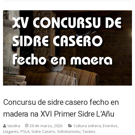
Concursu de sidre casero fecho en
madera na XVI Primer Sidre L’Añu
lasidra
29 de marzu, 2026
Cultura sidrera
,
Eventos
,
Llagares
,
PSLA
,
Sidre Casero
,
Sidreturismu
,
Tasties