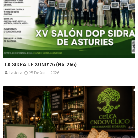
LA SIDRA DE XUNU’26 (Nb. 266)
Lasidra
25 De Xunu, 2026