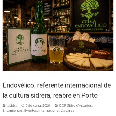
Endovélico, referente internacional de
la cultura sidrera, reabre en Porto
lasidra
9 de xunu, 2026
DOP Sidre d'Asturies
,
Encamientos
,
Eventos
,
Internacional
,
Llagares