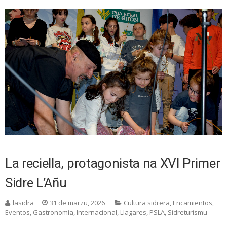
La reciella, protagonista na XVI Primer
Sidre L’Añu
lasidra
31 de marzu, 2026
Cultura sidrera
,
Encamientos
,
Eventos
,
Gastronomía
,
Internacional
,
Llagares
,
PSLA
,
Sidreturismu