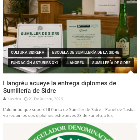
CULTURA SIDRERA
ESCUELA DE SUMILLERÍA DE LA SIDRE
FUNDACIÓN ASTURIES XXI
LLANGRÉU
SUMILLERÍA DE SIDRE
Llangréu acueye la entrega diplomes de
Sumillería de Sidre
Lasidra
21 De Xunetu, 2026
L’alumnáu que superó’l II Cursu de Sumiller de Sidre – Panel de Tastia
va recibir los sos diplomes esti xueves 23 de xunetu, a les