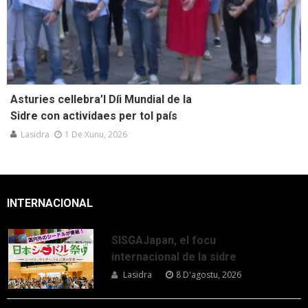
Asturies cellebra’l Díi Mundial de la
Sidre con actividaes per tol país
Lasidra
1 De Xunu, 2026
INTERNACIONAL
SISGAJapan, el focu
internacional de la sidre
Lasidra
8 D'agostu, 2026