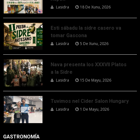
Lasidra
18 De Xunu, 2026
Esti sábadu la sidre casero va
tomar Gascona
Lasidra
5 De Xunu, 2026
Nava presenta los XXXVII Platos
a la Sidre
Lasidra
15 De Mayu, 2026
Tuvimos nel Cider Salon Hungary
Lasidra
1 De Mayu, 2026
GASTRONOMÍA