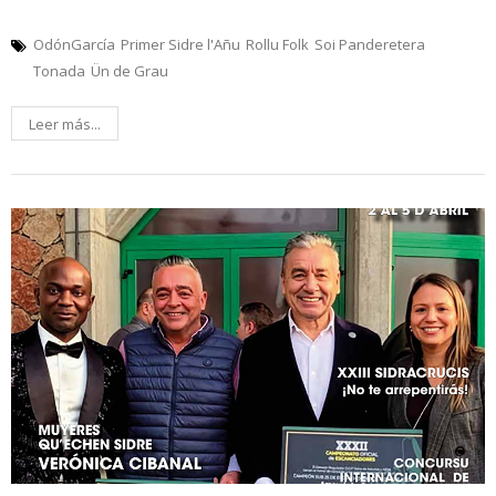
OdónGarcía
Primer Sidre l'Añu
Rollu Folk
Soi Panderetera
Tonada
Ün de Grau
Leer más...