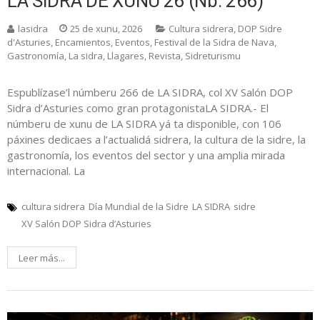
LA SIDRA DE XUNU’26 (Nb. 266)
lasidra
25 de xunu, 2026
Cultura sidrera
,
DOP Sidre
d'Asturies
,
Encamientos
,
Eventos
,
Festival de la Sidra de Nava
,
Gastronomía
,
La sidra
,
Llagares
,
Revista
,
Sidreturismu
Espublízase’l númberu 266 de LA SIDRA, col XV Salón DOP
Sidra d’Asturies como gran protagonistaLA SIDRA.- El
númberu de xunu de LA SIDRA yá ta disponible, con 106
páxines dedicaes a l’actualidá sidrera, la cultura de la sidre, la
gastronomía, los eventos del sector y una amplia mirada
internacional. La
cultura sidrera
Día Mundial de la Sidre
LA SIDRA
sidre
XV Salón DOP Sidra d’Asturies
Leer más...