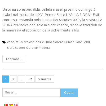
Únicu na so especialidá, cellebraráse’l prósimu domingu 5
d’abril nel marcu de la XVI Primer Sidre L’AñuLA SIDRA.- Esti
concursu, entamáu pola Fundación Asturies XXI y la revista LA
SIDRA reivindica non solo la sidre casero, sinon la tradición de
la maera na ellaboración de la sidre frente a los
concursu sidre Asturias
cultura sidrera
Primer Sidre l'Añu
sidre casero
sidre en madera
Leer más...
Posts
1
2
…
52
Siguiente
pagination
Guetar: