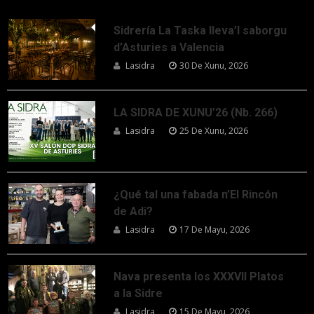
Sidrería La Taska lleva’l saborgu
d’Asturies a Valencia
Lasidra
30 De Xunu, 2026
LA SIDRA DE XUNU’26 (Nb. 266)
Lasidra
25 De Xunu, 2026
¿Qué tal una fabada n’El Rincón
de Adi?
Lasidra
17 De Mayu, 2026
Nava presenta los XXXVII Platos
a la Sidre
Lasidra
15 De Mayu, 2026