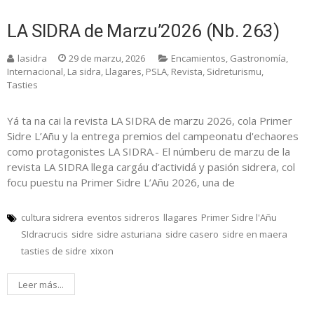
LA SIDRA de Marzu’2026 (Nb. 263)
lasidra
29 de marzu, 2026
Encamientos
,
Gastronomía
,
Internacional
,
La sidra
,
Llagares
,
PSLA
,
Revista
,
Sidreturismu
,
Tasties
Yá ta na cai la revista LA SIDRA de marzu 2026, cola Primer
Sidre L’Añu y la entrega premios del campeonatu d'echaores
como protagonistes LA SIDRA.- El númberu de marzu de la
revista LA SIDRA llega cargáu d’actividá y pasión sidrera, col
focu puestu na Primer Sidre L’Añu 2026, una de
cultura sidrera
eventos sidreros
llagares
Primer Sidre l'Añu
SIdracrucis
sidre
sidre asturiana
sidre casero
sidre en maera
tasties de sidre
xixon
Leer más...