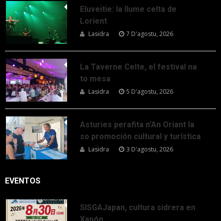
Eluveitie: la llume celta de
Lorient
Lasidra
7 D'agostu, 2026
La Taverne Celte, el festival na
to mesa
Lasidra
5 D'agostu, 2026
Asturies perafita n’An Oriant la
so promoción cultural y turística
Lasidra
3 D'agostu, 2026
EVENTOS
SISGAJapan, cultura sidrera en
Xapón