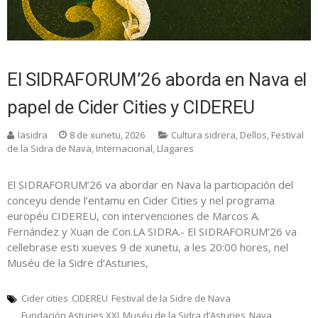
El SIDRAFORUM’26 aborda en Nava el
papel de Cider Cities y CIDEREU
lasidra
8 de xunetu, 2026
Cultura sidrera
,
Dellos
,
Festival
de la Sidra de Nava
,
Internacional
,
Llagares
El SIDRAFORUM’26 va abordar en Nava la participación del
conceyu dende l’entamu en Cider Cities y nel programa
européu CIDEREU, con intervenciones de Marcos A.
Fernández y Xuan de Con.LA SIDRA.- El SIDRAFORUM’26 va
cellebrase esti xueves 9 de xunetu, a les 20:00 hores, nel
Muséu de la Sidre d’Asturies,
Cider cities
CIDEREU
Festival de la Sidre de Nava
Fundación Asturies XXI
Muséu de la Sidra d’Asturies
Nava