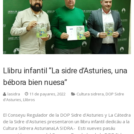
Llibru infantil “La sidre d’Asturies, una
bébora bien nuesa”
lasidra
11 de payares, 2022
Cultura sidrera
,
DOP Sidre
d'Asturies
,
Llibros
El Conseyu Regulador de la DOP Sidre d'Asturies y La Cátedra
de la Sidre d'Asturies presentaron un llibru infantil dedicáu a la
Cultura Sidrera AsturianaLA SIDRA.- Esti xueves pasáu