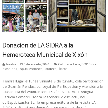
Donación de LA SIDRA a la
Hemeroteca Municipal de Xixón
lasidra
6 de xunetu, 2024
Cultura sidrera
,
DOP Sidre
d'Asturies
,
Espublizaciones
,
Fototeca
,
Llibros
Tendrá llugar el llunes viniente 8 de xunetu, cola participación
de Guzmán Pendás, conceyal de Participación y Atención a la
Ciudadanía del Ayuntamientu XixónLA SIDRA.- L'Antigua
Escuela Comerciu sedrá l'escenariu d'esti actu, nel
qu'Espublizastur SL –la empresa editora de la revista LA
SIDRA- rializará una donación d'un exemplar de caúna