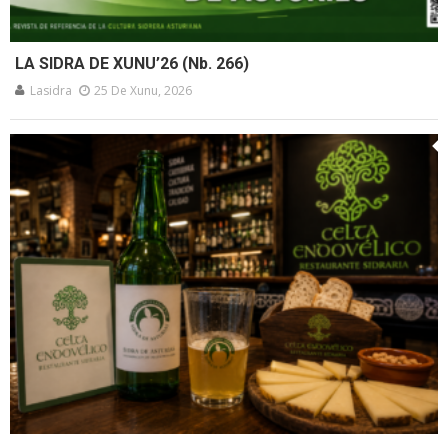
LA SIDRA DE XUNU’26 (Nb. 266)
Lasidra
25 De Xunu, 2026