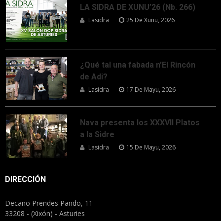
LA SIDRA DE XUNU’26 (Nb. 266)
Lasidra
25 De Xunu, 2026
¿Qué tal una fabada n’El Rincón
de Adi?
Lasidra
17 De Mayu, 2026
Nava presenta los XXXVII Platos
a la Sidre
Lasidra
15 De Mayu, 2026
DIRECCIÓN
Decano Prendes Pando, 11
33208 - (Xixón) - Asturies