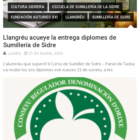
CULTURA SIDRERA
ESCUELA DE SUMILLERÍA DE LA SIDRE
FUNDACIÓN ASTURIES XXI
LLANGRÉU
SUMILLERÍA DE SIDRE
Llangréu acueye la entrega diplomes de
Sumillería de Sidre
Lasidra
21 De Xunetu, 2026
L’alumnáu que superó’l II Cursu de Sumiller de Sidre – Panel de Tastia
va recibir los sos diplomes esti xueves 23 de xunetu, a les