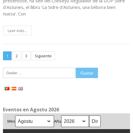
presentóse, na see del Conseyu Regulador de la DOP Sidre
d'Asturies, el llibru ‘La Sidre d'Asturies, una bébora bien
nuesa’. Con
Leer más...
Posts
1
2
3
Siguiente
pagination
Guetar:
Eventos en Agostu 2026
Mes
Añu