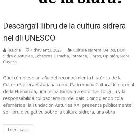
Descarga’l llibru de la cultura sidrera
nel díi UNESCO
lasidra
4 d'avientu, 2025
Cultura sidrera
,
Dellos
,
DOP
Sidre d'Asturies
,
Echaores
,
Espicha
,
Fototeca
,
Llibros
,
Opinión
,
Sidre
Casero
Güei cúmplese un añu del reconocimientu históricu de la
Cultura Sidrera Asturiana como Padremuñu Cultural Inmaterial
de la Humanidá, una fecha llamada a enfortiar l’orgullu y la
responsabilidá col padremuñu del país. Coincidiendo cola
efeméride, la Fundación Asturies XXI presenta públicamente’l
so llibru divulgativu sobro la cultura sidrera, una obra
Leer más...