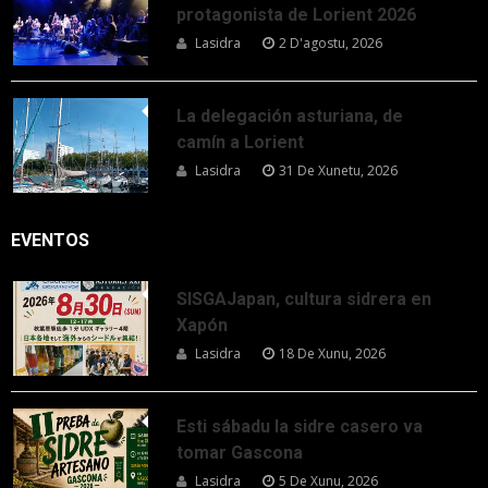
protagonista de Lorient 2026
Lasidra
2 D'agostu, 2026
La delegación asturiana, de
camín a Lorient
Lasidra
31 De Xunetu, 2026
EVENTOS
SISGAJapan, cultura sidrera en
Xapón
Lasidra
18 De Xunu, 2026
Esti sábadu la sidre casero va
tomar Gascona
Lasidra
5 De Xunu, 2026