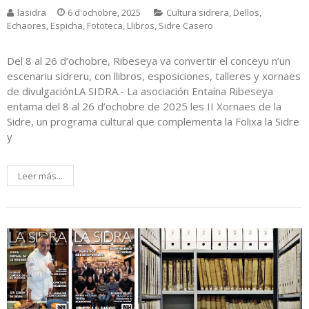
lasidra
6 d'ochobre, 2025
Cultura sidrera
,
Dellos
,
Echaores
,
Espicha
,
Fototeca
,
Llibros
,
Sidre Casero
Del 8 al 26 d’ochobre, Ribeseya va convertir el conceyu n’un
escenariu sidreru, con llibros, esposiciones, talleres y xornaes
de divulgaciónLA SIDRA.- La asociación Entaína Ribeseya
entama del 8 al 26 d’ochobre de 2025 les II Xornaes de la
Sidre, un programa cultural que complementa la Folixa la Sidre
y
Leer más...