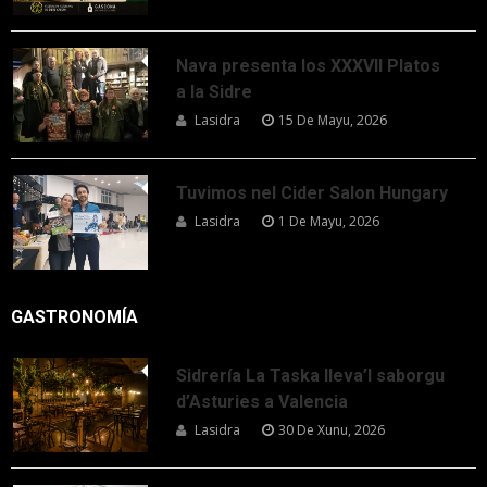
Nava presenta los XXXVII Platos
a la Sidre
Lasidra
15 De Mayu, 2026
Tuvimos nel Cider Salon Hungary
Lasidra
1 De Mayu, 2026
GASTRONOMÍA
Sidrería La Taska lleva’l saborgu
d’Asturies a Valencia
Lasidra
30 De Xunu, 2026