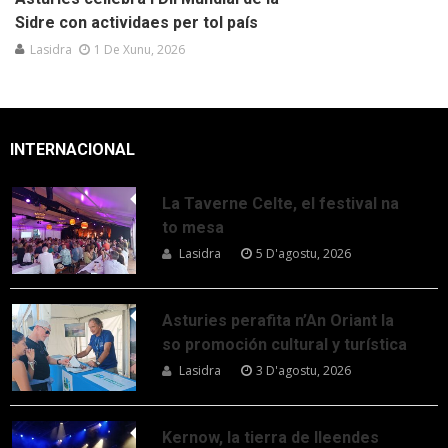
Sidre con actividaes per tol país
Lasidra
1 De Xunu, 2026
INTERNACIONAL
La Taverne Celte, el festival na
to mesa
Lasidra
5 D'agostu, 2026
Asturies perafita n’An Oriant la
so promoción cultural y turística
Lasidra
3 D'agostu, 2026
Kernow, la tierra de lleendes