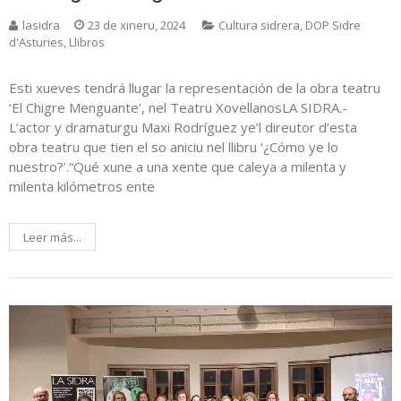
lasidra
23 de xineru, 2024
Cultura sidrera
,
DOP Sidre
d'Asturies
,
Llibros
Esti xueves tendrá llugar la representación de la obra teatru
‘El Chigre Menguante’, nel Teatru XovellanosLA SIDRA.-
L’actor y dramaturgu Maxi Rodríguez ye’l direutor d’esta
obra teatru que tien el so aniciu nel llibru ‘¿Cómo ye lo
nuestro?’.“Qué xune a una xente que caleya a milenta y
milenta kilómetros ente
Leer más...