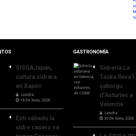
NTOS
GASTRONOMÍA
SISGAJapan,
Sidrería La
cultura sidrera
Taska lleva’l
en Xapón
saborgu
d’Asturies a
Lasidra
18 De Xunu, 2026
Valencia
Lasidra
Esti sábadu la
30 De Xunu, 2026
sidre casero va