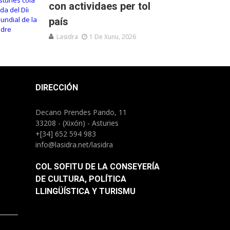
con actividaes per tol
país
Lasidra
1 De Xunu, 2026
DIRECCIÓN
Decano Prendes Pando, 11
33208 - (Xixón) - Asturies
+[34] 652 594 983
info@lasidra.net/lasidra
COL SOFITU DE LA CONSEYERÍA
DE CULTURA, POLÍTICA
LLINGÜÍSTICA Y TURISMU