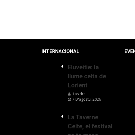
INTERNACIONAL
EVE
Eluveitie: la
llume celta de
Lorient
Lasidra
7 D'agostu, 2026
La Taverne
Celte, el festival