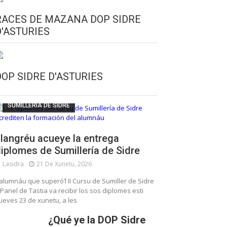
RACES DE MAZANA DOP SIDRE
D'ASTURIES
CULTURA SIDRERA
ESCUELA DE SUMILLERÍA DE LA SIDRE
DOP SIDRE D'ASTURIES
FUNDACIÓN ASTURIES XXI
LLANGRÉU
SUMILLERÍA DE SIDRE
langréu acueye la entrega
iplomes de Sumillería de Sidre
Lasidra
21 De Xunetu, 2026
’alumnáu que superó’l II Cursu de Sumiller de Sidre
 Panel de Tastia va recibir los sos diplomes esti
ueves 23 de xunetu, a les
¿Qué ye la DOP Sidre