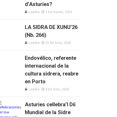
d’Asturies?
Lasidra
1 De Xunetu, 2026
LA SIDRA DE XUNU’26
(Nb. 266)
Lasidra
25 De Xunu, 2026
Endovélico, referente
internacional de la
cultura sidrera, reabre
en Porto
Lasidra
9 De Xunu, 2026
Asturies cellebra’l Díi
Mundial de la Sidre