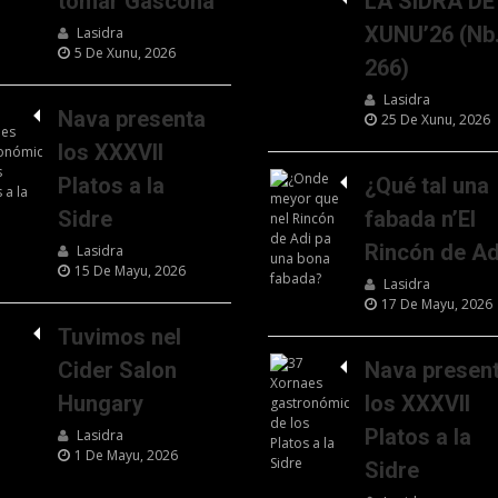
tomar Gascona
LA SIDRA DE
XUNU’26 (Nb
Lasidra
5 De Xunu, 2026
266)
Lasidra
Nava presenta
25 De Xunu, 2026
los XXXVII
Platos a la
¿Qué tal una
Sidre
fabada n’El
Rincón de Ad
Lasidra
15 De Mayu, 2026
Lasidra
17 De Mayu, 2026
Tuvimos nel
Cider Salon
Nava presen
Hungary
los XXXVII
Platos a la
Lasidra
1 De Mayu, 2026
Sidre