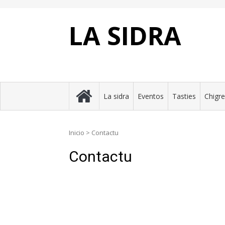
Skip
to
content
LA SIDRA
La sidra
Eventos
Tasties
Chigr
Inicio
>
Contactu
Contactu