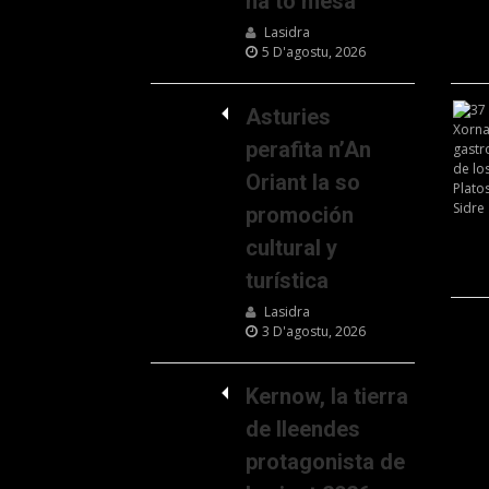
na to mesa
Lasidra
5 D'agostu, 2026
Asturies
perafita n’An
Oriant la so
promoción
cultural y
turística
Lasidra
3 D'agostu, 2026
Kernow, la tierra
de lleendes
protagonista de