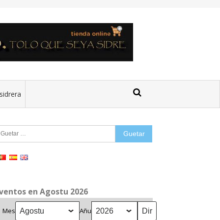
sidrera
uetar:
ventos en Agostu 2026
Mes
Añu