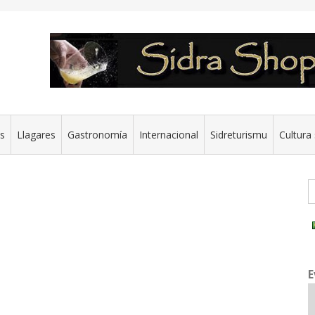
es
Llagares
Gastronomía
Internacional
Sidreturismu
Cultura 
G
E