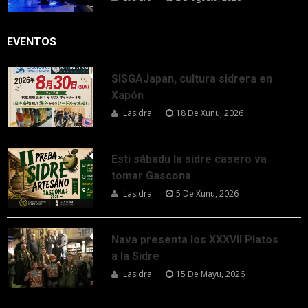
EVENTOS
SISGAJapan, cultura sidrera en
Xapón
Lasidra
18 De Xunu, 2026
Esti sábadu la sidre casero va
tomar Gascona
Lasidra
5 De Xunu, 2026
Nava presenta los XXXVII Platos
a la Sidre
Lasidra
15 De Mayu, 2026