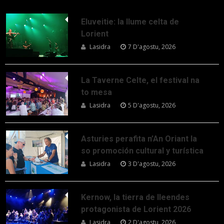
Eluveitie: la llume celta de
Lorient
Lasidra
7 D'agostu, 2026
La Taverne Celte, el festival na
to mesa
Lasidra
5 D'agostu, 2026
Asturies perafita n’An Oriant la
so promoción cultural y turística
Lasidra
3 D'agostu, 2026
Kernow, la tierra de lleendes
protagonista de Lorient 2026
Lasidra
2 D'agostu, 2026