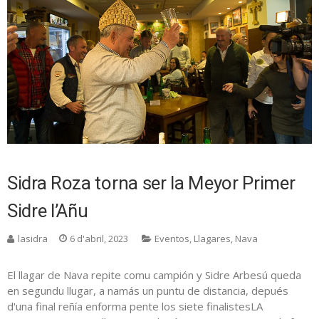
Sidra Roza torna ser la Meyor Primer
Sidre l’Añu
lasidra
6 d'abril, 2023
Eventos
,
Llagares
,
Nava
El llagar de Nava repite comu campión y Sidre Arbesú queda
en segundu llugar, a namás un puntu de distancia, depués
d'una final reñía enforma pente los siete finalistesLA