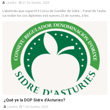
Lasidra
21 De Xunetu, 2026
L’alumnáu que superó’l II Cursu de Sumiller de Sidre – Panel de Tastia
va recibir los sos diplomes esti xueves 23 de xunetu, a les
¿Qué ye la DOP Sidre d’Asturies?
Lasidra
1 De Xunetu, 2026