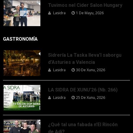
Tuvimos nel Cider Salon Hungary
Lasidra
1 De Mayu, 2026
GASTRONOMÍA
Sidrería La Taska lleva’l saborgu
d’Asturies a Valencia
Lasidra
30 De Xunu, 2026
LA SIDRA DE XUNU’26 (Nb. 266)
Lasidra
25 De Xunu, 2026
¿Qué tal una fabada n’El Rincón
de Adi?