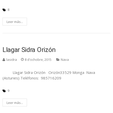
8
Leer más...
Llagar Sidra Orizón
lasidra
8 d'ochobre, 2015
Nava
Llagar Sidra Orizón Orizón33529 Monga Nava
(Asturies) Teléfonos: 985716209
9
Leer más...