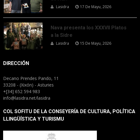
Lasidra
17 De Mayu, 2026
Nava presenta los XXXVII Platos
a la Sidre
Lasidra
15 De Mayu, 2026
DIRECCIÓN
Decano Prendes Pando, 11
33208 - (Xixón) - Asturies
+[34] 652 594 983
info@lasidra.net/lasidra
COL SOFITU DE LA CONSEYERÍA DE CULTURA, POLÍTICA
LLINGÜÍSTICA Y TURISMU