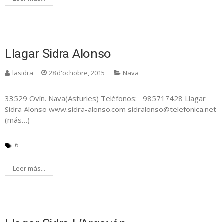
Llagar Sidra Alonso
lasidra
28 d'ochobre, 2015
Nava
33529 Ovín. Nava(Asturies) Teléfonos: 985717428 Llagar
Sidra Alonso www.sidra-alonso.com sidralonso@telefonica.net
(más…)
6
Leer más...