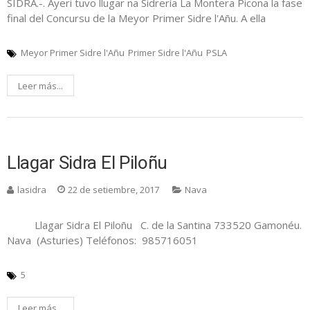
SIDRA.-. Ayeri tuvo llugar na Sidrería La Montera Picona la fase
final del Concursu de la Meyor Primer Sidre l'Añu. A ella
Meyor Primer Sidre l'Añu
Primer Sidre l'Añu
PSLA
Leer más...
Llagar Sidra El Piloñu
lasidra
22 de setiembre, 2017
Nava
Llagar Sidra El Piloñu C. de la Santina 733520 Gamonéu.
Nava (Asturies) Teléfonos: 985716051
5
Leer más...