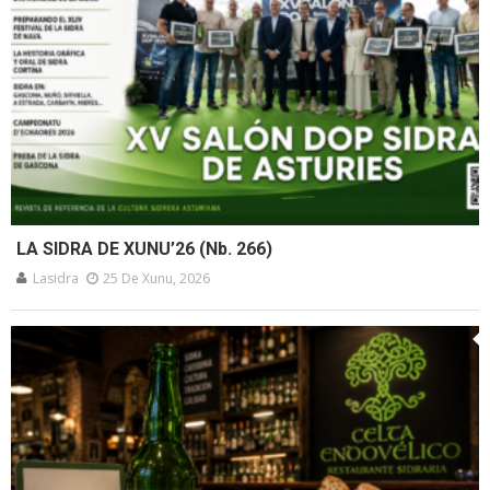
LA SIDRA DE XUNU’26 (Nb. 266)
Lasidra
25 De Xunu, 2026