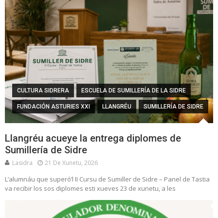
CULTURA SIDRERA
ESCUELA DE SUMILLERÍA DE LA SIDRE
FUNDACIÓN ASTURIES XXI
LLANGRÉU
SUMILLERÍA DE SIDRE
Llangréu acueye la entrega diplomes de
Sumillería de Sidre
Lasidra
21 De Xunetu, 2026
L’alumnáu que superó’l II Cursu de Sumiller de Sidre – Panel de Tastia
va recibir los sos diplomes esti xueves 23 de xunetu, a les