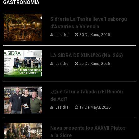
GASTRONOMÍA
Sidrería La Taska lleva’l saborgu
d’Asturies a Valencia
Lasidra
30 De Xunu, 2026
LA SIDRA DE XUNU’26 (Nb. 266)
Lasidra
25 De Xunu, 2026
¿Qué tal una fabada n’El Rincón
de Adi?
Lasidra
17 De Mayu, 2026
Nava presenta los XXXVII Platos
a la Sidre