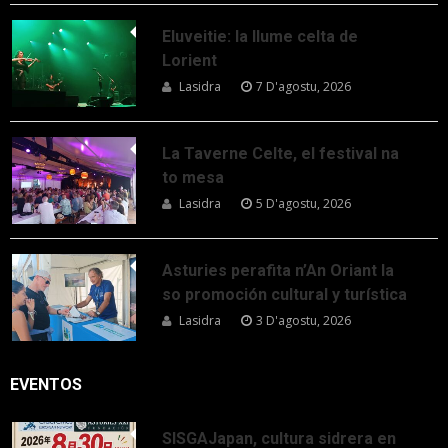
Eluveitie: la llume celta de
Lorient
Lasidra
7 D'agostu, 2026
La Taverne Celte, el festival na
to mesa
Lasidra
5 D'agostu, 2026
Asturies perafita n’An Oriant la
so promoción cultural y turística
Lasidra
3 D'agostu, 2026
EVENTOS
SISGAJapan, cultura sidrera en