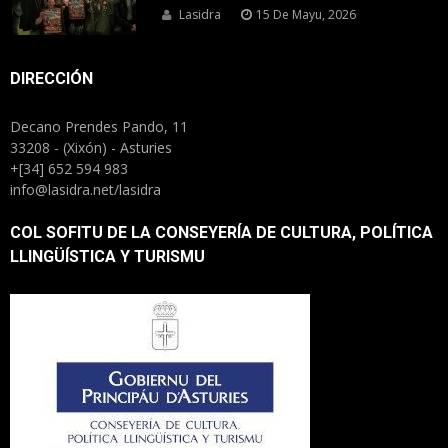
Lasidra
15 De Mayu, 2026
DIRECCIÓN
Decano Prendes Pando, 11
33208 - (Xixón) - Asturies
+[34] 652 594 983
info@lasidra.net/lasidra
COL SOFITU DE LA CONSEYERÍA DE CULTURA, POLÍTICA
LLINGÜÍSTICA Y TURISMU