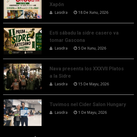
Xapón
Lasidra
18 De Xunu, 2026
Esti sábadu la sidre casero va
tomar Gascona
Lasidra
5 De Xunu, 2026
Nava presenta los XXXVII Platos
a la Sidre
Lasidra
15 De Mayu, 2026
Tuvimos nel Cider Salon Hungary
Lasidra
1 De Mayu, 2026