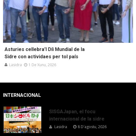
Asturies cellebra’l Díi Mundial de la
Sidre con actividaes per tol país
Lasidra
1 De Xunu, 2026
INTERNACIONAL
SISGAJapan, el focu
internacional de la sidre
Lasidra
8 D'agostu, 2026