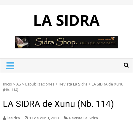
Skip
to
LA SIDRA
content
Inicio
>
AS
>
Espublizaciones
>
Revista La Sidra
>
LA SIDRA de Xunu
(Nb. 114)
LA SIDRA de Xunu (Nb. 114)
lasidra
13 de xunu, 2013
Revista La Sidra