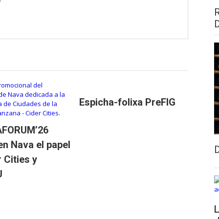
Espicha-folixa PreFIG
RAFORUM’26
en Nava el papel
 Cities y
U
L