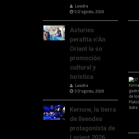
Lasidra
5 D'agostu, 2026
Asturies
perafita n’An
Oriant la so
promoción
cultural y
turística
Lasidra
3 D'agostu, 2026
Kernow, la tierra
de lleendes
protagonista de
Lorient 2026