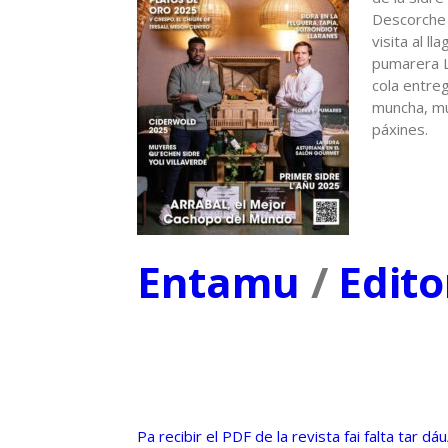
Descorche 
visita al l
pumarera L
cola entreg
muncha, mu
páxines.
Entamu
/
Edito
Pa recibir el PDF de la revista fai falta tar 