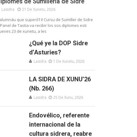
iplomes de Sumillería de Sidre
Lasidra
21 De Xunetu, 2026
’alumnáu que superó’l II Cursu de Sumiller de Sidre
 Panel de Tastia va recibir los sos diplomes esti
ueves 23 de xunetu, a les
¿Qué ye la DOP Sidre
d’Asturies?
Lasidra
1 De Xunetu, 2026
LA SIDRA DE XUNU’26
(Nb. 266)
Lasidra
25 De Xunu, 2026
Endovélico, referente
internacional de la
cultura sidrera, reabre