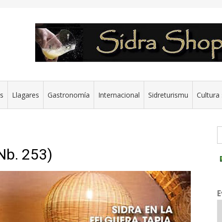
es
Llagares
Gastronomía
Internacional
Sidreturismu
Cultura 
G
Nb. 253)
E