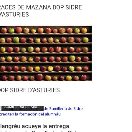
RACES DE MAZANA DOP SIDRE
D'ASTURIES
CULTURA SIDRERA
ESCUELA DE SUMILLERÍA DE LA SIDRE
DOP SIDRE D'ASTURIES
FUNDACIÓN ASTURIES XXI
LLANGRÉU
SUMILLERÍA DE SIDRE
langréu acueye la entrega