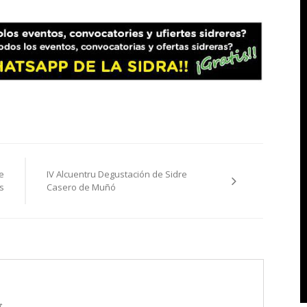
e
IV Alcuentru Degustación de Sidre
s
Casero de Muñó
t