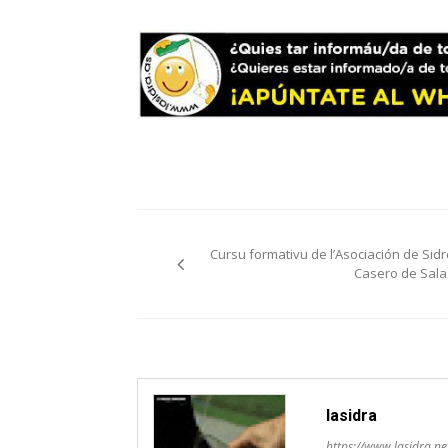
Navegación
Cursu formativu de l’Asociación de Sidr
pelos
Casero de Sala
artículos
lasidra
https://www.lasidra.ne