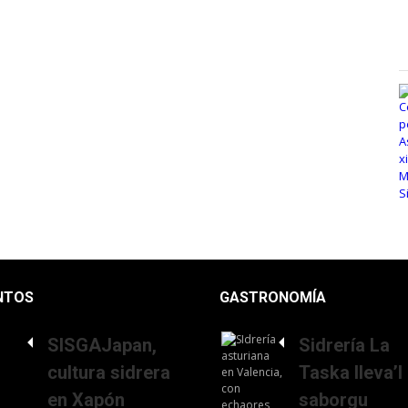
NTOS
GASTRONOMÍA
SISGAJapan,
Sidrería La
cultura sidrera
Taska lleva’l
en Xapón
saborgu