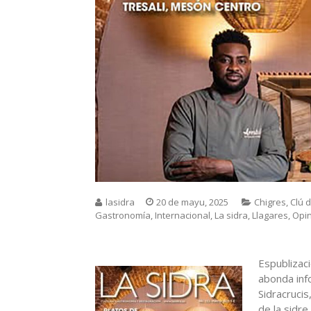
lasidra
20 de mayu, 2025
Chigres
,
Clú 
Gastronomía
,
Internacional
,
La sidra
,
Llagares
,
Opi
Espublizac
abonda info
Sidracrucis
de la sidre