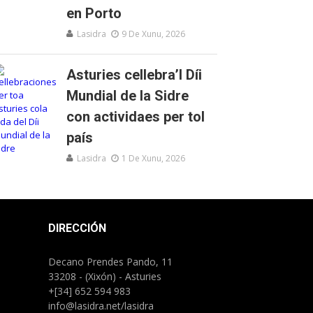
en Porto
Lasidra
9 De Xunu, 2026
Asturies cellebra’l Díi
Mundial de la Sidre
con actividaes per tol
país
Lasidra
1 De Xunu, 2026
DIRECCIÓN
Decano Prendes Pando, 11
33208 - (Xixón) - Asturies
+[34] 652 594 983
info@lasidra.net/lasidra