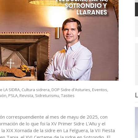
de LA SIDRA
,
Cultura sidrera
,
DOP Sidre d'Asturies
,
Eventos
,
nión
,
PSLA
,
Revista
,
Sidreturismu
,
Tasties
ión correspuendiente al mes de mayu de 2025, con
rmación de lo que foi la XV Primer Sidre L’Añu y el
, la XIX Xornada de la sidre en La Felguera, la VII Fiesta
 en Tapia, el XVI Certame de la sidre en Sotrondio, El