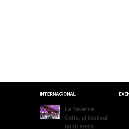
INTERNACIONAL
EVE
La Taverne
Celte, el festival
na to mesa