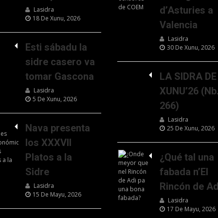
d’Asturies a
Lasidra
18 De Xunu, 2026
Valencia
Lasidra
Esti sábadu la
30 De Xunu, 2026
sidre casero va
tomar Gascona
LA SIDRA DE
XUNU’26 (Nb
Lasidra
5 De Xunu, 2026
266)
Lasidra
Nava presenta
25 De Xunu, 2026
los XXXVII
Platos a la
¿Qué tal una
Sidre
fabada n’El
Rincón de Ad
Lasidra
15 De Mayu, 2026
Lasidra
17 De Mayu, 2026