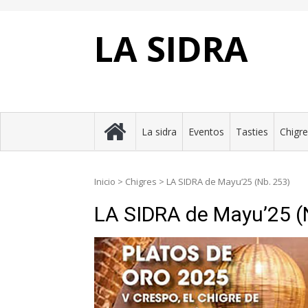
Skip
to
content
LA SIDRA
La sidra
Eventos
Tasties
Chigr
Inicio
>
Chigres
>
LA SIDRA de Mayu’25 (Nb. 253)
LA SIDRA de Mayu’25 (