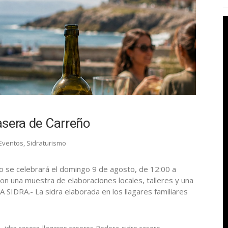
casera de Carreño
Eventos
,
Sidraturismo
o se celebrará el domingo 9 de agosto, de 12:00 a
con una muestra de elaboraciones locales, talleres y una
A SIDRA.- La sidra elaborada en los llagares familiares
.
idra casera
llagares caseros
Perlora
sidre casero