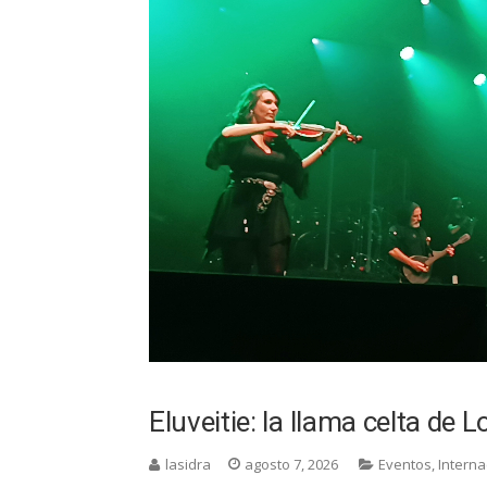
Eluveitie: la llama celta de L
lasidra
agosto 7, 2026
Eventos
,
Interna