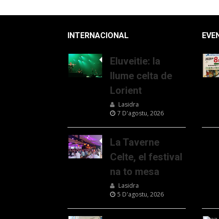
INTERNACIONAL
EVE
Eluveitie: la
llume celta de
Lorient
Lasidra
7 D'agostu, 2026
La Taverne
Celte, el festival
na to mesa
Lasidra
5 D'agostu, 2026