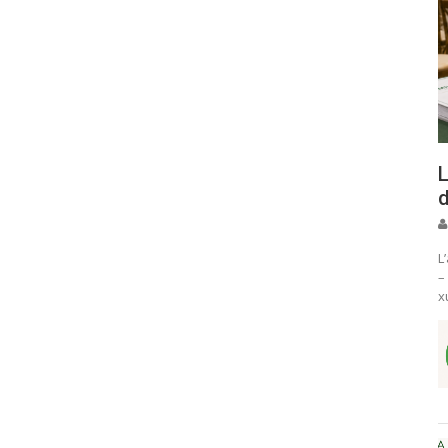
L
d
L
–
x