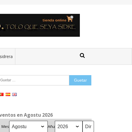
sidrera
uetar:
ventos en Agostu 2026
Mes
Añu