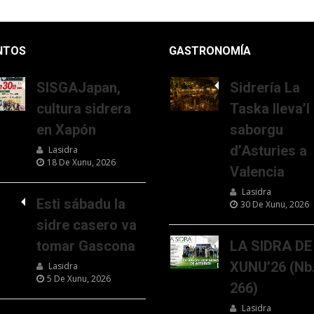
NTOS
GASTRONOMÍA
SISGAJapan,
Sidrería La
cultura sidrera
Taska lleva’l
en Xapón
saborgu
d’Asturies a
Lasidra
18 De Xunu, 2026
Valencia
Lasidra
Esti sábadu la
30 De Xunu, 2026
sidre casero va
tomar Gascona
LA SIDRA DE
XUNU’26 (Nb
Lasidra
5 De Xunu, 2026
266)
Lasidra