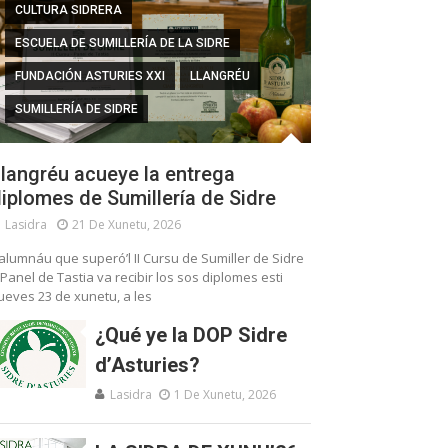
CULTURA SIDRERA
ESCUELA DE SUMILLERÍA DE LA SIDRE
FUNDACIÓN ASTURIES XXI
LLANGRÉU
SUMILLERÍA DE SIDRE
langréu acueye la entrega
iplomes de Sumillería de Sidre
Lasidra
21 De Xunetu, 2026
’alumnáu que superó’l II Cursu de Sumiller de Sidre
 Panel de Tastia va recibir los sos diplomes esti
ueves 23 de xunetu, a les
¿Qué ye la DOP Sidre
d’Asturies?
Lasidra
1 De Xunetu, 2026