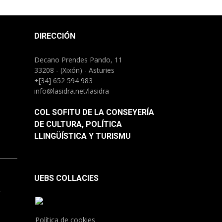
DIRECCIÓN
Decano Prendes Pando, 11
33208 - (Xixón) - Asturies
+[34] 652 594 983
info@lasidra.net/lasidra
COL SOFITU DE LA CONSEYERÍA
DE CULTURA, POLÍTICA
LLINGÜÍSTICA Y TURISMU
UEBS COLLACIES
.
Política de cookies