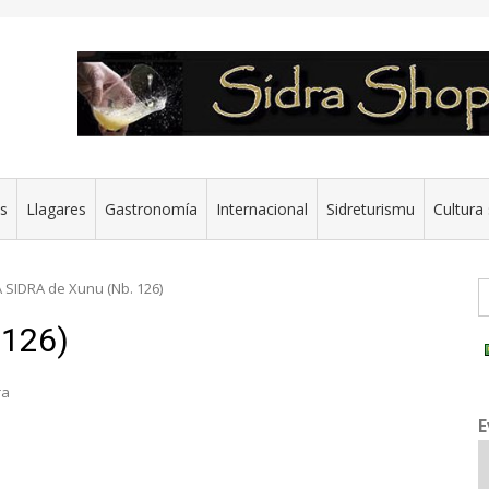
es
Llagares
Gastronomía
Internacional
Sidreturismu
Cultura 
G
A SIDRA de Xunu (Nb. 126)
 126)
ra
E