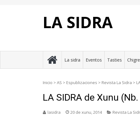
Skip
to
content
LA SIDRA
La sidra
Eventos
Tasties
Chigr
Inicio
>
AS
>
Espublizaciones
>
Revista La Sidra
>
L
LA SIDRA de Xunu (Nb.
lasidra
20 de xunu, 2014
Revista La Sid