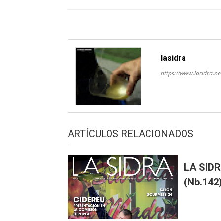
artículos
lasidra
https://www.lasidra.ne
ARTÍCULOS RELACIONADOS
LA SIDR
(Nb.142