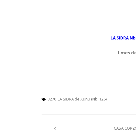
LA SIDRA Nb
l mes d
3270
LA SIDRA de Xunu (Nb. 126)
Navegación
CASA CORZ
pelos