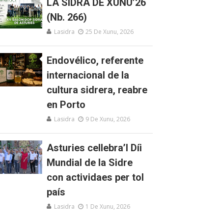
LA SIDRA DE XUNU’26
(Nb. 266)
Lasidra
25 De Xunu, 2026
Endovélico, referente
internacional de la
cultura sidrera, reabre
en Porto
Lasidra
9 De Xunu, 2026
Asturies cellebra’l Díi
Mundial de la Sidre
con actividaes per tol
país
Lasidra
1 De Xunu, 2026