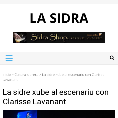
Skip
to
LA SIDRA
content
Inicio
>
Cultura sidrera
>
La sidre xube al escenariu con Clarisse
Lavanant
La sidre xube al escenariu con
Clarisse Lavanant