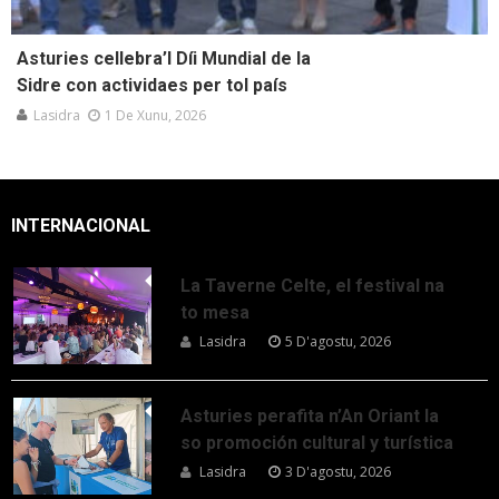
Asturies cellebra’l Díi Mundial de la
Sidre con actividaes per tol país
Lasidra
1 De Xunu, 2026
INTERNACIONAL
La Taverne Celte, el festival na
to mesa
Lasidra
5 D'agostu, 2026
Asturies perafita n’An Oriant la
so promoción cultural y turística
Lasidra
3 D'agostu, 2026