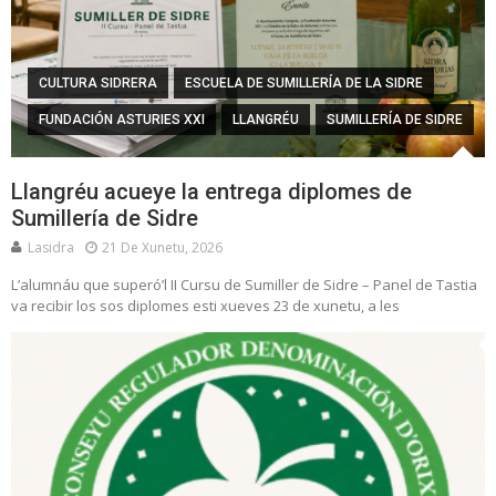
CULTURA SIDRERA
ESCUELA DE SUMILLERÍA DE LA SIDRE
FUNDACIÓN ASTURIES XXI
LLANGRÉU
SUMILLERÍA DE SIDRE
Llangréu acueye la entrega diplomes de
Sumillería de Sidre
Lasidra
21 De Xunetu, 2026
L’alumnáu que superó’l II Cursu de Sumiller de Sidre – Panel de Tastia
va recibir los sos diplomes esti xueves 23 de xunetu, a les