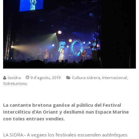
lasidra
9 d'agostu, 2019
Cultura sidrera
,
Internacional
,
Sidreturismu
La cantante bretona ganóse al públicu del Festival
Intercélticu d’An Oriant y desllumó nun Espace Marine
con toles entraes vendíes.
LA SIDRA.- A vegaes los festivales escuenden auténtiques