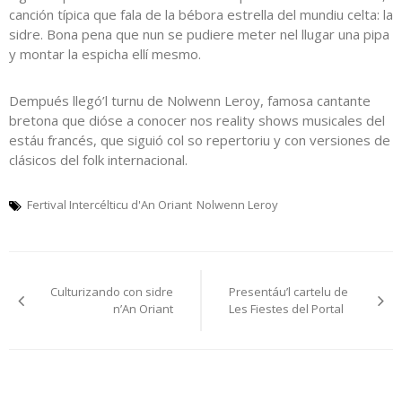
canción típica que fala de la bébora estrella del mundiu celta: la
sidre. Bona pena que nun se pudiere meter nel llugar una pipa
y montar la espicha ellí mesmo.
Dempués llegó’l turnu de Nolwenn Leroy, famosa cantante
bretona que dióse a conocer nos reality shows musicales del
estáu francés, que siguió col so repertoriu y con versiones de
clásicos del folk internacional.
Fertival Intercélticu d'An Oriant
Nolwenn Leroy
Navegación
Culturizando con sidre
Presentáu’l cartelu de
pelos
n’An Oriant
Les Fiestes del Portal
artículos