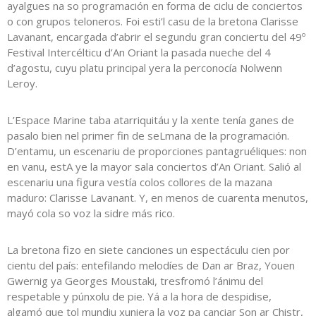
ayalgues na so programación en forma de ciclu de conciertos
o con grupos teloneros. Foi esti’l casu de la bretona Clarisse
Lavanant, encargada d’abrir el segundu gran conciertu del 49º
Festival Intercélticu d’An Oriant la pasada nueche del 4
d’agostu, cuyu platu principal yera la perconocía Nolwenn
Leroy.
L’Espace Marine taba atarriquitáu y la xente tenía ganes de
pasalo bien nel primer fin de seLmana de la programación.
D’entamu, un escenariu de proporciones pantagruéliques: non
en vanu, estA ye la mayor sala conciertos d’An Oriant. Salió al
escenariu una figura vestía colos collores de la mazana
maduro: Clarisse Lavanant. Y, en menos de cuarenta menutos,
mayó cola so voz la sidre más rico.
La bretona fizo en siete canciones un espectáculu cien por
cientu del país: entefilando melodíes de Dan ar Braz, Youen
Gwernig ya Georges Moustaki, tresfromó l’ánimu del
respetable y púnxolu de pie. Yá a la hora de despidise,
algamó que tol mundiu xuniera la voz pa canciar Son ar Chistr,