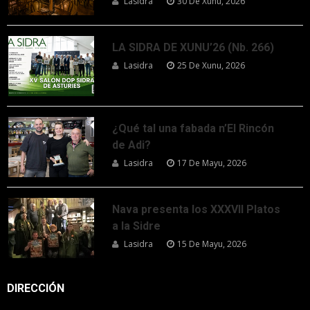
Lasidra
30 De Xunu, 2026
LA SIDRA DE XUNU’26 (Nb. 266)
Lasidra
25 De Xunu, 2026
¿Qué tal una fabada n’El Rincón
de Adi?
Lasidra
17 De Mayu, 2026
Nava presenta los XXXVII Platos
a la Sidre
Lasidra
15 De Mayu, 2026
DIRECCIÓN