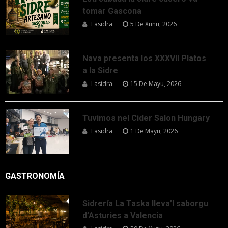
tomar Gascona
Lasidra
5 De Xunu, 2026
Nava presenta los XXXVII Platos
a la Sidre
Lasidra
15 De Mayu, 2026
Tuvimos nel Cider Salon Hungary
Lasidra
1 De Mayu, 2026
GASTRONOMÍA
Sidrería La Taska lleva’l saborgu
d’Asturies a Valencia