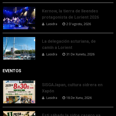
Kernow, la tierra de lleendes
protagonista de Lorient 2026
Lasidra
2 D'agostu, 2026
La delegación asturiana, de
camín a Lorient
Lasidra
31 De Xunetu, 2026
EVENTOS
SISGAJapan, cultura sidrera en
Xapón
Lasidra
18 De Xunu, 2026
Esti sábadu la sidre casero va