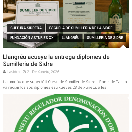
CULTURA SIDRERA
ESCUELA DE SUMILLERÍA DE LA SIDRE
FUNDACIÓN ASTURIES XXI
LLANGRÉU
SUMILLERÍA DE SIDRE
Llangréu acueye la entrega diplomes de
Sumillería de Sidre
Lasidra
21 De Xunetu, 2026
L’alumnáu que superó’l II Cursu de Sumiller de Sidre – Panel de Tastia
va recibir los sos diplomes esti xueves 23 de xunetu, a les