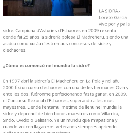
LA SIDRA.-
Loreto García
vive por y pa la
sidre. Campiona d’Asturies d’Echaores en 2009 rexenta
dende fai 25 años la sidrería polesa El Madreñeru, siendo una
asidua como xuráu n’estremaos concursos de sidre y
d’echaores.
¿Cómo escomenzó nel mundiu la sidre?
En 1997 abrí la sidrería El Madreñeru en La Pola y nel añu
2000 fixi un cursu d’echaores con una de les hermanes Ovín y
ente les dos, fuéronme perfeicionando fasta ganar, en 2009,
el Concursu Rexonal d’Echaores, superando a les mios
mayestres. Dende l’entamu, metíme de llenu nel mundiu la
sidre y deprendí de bien bonos maestros como Villarrica,
Sindo, Ovidio o Belisario. Ye un mundiu que m’apasiona y
cuando voi con llagareros veteranos siempres apriendo