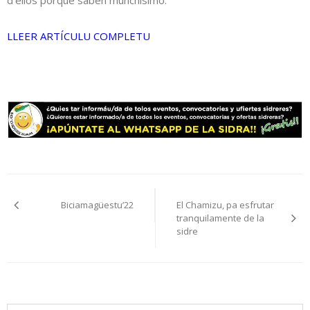
d’ellos porque saben munchísimo.
LLEER ARTÍCULU COMPLETU
Navegación
Biciamagüestu’22
El Chamizu, pa esfrutar
pelos
tranquilamente de la
sidre
artículos