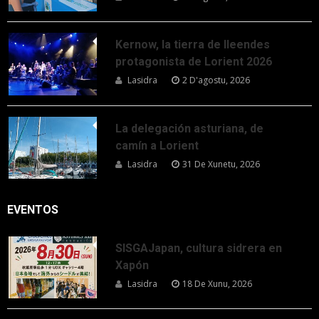
Kernow, la tierra de lleendes
protagonista de Lorient 2026
Lasidra
2 D'agostu, 2026
La delegación asturiana, de
camín a Lorient
Lasidra
31 De Xunetu, 2026
EVENTOS
SISGAJapan, cultura sidrera en
Xapón
Lasidra
18 De Xunu, 2026