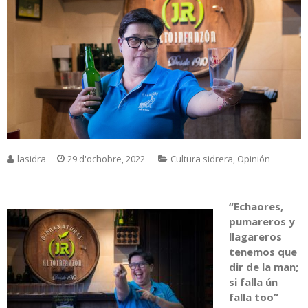
lasidra
29 d'ochobre, 2022
Cultura sidrera
,
Opinión
“Echaores,
pumareros y
llagareros
tenemos que
dir de la man;
si falla ún
falla too”