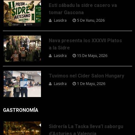
Esti sábadu la sidre casero va
tomar Gascona
Lasidra
5 De Xunu, 2026
Nava presenta los XXXVII Platos
a la Sidre
Lasidra
15 De Mayu, 2026
Tuvimos nel Cider Salon Hungary
Lasidra
1 De Mayu, 2026
GASTRONOMÍA
Sidrería La Taska lleva’l saborgu
d’Asturies a Valencia