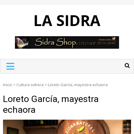
Skip
to
LA SIDRA
content
Inicio
>
Cultura sidrera
>
Loreto García, mayestra echaora
Loreto García, mayestra
echaora