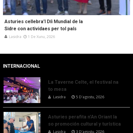
Asturies cellebra’l Díi Mundial de la
Sidre con actividaes per tol país
Lasidra
1 De Xunu, 2026
INTERNACIONAL
La Taverne Celte, el festival na
to mesa
Lasidra
5 D'agostu, 2026
Asturies perafita n’An Oriant la
so promoción cultural y turística
Lasidra
3 D'agostu, 2026