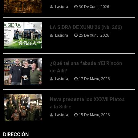
Lasidra
30 De Xunu, 2026
LA SIDRA DE XUNU’26 (Nb. 266)
Lasidra
25 De Xunu, 2026
¿Qué tal una fabada n’El Rincón
de Adi?
Lasidra
17 De Mayu, 2026
Nava presenta los XXXVII Platos
a la Sidre
Lasidra
15 De Mayu, 2026
DIRECCIÓN