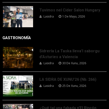
Tuvimos nel Cider Salon Hungary
Lasidra
1 De Mayu, 2026
GASTRONOMÍA
Sidrería La Taska lleva’l saborgu
d’Asturies a Valencia
Lasidra
30 De Xunu, 2026
LA SIDRA DE XUNU’26 (Nb. 266)
Lasidra
25 De Xunu, 2026
¿Qué tal una fabada n’El Rincón