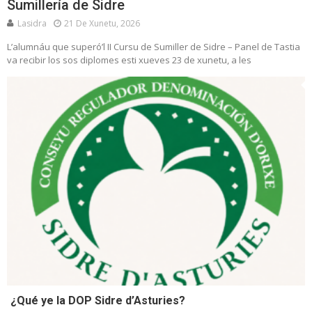
Sumillería de Sidre
Lasidra
21 De Xunetu, 2026
L’alumnáu que superó’l II Cursu de Sumiller de Sidre – Panel de Tastia
va recibir los sos diplomes esti xueves 23 de xunetu, a les
¿Qué ye la DOP Sidre d’Asturies?