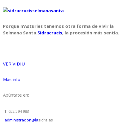
Porque n’Asturies tenemos otra forma de vivir la
Selmana Santa.
Sidracrucis
, la procesión más sentía.
VER VIDIU
Más info
Apúntate en:
T. 652 594 983
administracion@la
sidra.as