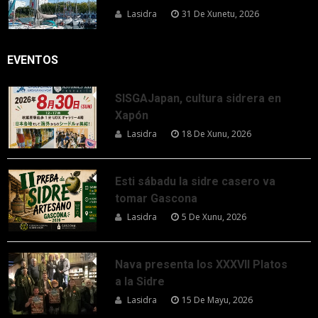
Lasidra
31 De Xunetu, 2026
EVENTOS
SISGAJapan, cultura sidrera en
Xapón
Lasidra
18 De Xunu, 2026
Esti sábadu la sidre casero va
tomar Gascona
Lasidra
5 De Xunu, 2026
Nava presenta los XXXVII Platos
a la Sidre
Lasidra
15 De Mayu, 2026