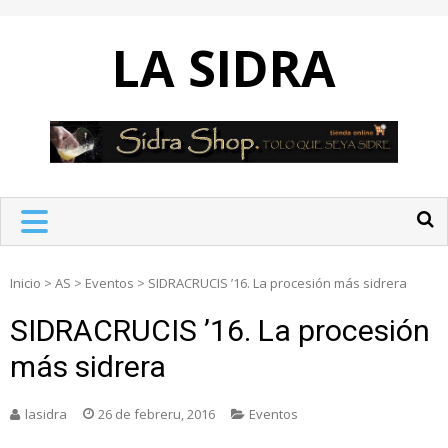
Skip
to
LA SIDRA
content
Inicio
>
AS
>
Eventos
>
SIDRACRUCIS ’16. La procesión más sidrera
SIDRACRUCIS ’16. La procesión
más sidrera
lasidra
26 de febreru, 2016
Eventos