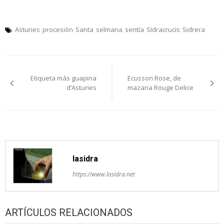
Asturies
procesión
Santa
selmana
sentía
SIdracrucis
Sidrera
Navegación
Etiqueta más guapina
Ecusson Rose, de
pelos
d’Asturies
mazana Rouge Delice
artículos
lasidra
https://www.lasidra.net
ARTÍCULOS RELACIONADOS