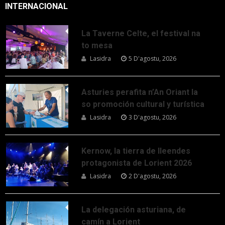
INTERNACIONAL
La Taverne Celte, el festival na
to mesa
Lasidra
5 D'agostu, 2026
Asturies perafita n’An Oriant la
so promoción cultural y turística
Lasidra
3 D'agostu, 2026
Kernow, la tierra de lleendes
protagonista de Lorient 2026
Lasidra
2 D'agostu, 2026
La delegación asturiana, de
camín a Lorient