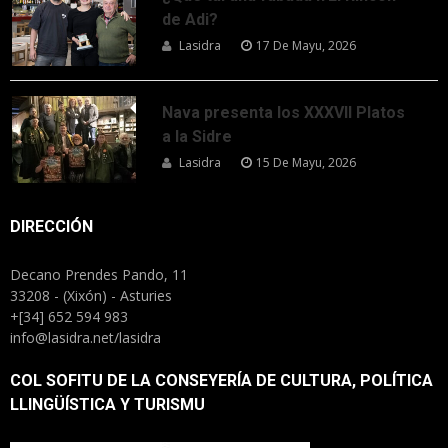
de Adi?
Lasidra
17 De Mayu, 2026
Nava presenta los XXXVII Platos
a la Sidre
Lasidra
15 De Mayu, 2026
DIRECCIÓN
Decano Prendes Pando, 11
33208 - (Xixón) - Asturies
+[34] 652 594 983
info@lasidra.net/lasidra
COL SOFITU DE LA CONSEYERÍA DE CULTURA, POLÍTICA
LLINGÜÍSTICA Y TURISMU