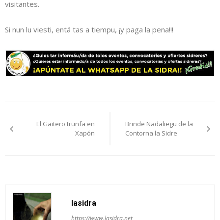
visitantes.
Si nun lu viesti, entá tas a tiempu, ¡y paga la pena!!!
Navegación
El Gaitero trunfa en
Brinde Nadaliegu de la
pelos
Xapón
Contorna la Sidre
artículos
lasidra
https://www.lasidra.net