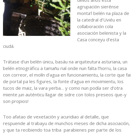
dellos años esta
agrupación sierénse
monta’l belén na plaza de
la catedral d’Uviéu en
collaboración cola
asociación belenista y la
Casa conceyu d’esta
ciudá.
Trátase d’un belén únicu, basáu na arquiteutura asturiana, un
belén etnográficu a tamañu rial onde nun falta l’horru, la casa
con correor, el molín d’agua en funcionamientu, la corte que fai
de portal pa les figures, la fonte d’agua en movimientu, los
tucos de maiz, la vara yerba… y como nun podía ser d’otra
miente ¡un auténticu llagar de sidre con tolos preseos que-y
son propios!
Too afatao de vexetación y acuridiao al detalle, que
respuende al trabayu de munchos meses de dicha asociación,
y que ta recibiendo toa triba parabienes per parte de los