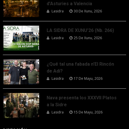
d’Asturies a Valencia
Lasidra
30 De Xunu, 2026
LA SIDRA DE XUNU’26 (Nb. 266)
Lasidra
25 De Xunu, 2026
¿Qué tal una fabada n’El Rincón
de Adi?
Lasidra
17 De Mayu, 2026
Nava presenta los XXXVII Platos
a la Sidre
Lasidra
15 De Mayu, 2026