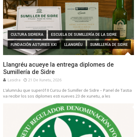
CULTURA SIDRERA
ESCUELA DE SUMILLERÍA DE LA SIDRE
FUNDACIÓN ASTURIES XXI
LLANGRÉU
SUMILLERÍA DE SIDRE
Llangréu acueye la entrega diplomes de
Sumillería de Sidre
Lasidra
21 De Xunetu, 2026
L’alumnáu que superó’l II Cursu de Sumiller de Sidre – Panel de Tastia
va recibir los sos diplomes esti xueves 23 de xunetu, a les