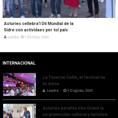
Asturies cellebra’l Díi Mundial de la
Sidre con actividaes per tol país
Lasidra
1 De Xunu, 2026
INTERNACIONAL
La Taverne Celte, el festival na
to mesa
Lasidra
5 D'agostu, 2026
Asturies perafita n’An Oriant la
so promoción cultural y turística