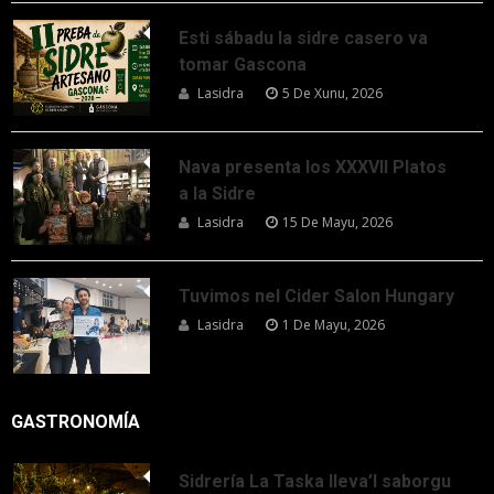
Esti sábadu la sidre casero va
tomar Gascona
Lasidra
5 De Xunu, 2026
Nava presenta los XXXVII Platos
a la Sidre
Lasidra
15 De Mayu, 2026
Tuvimos nel Cider Salon Hungary
Lasidra
1 De Mayu, 2026
GASTRONOMÍA
Sidrería La Taska lleva’l saborgu