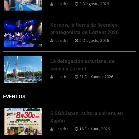
Lasidra
3 D'agostu, 2026
Kernow, la tierra de lleendes
protagonista de Lorient 2026
Lasidra
2 D'agostu, 2026
La delegación asturiana, de
camín a Lorient
Lasidra
31 De Xunetu, 2026
EVENTOS
SISGAJapan, cultura sidrera en
Xapón
Lasidra
18 De Xunu, 2026