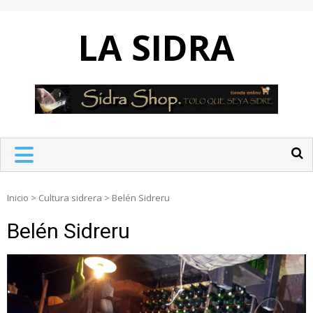
Skip
to
LA SIDRA
content
Inicio
>
Cultura sidrera
>
Belén Sidreru
Belén Sidreru