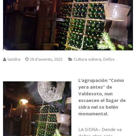
lasidra
29 d'avientu, 2022
Cultura sidrera
,
Dellos
L’agrupación “Como
yera antes” de
Valdesoto, nun
escaecen el llagar de
sidra nel so belén
monumental.
LA SIDRA.- Dende va