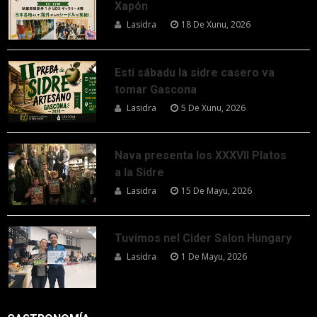
Xapón
Lasidra
18 De Xunu, 2026
Esti sábadu la sidre casero va
tomar Gascona
Lasidra
5 De Xunu, 2026
Nava presenta los XXXVII Platos
a la Sidre
Lasidra
15 De Mayu, 2026
Tuvimos nel Cider Salon Hungary
Lasidra
1 De Mayu, 2026