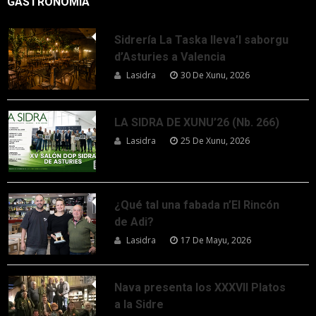
GASTRONOMÍA
Sidrería La Taska lleva’l saborgu
d’Asturies a Valencia
Lasidra
30 De Xunu, 2026
LA SIDRA DE XUNU’26 (Nb. 266)
Lasidra
25 De Xunu, 2026
¿Qué tal una fabada n’El Rincón
de Adi?
Lasidra
17 De Mayu, 2026
Nava presenta los XXXVII Platos
a la Sidre