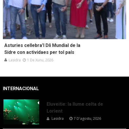
Asturies cellebra’l Díi Mundial de la
Sidre con actividaes per tol país
Lasidra
1 De Xunu, 2026
INTERNACIONAL
Eluveitie: la llume celta de
Lorient
Lasidra
7 D'agostu, 2026