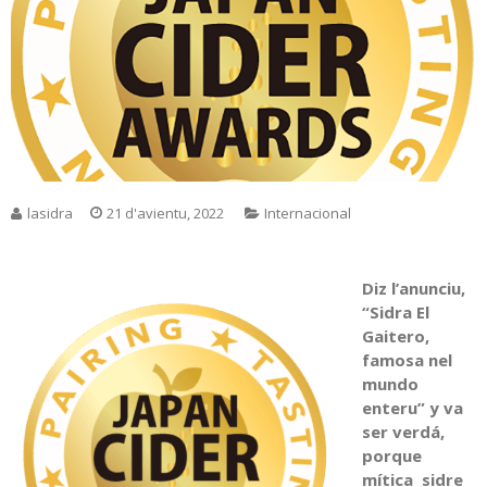
lasidra
21 d'avientu, 2022
Internacional
Diz l’anunciu,
“Sidra El
Gaitero,
famosa nel
mundo
enteru” y va
ser verdá,
porque
mítica sidre