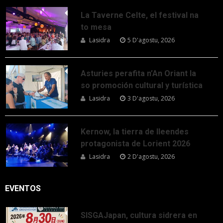
La Taverne Celte, el festival na
to mesa
Lasidra
5 D'agostu, 2026
Asturies perafita n’An Oriant la
so promoción cultural y turística
Lasidra
3 D'agostu, 2026
Kernow, la tierra de lleendes
protagonista de Lorient 2026
Lasidra
2 D'agostu, 2026
EVENTOS
SISGAJapan, cultura sidrera en