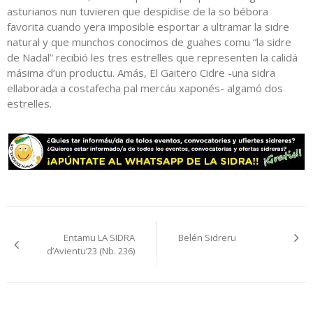
asturianos nun tuvieren que despidise de la so bébora
favorita cuando yera imposible esportar a ultramar la sidre
natural y que munchos conocimos de guahes comu “la sidre
de Nadal” recibió les tres estrelles que representen la calidá
másima d’un productu. Amás, El Gaitero Cidre -una sidra
ellaborada a costafecha pal mercáu xaponés- algamó dos
estrelles.
Navegación
Entamu LA SIDRA
Belén Sidreru
pelos
d’Avientu’23 (Nb. 236)
artículos