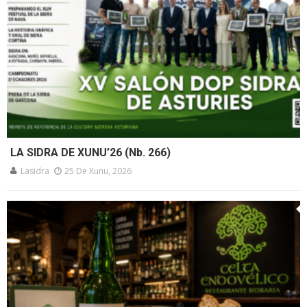
LA SIDRA DE XUNU’26 (Nb. 266)
Lasidra
25 De Xunu, 2026