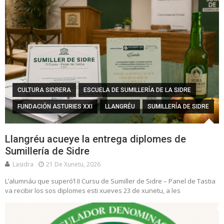
CULTURA SIDRERA
ESCUELA DE SUMILLERÍA DE LA SIDRE
FUNDACIÓN ASTURIES XXI
LLANGRÉU
SUMILLERÍA DE SIDRE
Llangréu acueye la entrega diplomes de
Sumillería de Sidre
Lasidra
21 De Xunetu, 2026
L’alumnáu que superó’l II Cursu de Sumiller de Sidre – Panel de Tastia
va recibir los sos diplomes esti xueves 23 de xunetu, a les