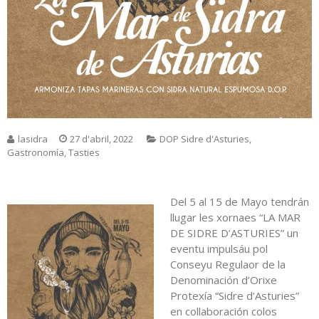
lasidra
27 d'abril, 2022
DOP Sidre d'Asturies
,
Gastronomía
,
Tasties
Del 5 al 15 de Mayo tendrán
llugar les xornaes “LA MAR
DE SIDRE D’ASTURIES” un
eventu impulsáu pol
Conseyu Regulaor de la
Denominación d’Orixe
Protexía “Sidre d’Asturies”
en collaboración colos