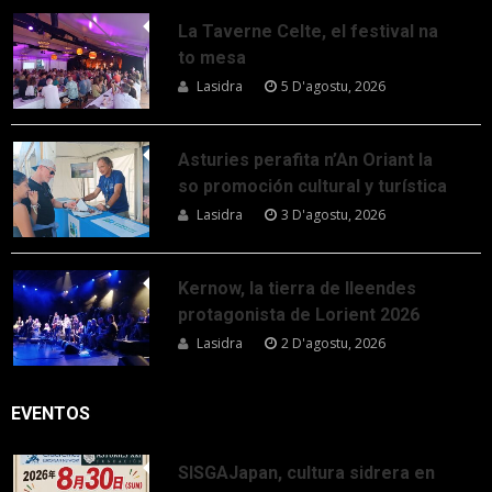
La Taverne Celte, el festival na
to mesa
Lasidra
5 D'agostu, 2026
Asturies perafita n’An Oriant la
so promoción cultural y turística
Lasidra
3 D'agostu, 2026
Kernow, la tierra de lleendes
protagonista de Lorient 2026
Lasidra
2 D'agostu, 2026
EVENTOS
SISGAJapan, cultura sidrera en