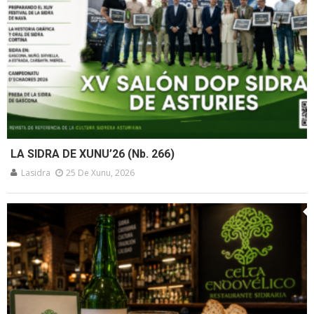
LA SIDRA DE XUNU’26 (Nb. 266)
Lasidra
25 De Xunu, 2026