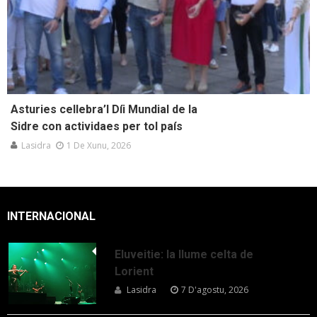
Asturies cellebra’l Díi Mundial de la
Sidre con actividaes per tol país
Lasidra
1 De Xunu, 2026
INTERNACIONAL
Eluveitie: la llume celta de
Lorient
Lasidra
7 D'agostu, 2026