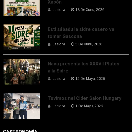
Xapón
Lasidra
18 De Xunu, 2026
Esti sábadu la sidre casero va
tomar Gascona
Lasidra
5 De Xunu, 2026
Nava presenta los XXXVII Platos
a la Sidre
Lasidra
15 De Mayu, 2026
Tuvimos nel Cider Salon Hungary
Lasidra
1 De Mayu, 2026
GASTRONOMÍA