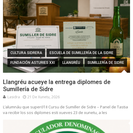
CULTURA SIDRERA
ESCUELA DE SUMILLERÍA DE LA SIDRE
FUNDACIÓN ASTURIES XXI
LLANGRÉU
SUMILLERÍA DE SIDRE
Llangréu acueye la entrega diplomes de
Sumillería de Sidre
Lasidra
21 De Xunetu, 2026
L’alumnáu que superó’l II Cursu de Sumiller de Sidre – Panel de Tastia
va recibir los sos diplomes esti xueves 23 de xunetu, a les