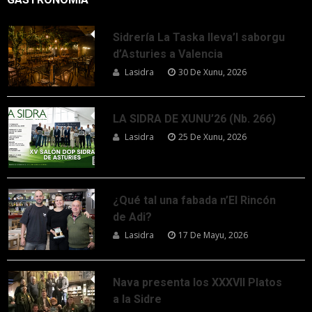
Sidrería La Taska lleva’l saborgu
d’Asturies a Valencia
Lasidra
30 De Xunu, 2026
LA SIDRA DE XUNU’26 (Nb. 266)
Lasidra
25 De Xunu, 2026
¿Qué tal una fabada n’El Rincón
de Adi?
Lasidra
17 De Mayu, 2026
Nava presenta los XXXVII Platos
a la Sidre