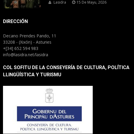
Lasidra
15 De Mayu, 2026
DIRECCIÓN
Decano Prendes Pando, 11
33208 - (Xixón) - Asturies
+[34] 652 594 983
info@lasidra.net/lasidra
COL SOFITU DE LA CONSEYERÍA DE CULTURA, POLÍTICA
LLINGÜÍSTICA Y TURISMU