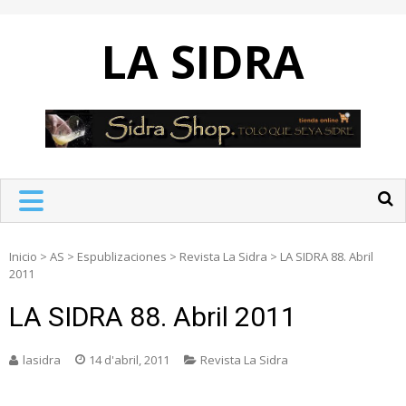
Skip
to
LA SIDRA
content
Inicio
>
AS
>
Espublizaciones
>
Revista La Sidra
>
LA SIDRA 88. Abril
2011
LA SIDRA 88. Abril 2011
lasidra
14 d'abril, 2011
Revista La Sidra