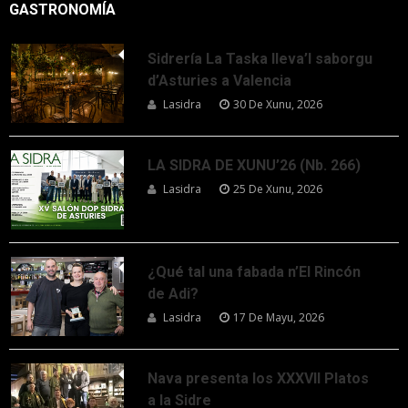
GASTRONOMÍA
Sidrería La Taska lleva’l saborgu
d’Asturies a Valencia
Lasidra
30 De Xunu, 2026
LA SIDRA DE XUNU’26 (Nb. 266)
Lasidra
25 De Xunu, 2026
¿Qué tal una fabada n’El Rincón
de Adi?
Lasidra
17 De Mayu, 2026
Nava presenta los XXXVII Platos
a la Sidre