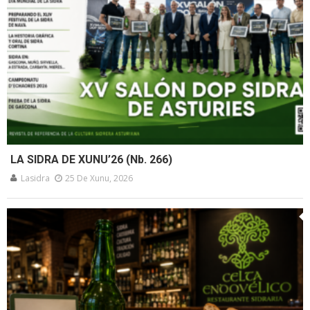
LA SIDRA DE XUNU’26 (Nb. 266)
Lasidra
25 De Xunu, 2026