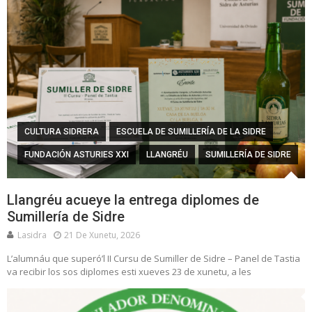
CULTURA SIDRERA
ESCUELA DE SUMILLERÍA DE LA SIDRE
FUNDACIÓN ASTURIES XXI
LLANGRÉU
SUMILLERÍA DE SIDRE
Llangréu acueye la entrega diplomes de
Sumillería de Sidre
Lasidra
21 De Xunetu, 2026
L’alumnáu que superó’l II Cursu de Sumiller de Sidre – Panel de Tastia
va recibir los sos diplomes esti xueves 23 de xunetu, a les