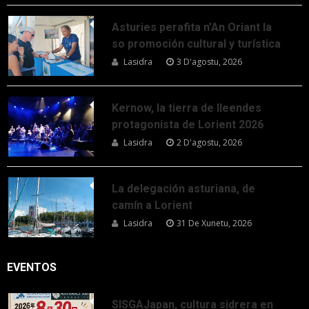
Asturies perafita n’An Oriant la
so promoción cultural y turística
Lasidra
3 D'agostu, 2026
Kernow, la tierra de lleendes
protagonista de Lorient 2026
Lasidra
2 D'agostu, 2026
La delegación asturiana, de
camín a Lorient
Lasidra
31 De Xunetu, 2026
EVENTOS
SISGAJapan, cultura sidrera en