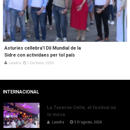
Asturies cellebra’l Díi Mundial de la
Sidre con actividaes per tol país
Lasidra
1 De Xunu, 2026
INTERNACIONAL
La Taverne Celte, el festival na
to mesa
Lasidra
5 D'agostu, 2026