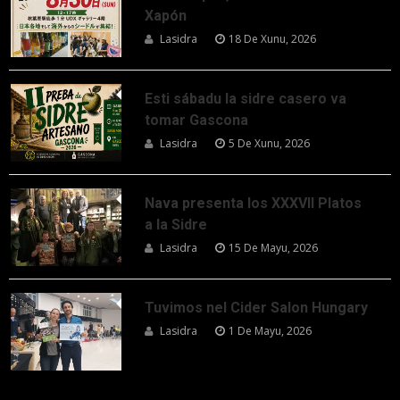
Xapón
Lasidra
18 De Xunu, 2026
Esti sábadu la sidre casero va
tomar Gascona
Lasidra
5 De Xunu, 2026
Nava presenta los XXXVII Platos
a la Sidre
Lasidra
15 De Mayu, 2026
Tuvimos nel Cider Salon Hungary
Lasidra
1 De Mayu, 2026