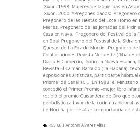
Xixón, 1998. Mujeres de Izquierdas en Asturi
Xixón, 2000. *Pregones dados: Pregonero de
Pregonero de las Fiestas del Ecce Homo en N
Mieres. Pregonero de las Jornadas del Pixín 
Caza en Nava. Pregonero del Festival de la Fa
en Boal. Pregonero del Festival de la Sidra e
Quesos de La Foz de Morcín. Pregonero de la
Colaboraciones Revista Nordeste (Ribadesella
Diario El Comercio, Diario La Nueva España, D
Revista El Caimán Barbudo (La Habana), texto
exposiciones artísticas, participante habitual 
Prisma” de Canal 10… En 1988, el Ministerio d
concedió el Primer Premio -mejor libro infanti
recibió el premio Guisandera de Oro que otor
periodística a favor de la cocina tradicional
de Noreña por resaltar la importancia de esta
453
Luis Antonio Álvarez Alías