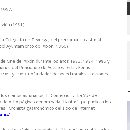
e 1957.
Uviéu (1981).
La Colegiata de Teverga, del prerrománico astur al
 del Ayuntamiento de Xixón (1980).
al de Cine de Xixón durante los años 1983, 1984, 1985 y
ones del Principado de Asturies en las Ferias
 1987 y 1988. Cofundador de las editoriales “Ediciones
 los diarios asturianos “El Comercio” y “La Voz de
a de ocho páginas denominada “Llantar” que publican los
es. Cronista gastronómico del sitio de Internet
omia/
a de ocho páginas denominada “Llantar” que publican los