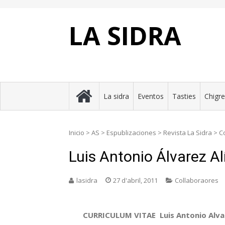
Skip
to
content
LA SIDRA
La sidra
Eventos
Tasties
Chigr
Inicio
>
AS
>
Espublizaciones
>
Revista La Sidra
>
C
Luis Antonio Álvarez Al
lasidra
27 d'abril, 2011
Collaboraores
CURRICULUM VITAE Luis Antonio Alvar