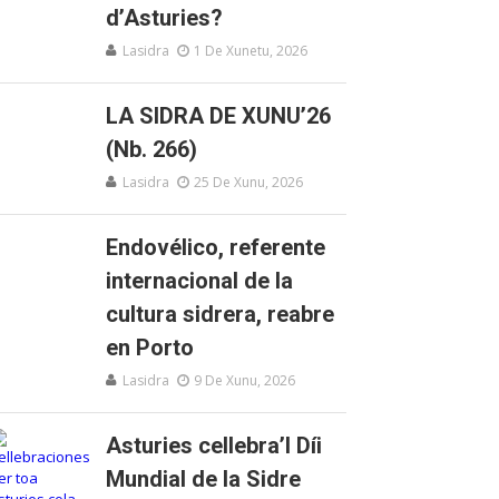
d’Asturies?
Lasidra
1 De Xunetu, 2026
LA SIDRA DE XUNU’26
(Nb. 266)
Lasidra
25 De Xunu, 2026
Endovélico, referente
internacional de la
cultura sidrera, reabre
en Porto
Lasidra
9 De Xunu, 2026
Asturies cellebra’l Díi
Mundial de la Sidre