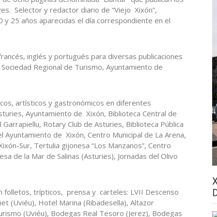
s. Selector y redactor diario de “Viejo Xixón”,
0 y 25 años aparecidas el día correspondiente en el
 francés, inglés y portugués para diversas publicaciones
., Sociedad Regional de Turismo, Ayuntamiento de
cos, artísticos y gastronómicos en diferentes
Asturies, Ayuntamiento de Xixón, Biblioteca Central de
l Garrapiellu, Rotary Club de Asturies, Biblioteca Pública
l Ayuntamiento de Xixón, Centro Municipal de La Arena,
Xixón-Sur, Tertulia gijonesa “Los Manzanos”, Centro
sa de la Mar de Salinas (Asturies), Jornadas del Olivo
n folletos, trípticos, prensa y carteles: LVII Descenso
met (Uviéu), Hotel Marina (Ribadesella), Altazor
urismo (Uviéu), Bodegas Real Tesoro (Jerez), Bodegas