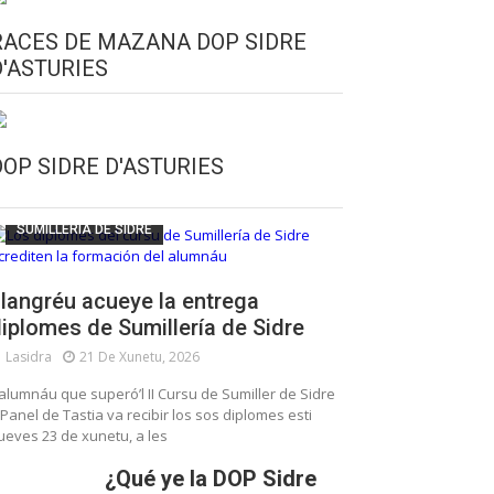
RACES DE MAZANA DOP SIDRE
D'ASTURIES
CULTURA SIDRERA
ESCUELA DE SUMILLERÍA DE LA SIDRE
DOP SIDRE D'ASTURIES
FUNDACIÓN ASTURIES XXI
LLANGRÉU
SUMILLERÍA DE SIDRE
langréu acueye la entrega
iplomes de Sumillería de Sidre
Lasidra
21 De Xunetu, 2026
’alumnáu que superó’l II Cursu de Sumiller de Sidre
 Panel de Tastia va recibir los sos diplomes esti
ueves 23 de xunetu, a les
¿Qué ye la DOP Sidre