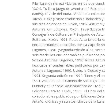
Pilar Lalanda (Jerez) *Libros en los que cons
“S.O.S. Tu libro juego de aventuras”. Edicione
danés). El Valle del Buda. Nº 22 de la colecció
Xixón, 1987 (Existe traducción al holandés y
sus tres ediciones en Xixón, 1987. Astures 
Asturies. GH Editores. Xixón, 1989 (Existe tr
Consejería de Cultura del Principado de Astu
Editores. Xixón, 1991. Rutas Asturianas, la As
encuadernables publicados por La Caja de Ah
Lugones, 1990. (Segunda edición a los siete d
seis fascículos encuadernables publicados po
Voz de Asturies. Lugones, 1990. Rutas Asturia
fascículos encuadernables publicados por La
Asturies. Lugones, 1990. Uviéu, la Ciudad y 
1991. Segunda edición en 1992. Tineo y Alland
1991. Asturies en el Camino de Santiago. Edic
Ciudad y el Concejo. Ayuntamiento de Uviéu, 1
Ediciones Paraíso. Uviéu, 1993. El Libro del O
coleccionables publicados por Ediciones Zeta
Antaño, crónicas y retratos. Libros de la Luna