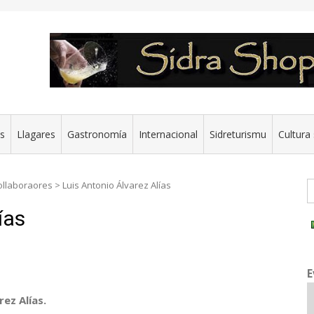
es
Llagares
Gastronomía
Internacional
Sidreturismu
Cultura 
G
ollaboraores
>
Luis Antonio Álvarez Alías
ías
E
ez Alías.