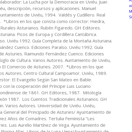
laborador: La Lucha por la Democracia en Uviéu. Juan
éu, descripción, recursos y aplicaciones. Manuel
yuntamiento de Uviéu, 1994. Valdés y Cudillero. Real
6. *Libros en los que consta como corrector: Hiedra,
os Rurales Asturianos. Rubén Figaredo. GH Editores.
uriana. Picos de Europa y Cordillera Cantábrica.
o. Uviéu 1992. Guía Completa de la Montaña Asturiana.
nández Cuenco. Ediciones Paraíso. Uviéu 1992. Guía
de Asturies. Raimundo Fernández Cuenco. Ediciones
iglo de Cultura. Varios Autores. Auntamiento de Uviéu,
io El Comercio de Asturies. 2007. *Libros en los que
ios Autores. Centro Cultural Campoamor. Uviéu, 1989.
stor: El Evangelio Según San Mateo en Bable.
 con la cooperación del Príncipe Luis Luciano
n londinense de 1861. GH Editores, 1987. Mitología
Xixón 1987. Los Cuentos Tradicionales Asturianos. GH
arios Autores. Universidad de Uviéu. Uviéu,
nta General del Principado de Asturies/ Ayuntamiento de
 Diez Años de Comadres. Tertulia Feminista “Les
ies. Luis Aurelio Martínez de Vega. Ayuntamiento de
Florina Alías. Libros de la Luna Llena/Ayuntamiento de