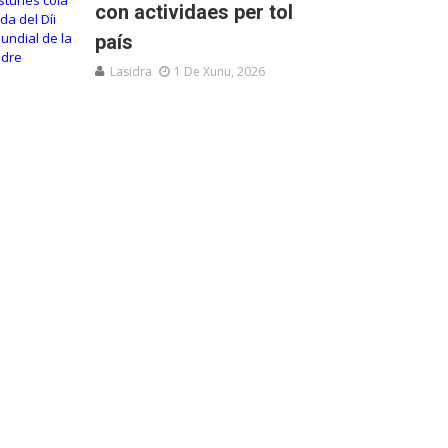
con actividaes per tol
país
Lasidra
1 De Xunu, 2026