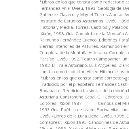
*Libros en los que consta como redactor o co
Fernández Ania. Uviéu, 1993. Geología de Uvi
Gutiérrez Claverol y Miguel Torres Alonso. A
Instituto de Estudios Asturianos. Uviéu, 199
Historia y Piedra. Torres, Castillos y Palaci
Xixón, 1988. Guía Completa de la Montaña Ast
Raimundo Fernández Cuenco. Ediciones Paraís
Sierras Interiores de Asturies. Raimundo Fer
Completa de la Montaña Asturiana. Cordales 
Paraíso. Uviéu 1992. Teatro Campoamor, un S
1992. El Traje Asturiano. Luis Argüelles. Diar
consta como traductor: Alfred Hitchcock. Var
*Libros en los que consta como corrector-ge
Traducido por el presbítero Fernández Castro
Bonaparte. Reedición facsimilar de la edició
Asturiana. Constantino Cabal. GH Editores. 
Editores. Xixón 1987 Campus del Milán. V
1993 Guía Poética de Uviéu. Florina Alías. Ju
Uviéu /Libros de la Luna Llena. Uviéu, 1995.
Comadres”. Xixón 1995. Cancionines de Astur
Mieres, 1995. Xixón y el Mar en el Recuerdo. 