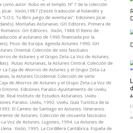
ta como autor: Robo en el templo. Nº 7 de la colección
s Júcar. Xixón,1987 (Existe traducción al holandés y
n “S.O.S. Tu libro juego de aventuras”. Ediciones Júcar.
 danés). Montañas Asturianas. GH Editores. Primera de
y Romanos. GH Editores. Xixón, 1988 El Reino de
aducción al asturiano de 1990 financiada por la
ries). Picos de Europa. Agenda Asturies 1990. GH
turies Oriental. Colección de seis fascículos
orros de Asturies y el Grupo Zeta-La Voz de Asturies.
ías). Rutas Asturianas, la Asturies Central. Colección de
r La Caja de Ahorros de Asturies y el Grupo Zeta-La
nas, la Asturies Occidental. Colección de siete
L
 Caja de Ahorros de Asturies y el Grupo Zeta-La Voz de
d
su Entorno. Ediciones Paraíso-Ayuntamiento de Uviéu,
e. Real Instituto de Estudios Asturianos. Uviéu
iones Paraíso. Uviéu, 1992. Uviéu. Guía Turística de la
L
993. El Camino de Santiago en Asturies. Itinerarios.
–
riente de Asturies. Colección de cincuenta fascículos
x
-La Voz de Asturies. Lugones, 1994. La Asturies de
 Llena. Xixón, 1995. La Cordillera Cantábrica. España de