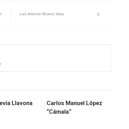
1
Luis Antonio Álvarez Alías
t
Hevia Llavona
Carlos Manuel López
“Cámala”