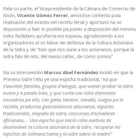
Pela so parte, el Vicepresidente de la Cámara de Comerciu de
Xixón,
Vicente Gómez Ferrer
, amosóse contentu pola
realización del eventu nel recintu ferial y aportunó na so
disposición a faer lo posible pa poner a disposición del mesmu
toles facilidaes qu’ufierta esi espaciu, agradeciendo a los
organizadores el so llabor de defensa de la Cultura Asturiana
de la Sidra y de “tolo que nos xune a los asturianos, porque la
sidra fala de nós, del nuesu calter, de como somos”
Na so intervención
Marcos Abel Fernández
incidió en que la
Primera Sidre l’Añu ye una espicha tradicional, “
na que
s’axunten families, grupos d’amigos, que vienen probar la sidra
nuevo y a pasalo bien, y que cunta con tolos elementos
necesarios pa ello, con gaita, tambor, tonada, xuegos pa la
reciella, productos gastronómicos asturianos, esportes
tradicionales, mayada de sidra, concursos d’echadores
aficionaos… Una espicha que nació colos oxetivos de
desenvolver la cultura asturiana de la sidre, recuperar les
espiches de Selmana Santa y la sidre sobro la madre”