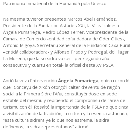
Patrimoniu Inmaterial de la Humanidá pola Unesco
Na mesma tuvieron presentes Marcos Abel Fernández,
Presidente de la Fundación Asturies XXI, la Vicealcaldesa
Ángela Pumariega, Pedro López Ferrer, Vicepresidente de la
Cámara de Comercio -entidad cofundadora de Cider Cities-,
Antonio Migoya, Secretariu Xeneral de la Fundación Caxa Rural
–entidá collaboradora- y Alfonso Prado y Pedregal, del llagar
La Morena, que la so sidra va ser –per segundu añu
consecutivu y cuartu en total- la oficial d’esta XV PSLA
Abrió la vez d’intervención
Ángela Pumariega
, quien recordó
que’l Conceyu de Xixón otorgó’l calter d’eventu de raigón
social a la Primera Sidre l’Añu, constituyéndose en sede
estable del mesmu y repitiendo el compromisu de l’área de
turismu con él. Resaltó la importancia de la PSLA no que cinca
a visibilización de la tradición, la cultura y la esencia asturiana;
“esta cultura sidrera ye lo que nos estrema, la sidra
defínenos, la sidra represéntanos” afirmó.