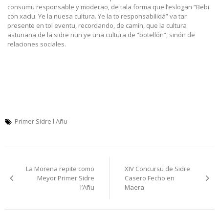
consumu responsable y moderao, de tala forma que l’eslogan “Bebi
con xacíu. Ye la nuesa cultura. Ye la to responsabilidá” va tar
presente en tol eventu, recordando, de camín, que la cultura
asturiana de la sidre nun ye una cultura de “botellón”, sinón de
relaciones sociales.
Primer Sidre l'Añu
Navegación
La Morena repite como
XIV Concursu de Sidre
pelos
Meyor Primer Sidre
Casero Fecho en
l’Añu
Maera
artículos