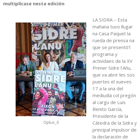
multiplícase nesta edición
LA SIDRA – Esta
mañana tuvo llugar
na Casa Paquet la
rueda de prensa na
que se presentó’l
programa y
actividaes de la XV
Primer Sidre l’Añu,
que va abrir les sos
puertes el xueves
17 a la una del
mediudía col pregón
al cargu de Luis
Benito García,
Presidente de la
Oplus_0
Cátedra de la Sidra y
principal impulsor de
la declaración de