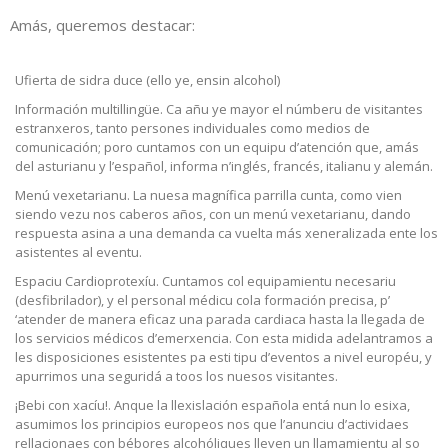
Amás, queremos destacar:
Ufierta de sidra duce (ello ye, ensin alcohol)
Información multillingüe. Ca añu ye mayor el númberu de visitantes
estranxeros, tanto persones individuales como medios de
comunicación; poro cuntamos con un equipu d’atención que, amás
del asturianu y l’español, informa n’inglés, francés, italianu y alemán.
Menú vexetarianu. La nuesa magnífica parrilla cunta, como vien
siendo vezu nos caberos años, con un menú vexetarianu, dando
respuesta asina a una demanda ca vuelta más xeneralizada ente los
asistentes al eventu.
Espaciu Cardioprotexíu. Cuntamos col equipamientu necesariu
(desfibrilador), y el personal médicu cola formación precisa, p’
‘atender de manera eficaz una parada cardiaca hasta la llegada de
los servicios médicos d’emerxencia. Con esta midida adelantramos a
les disposiciones esistentes pa esti tipu d’eventos a nivel européu, y
apurrimos una seguridá a toos los nuesos visitantes.
¡Bebi con xacíu!. Anque la llexislación española entá nun lo esixa,
asumimos los principios europeos nos que l’anunciu d’actividaes
rellacionaes con bébores alcohóliques lleven un llamamientu al so