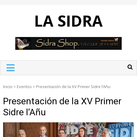
Skip
to
LA SIDRA
content
Inicio
>
Eventos
>
Presentación de la XV Primer Sidre l’Añu
Presentación de la XV Primer
Sidre l’Añu