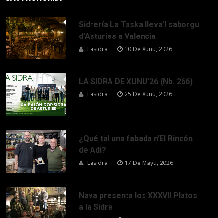
Sidrería La Taska lleva’l saborgu
d’Asturies a Valencia
Lasidra
30 De Xunu, 2026
LA SIDRA DE XUNU’26 (Nb. 266)
Lasidra
25 De Xunu, 2026
¿Qué tal una fabada n’El Rincón
de Adi?
Lasidra
17 De Mayu, 2026
Nava presenta los XXXVII Platos
a la Sidre