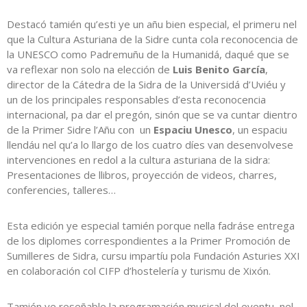
Destacó tamién qu’esti ye un añu bien especial, el primeru nel
que la Cultura Asturiana de la Sidre cunta cola reconocencia de
la UNESCO como Padremuñu de la Humanidá, daqué que se
va reflexar non solo na elección de
Luis Benito García
,
director de la Cátedra de la Sidra de la Universidá d’Uviéu y
un de los principales responsables d’esta reconocencia
internacional, pa dar el pregón, sinón que se va cuntar dientro
de la Primer Sidre l’Añu con un
Espaciu Unesco
, un espaciu
llendáu nel qu’a lo llargo de los cuatro díes van desenvolvese
intervenciones en redol a la cultura asturiana de la sidra:
Presentaciones de llibros, proyección de videos, charres,
conferencies, talleres…
Esta edición ye especial tamién porque nella fadráse entrega
de los diplomes correspondientes a la Primer Promoción de
Sumilleres de Sidra, cursu impartíu pola Fundación Asturies XXI
en colaboración col CIFP d’hostelería y turismu de Xixón.
Tamién ye reseñable la programación musical del eventu, nel