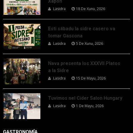
Xapón
Lasidra
18 De Xunu, 2026
Esti sábadu la sidre casero va
tomar Gascona
Lasidra
5 De Xunu, 2026
Nava presenta los XXXVII Platos
a la Sidre
Lasidra
15 De Mayu, 2026
Tuvimos nel Cider Salon Hungary
Lasidra
1 De Mayu, 2026
GASTRONOMÍA