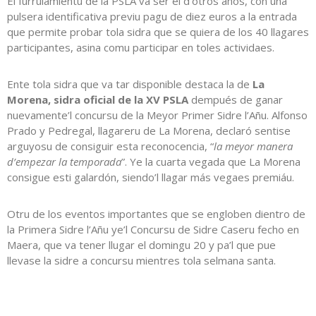
El furrulamientu de la PSLA va ser el d’otros años, con una
pulsera identificativa previu pagu de diez euros a la entrada
que permite probar tola sidra que se quiera de los 40 llagares
participantes, asina comu participar en toles actividaes.
Ente tola sidra que va tar disponible destaca la de
La
Morena, sidra oficial de la XV PSLA
dempués de ganar
nuevamente’l concursu de la Meyor Primer Sidre l’Añu. Alfonso
Prado y Pedregal, llagareru de La Morena, declaró sentise
arguyosu de consiguir esta reconocencia, “
la meyor manera
d’empezar la temporada
”. Ye la cuarta vegada que La Morena
consigue esti galardón, siendo’l llagar más vegaes premiáu.
Otru de los eventos importantes que se engloben dientro de
la Primera Sidre l’Añu ye’l Concursu de Sidre Caseru fecho en
Maera, que va tener llugar el domingu 20 y pa’l que pue
llevase la sidre a concursu mientres tola selmana santa.