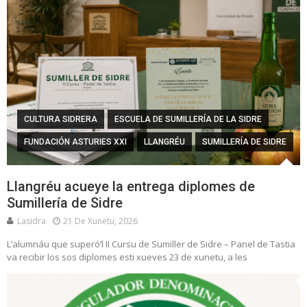
CULTURA SIDRERA
ESCUELA DE SUMILLERÍA DE LA SIDRE
FUNDACIÓN ASTURIES XXI
LLANGRÉU
SUMILLERÍA DE SIDRE
Llangréu acueye la entrega diplomes de
Sumillería de Sidre
Lasidra
21 De Xunetu, 2026
L’alumnáu que superó’l II Cursu de Sumiller de Sidre – Panel de Tastia
va recibir los sos diplomes esti xueves 23 de xunetu, a les