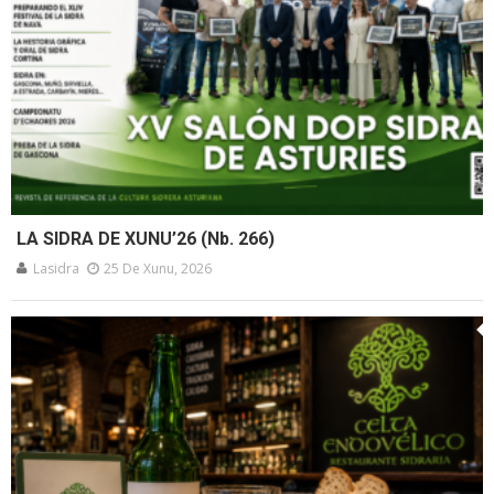
LA SIDRA DE XUNU’26 (Nb. 266)
Lasidra
25 De Xunu, 2026