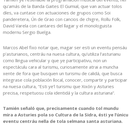
qu’amás de la Banda Gaites El Gumial, que van actuar tolos
díes, va cuntase con actuaciones de grupos como Soi
panderetera, Ún de Grao con cancios de chigre, Rollu Folk,
David Varela con cantares del llagar y el monologuista
modernu Sergio Buelga.
Marcos Abel fixo notar que, magar ser esti un eventu pensáu
p’asturianos, centráu na nuesa cultura, qu’utiliza l’asturianu
como llingua vehicular y que ye participativu, non un
espectáculu cara al turismu, curiosamente atrai a muncha
xente de fora que busquen un turismu de calidá, que busca
integrase cola población llocal, conocer, compartir y participar
na nuesa cultura, “Esti ye’l turismu que Xixón y Asturies
precisa, respetuosu cola identidá y la cultura asturiana”.
Tamién señaló que, precisamente cuando tol mundu
mira a Asturies pola so Cultura de la Sidra, ésti ye l’únicu
eventu centráu nella de tola selmana santa asturiana.