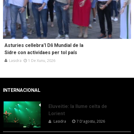
Asturies cellebra’l Díi Mundial de la
Sidre con actividaes per tol país
Lasidra
1 De Xunu, 2026
INTERNACIONAL
Eluveitie: la llume celta de
Lorient
Lasidra
7 D'agostu, 2026