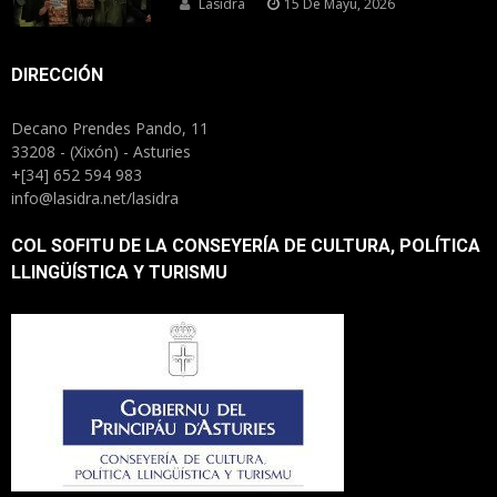
Lasidra
15 De Mayu, 2026
DIRECCIÓN
Decano Prendes Pando, 11
33208 - (Xixón) - Asturies
+[34] 652 594 983
info@lasidra.net/lasidra
COL SOFITU DE LA CONSEYERÍA DE CULTURA, POLÍTICA
LLINGÜÍSTICA Y TURISMU