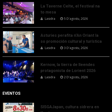
La Taverne Celte, el festival na
to mesa
Lasidra
5 D'agostu, 2026
Asturies perafita n’An Oriant la
so promoción cultural y turística
Lasidra
3 D'agostu, 2026
Kernow, la tierra de lleendes
protagonista de Lorient 2026
Lasidra
2 D'agostu, 2026
EVENTOS
SISGAJapan, cultura sidrera en