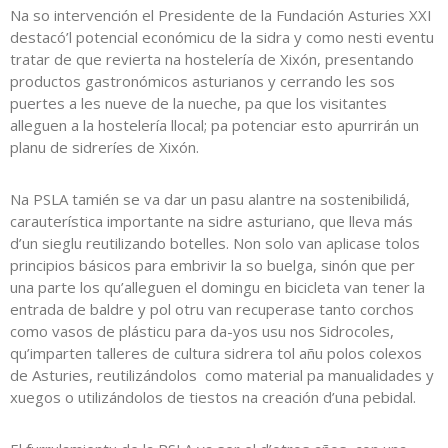
Na so intervención el Presidente de la Fundación Asturies XXI
destacó’l potencial económicu de la sidra y como nesti eventu
tratar de que revierta na hostelería de Xixón, presentando
productos gastronómicos asturianos y cerrando les sos
puertes a les nueve de la nueche, pa que los visitantes
alleguen a la hostelería llocal; pa potenciar esto apurrirán un
planu de sidreríes de Xixón.
Na PSLA tamién se va dar un pasu alantre na sostenibilidá,
carauterística importante na sidre asturiano, que lleva más
d’un sieglu reutilizando botelles. Non solo van aplicase tolos
principios básicos para embrivir la so buelga, sinón que per
una parte los qu’alleguen el domingu en bicicleta van tener la
entrada de baldre y pol otru van recuperase tanto corchos
como vasos de plásticu para da-yos usu nos Sidrocoles,
qu’imparten talleres de cultura sidrera tol añu polos colexos
de Asturies, reutilizándolos como material pa manualidades y
xuegos o utilizándolos de tiestos na creación d’una pebidal.