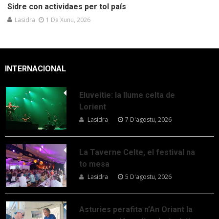
Sidre con actividaes per tol país
Lasidra
1 De Xunu, 2026
INTERNACIONAL
Eluveitie: la llume celta de
Lorient
Lasidra
7 D'agostu, 2026
La Taverne Celte, el festival na
to mesa
Lasidra
5 D'agostu, 2026
Asturies perafita n’An Oriant la