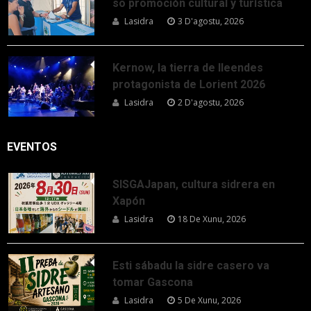
so promoción cultural y turística
Lasidra
3 D'agostu, 2026
Kernow, la tierra de lleendes
protagonista de Lorient 2026
Lasidra
2 D'agostu, 2026
EVENTOS
SISGAJapan, cultura sidrera en
Xapón
Lasidra
18 De Xunu, 2026
Esti sábadu la sidre casero va
tomar Gascona
Lasidra
5 De Xunu, 2026