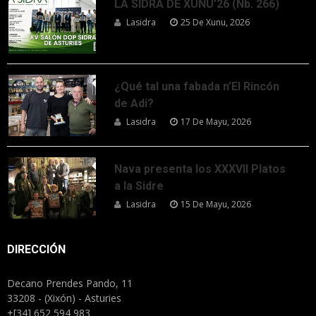
LA SIDRA DE XUNU’26 (Nb. 266)
Lasidra
25 De Xunu, 2026
¿Qué tal una fabada n’El Rincón
de Adi?
Lasidra
17 De Mayu, 2026
Nava presenta los XXXVII Platos
a la Sidre
Lasidra
15 De Mayu, 2026
DIRECCIÓN
Decano Prendes Pando, 11
33208 - (Xixón) - Asturies
+[34] 652 594 983