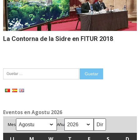
La Contorna de la Sidre en FITUR 2018
Guetar:
Eventos en Agostu 2026
Mes
Añu
LL
LLUNES
M
MARTES
W
MIÉRCOLES
T
XUEVES
F
VIENRES
S
SÁBADU
D
DOM