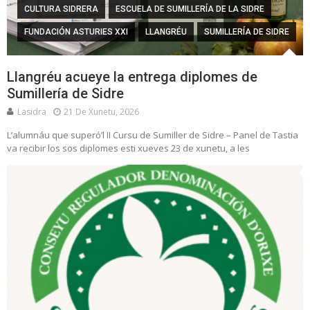
CULTURA SIDRERA
ESCUELA DE SUMILLERÍA DE LA SIDRE
FUNDACIÓN ASTURIES XXI
LLANGRÉU
SUMILLERÍA DE SIDRE
Llangréu acueye la entrega diplomes de
Sumillería de Sidre
Lasidra
21 De Xunetu, 2026
L’alumnáu que superó’l II Cursu de Sumiller de Sidre – Panel de Tastia
va recibir los sos diplomes esti xueves 23 de xunetu, a les