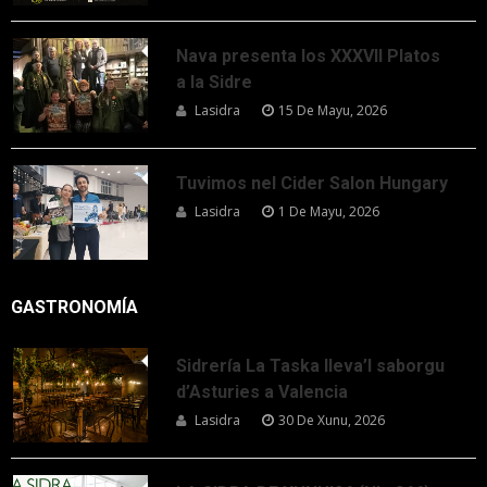
Nava presenta los XXXVII Platos
a la Sidre
Lasidra
15 De Mayu, 2026
Tuvimos nel Cider Salon Hungary
Lasidra
1 De Mayu, 2026
GASTRONOMÍA
Sidrería La Taska lleva’l saborgu
d’Asturies a Valencia
Lasidra
30 De Xunu, 2026