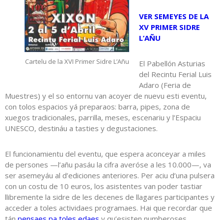
VER SEMEYES DE LA
XV PRIMER SIDRE
L’AÑU
Cartelu de la XVI Primer Sidre L’Añu
El Pabellón Asturias
del Recintu Ferial Luis
Adaro (Feria de
Muestres) y el so entornu van acoyer de nuevu esti eventu,
con tolos espacios yá preparaos: barra, pipes, zona de
xuegos tradicionales, parrilla, meses, escenariu y l’Espaciu
UNESCO, destináu a tasties y degustaciones.
El funcionamientu del eventu, que espera aconceyar a miles
de persones —l’añu pasáu la cifra averóse a les 10.000—, va
ser asemeyáu al d’ediciones anteriores. Per aciu d’una pulsera
con un costu de 10 euros, los asistentes van poder tastiar
llibremente la sidre de les decenes de llagares participantes y
acceder a toles actividaes programaes. Hai que recordar que
tán
pensaes pa toles edaes
y qu’esisten numberoses