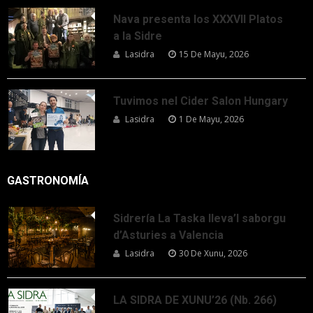
Nava presenta los XXXVII Platos
a la Sidre
Lasidra
15 De Mayu, 2026
Tuvimos nel Cider Salon Hungary
Lasidra
1 De Mayu, 2026
GASTRONOMÍA
Sidrería La Taska lleva’l saborgu
d’Asturies a Valencia
Lasidra
30 De Xunu, 2026
LA SIDRA DE XUNU’26 (Nb. 266)