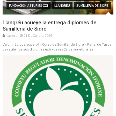
FUNDACIÓN ASTURIES XXI
LLANGRÉU
SUMILLERÍA DE SIDRE
Llangréu acueye la entrega diplomes de
Sumillería de Sidre
Lasidra
21 De Xunetu, 2026
L’alumnáu que superó’l II Cursu de Sumiller de Sidre – Panel de Tastia
va recibir los sos diplomes esti xueves 23 de xunetu, a les