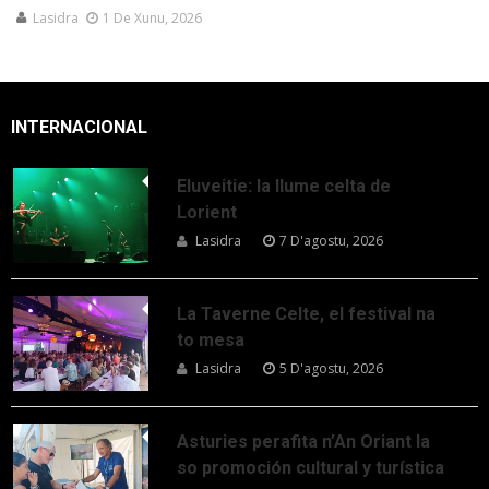
Lasidra
1 De Xunu, 2026
INTERNACIONAL
Eluveitie: la llume celta de
Lorient
Lasidra
7 D'agostu, 2026
La Taverne Celte, el festival na
to mesa
Lasidra
5 D'agostu, 2026
Asturies perafita n’An Oriant la
so promoción cultural y turística