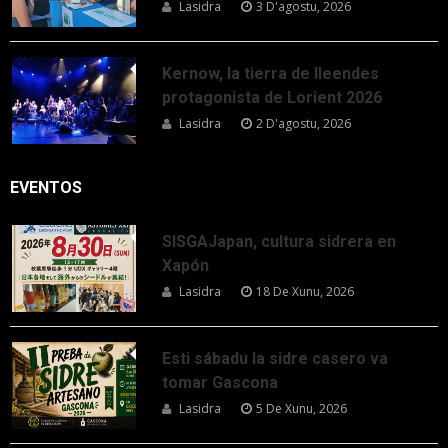
Lasidra
3 D'agostu, 2026
Kernow, la tierra de lleendes
protagonista de Lorient 2026
Lasidra
2 D'agostu, 2026
EVENTOS
SISGAJapan, cultura sidrera en
Xapón
Lasidra
18 De Xunu, 2026
Esti sábadu la sidre casero va
tomar Gascona
Lasidra
5 De Xunu, 2026