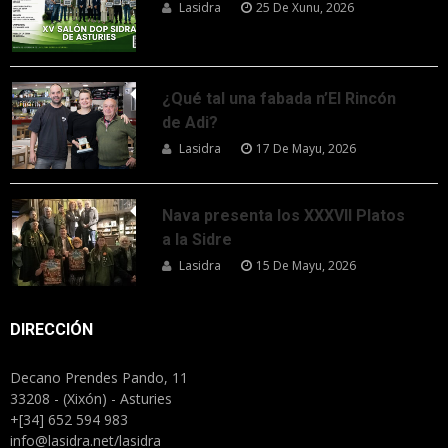
Lasidra
25 De Xunu, 2026
¿Qué tal una fabada n’El Rincón
de Adi?
Lasidra
17 De Mayu, 2026
Nava presenta los XXXVII Platos
a la Sidre
Lasidra
15 De Mayu, 2026
DIRECCIÓN
Decano Prendes Pando, 11
33208 - (Xixón) - Asturies
+[34] 652 594 983
info@lasidra.net/lasidra