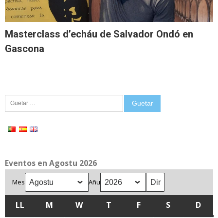
Masterclass d’echáu de Salvador Ondó en
Gascona
Guetar:
Eventos en Agostu 2026
Mes
Añu
LL
LLUNES
M
MARTES
W
MIÉRCOLES
T
XUEVES
F
VIENRES
S
SÁBADU
D
DOM