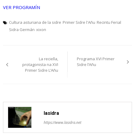
VER PROGRAMÍN
Cultura asturiana de la sidre
Primer Sidre l'Añu
Recintu Ferial
Sidra Germán
xixon
Navegación
La reciella,
Programa XVI Primer
pelos
protagonista na XVI
Sidre l’Añu
Primer Sidre L’Añu
artículos
lasidra
https://www.lasidra.net