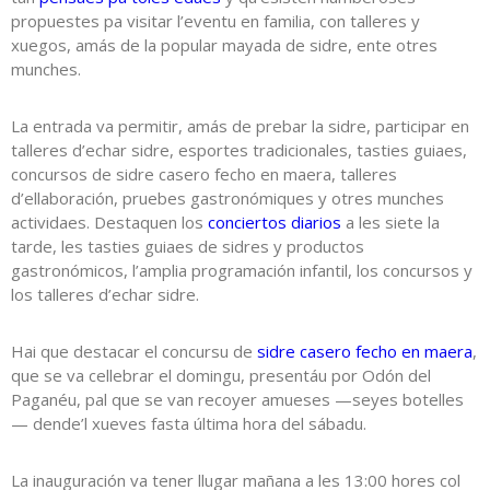
propuestes pa visitar l’eventu en familia, con talleres y
xuegos, amás de la popular mayada de sidre, ente otres
munches.
La entrada va permitir, amás de prebar la sidre, participar en
talleres d’echar sidre, esportes tradicionales, tasties guiaes,
concursos de sidre casero fecho en maera, talleres
d’ellaboración, pruebes gastronómiques y otres munches
actividaes. Destaquen los
conciertos diarios
a les siete la
tarde, les tasties guiaes de sidres y productos
gastronómicos, l’amplia programación infantil, los concursos y
los talleres d’echar sidre.
Hai que destacar el concursu de
sidre casero fecho en maera
,
que se va cellebrar el domingu, presentáu por Odón del
Paganéu, pal que se van recoyer amueses —seyes botelles
— dende’l xueves fasta última hora del sábadu.
La inauguración va tener llugar mañana a les 13:00 hores col