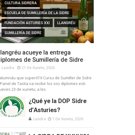
CULTURA SIDRERA
ESCUELA DE SUMILLERÍA DE LA SIDRE
FUNDACIÓN ASTURIES XXI
LLANGRÉU
SUMILLERÍA DE SIDRE
langréu acueye la entrega
iplomes de Sumillería de Sidre
Lasidra
21 De Xunetu, 2026
’alumnáu que superó’l II Cursu de Sumiller de Sidre
 Panel de Tastia va recibir los sos diplomes esti
ueves 23 de xunetu, a les
¿Qué ye la DOP Sidre
d’Asturies?
Lasidra
1 De Xunetu, 2026