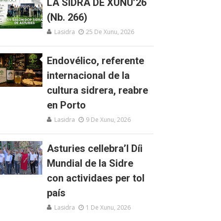
LA SIDRA DE XUNU’26
(Nb. 266)
Lasidra
25 De Xunu, 2026
Endovélico, referente
internacional de la
cultura sidrera, reabre
en Porto
Lasidra
9 De Xunu, 2026
Asturies cellebra’l Díi
Mundial de la Sidre
con actividaes per tol
país
Lasidra
1 De Xunu, 2026