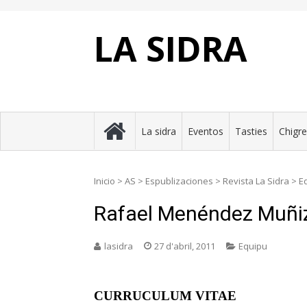
Skip
to
content
LA SIDRA
La sidra
Eventos
Tasties
Chigr
Inicio
>
AS
>
Espublizaciones
>
Revista La Sidra
>
E
Rafael Menéndez Muñi
lasidra
27 d'abril, 2011
Equipu
CURRUCULUM VITAE