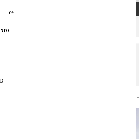
de
ENTO
 B