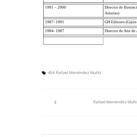
1991 – 2006
Director de Ilustr
Asturias)
1987- 1991
GH Editores (Gijón
1984- 1987
Director de Arte de
454
Rafael Menéndez Muñiz
Navegación
Rafael Menéndez Muñi
pelos
artículos