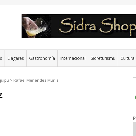
es
Llagares
Gastronomía
Internacional
Sidreturismu
Cultura 
G
quipu
>
Rafael Menéndez Muñiz
z
E