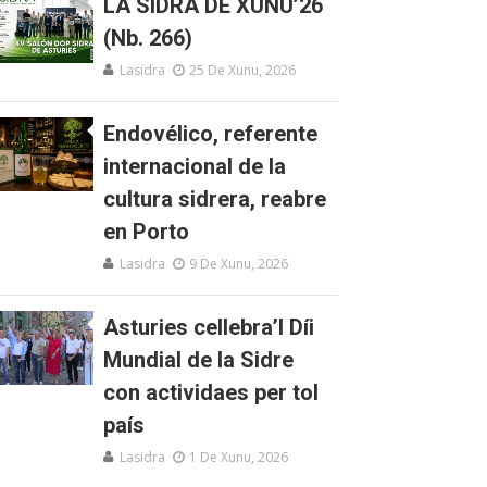
LA SIDRA DE XUNU’26
(Nb. 266)
Lasidra
25 De Xunu, 2026
Endovélico, referente
internacional de la
cultura sidrera, reabre
en Porto
Lasidra
9 De Xunu, 2026
Asturies cellebra’l Díi
Mundial de la Sidre
con actividaes per tol
país
Lasidra
1 De Xunu, 2026