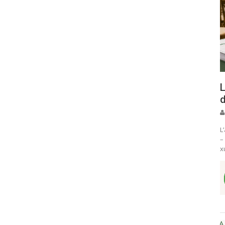
L
d
L
–
x