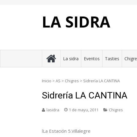
Skip
to
content
LA SIDRA
La sidra
Eventos
Tasties
Chigr
Inicio
>
AS
>
Chigres
>
Sidrería LA CANTINA
Sidrería LA CANTINA
lasidra
1 de mayu, 2011
Chigres
lLa Estación 5.Villalegre