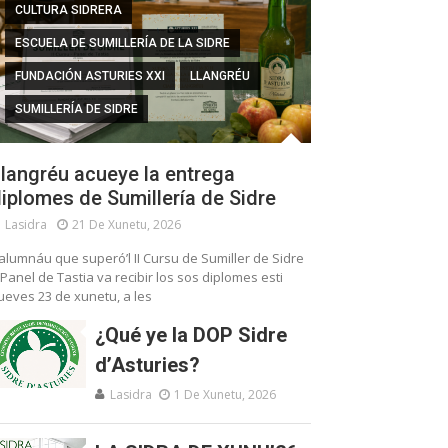
CULTURA SIDRERA
ESCUELA DE SUMILLERÍA DE LA SIDRE
FUNDACIÓN ASTURIES XXI
LLANGRÉU
SUMILLERÍA DE SIDRE
langréu acueye la entrega
iplomes de Sumillería de Sidre
Lasidra
21 De Xunetu, 2026
’alumnáu que superó’l II Cursu de Sumiller de Sidre
 Panel de Tastia va recibir los sos diplomes esti
ueves 23 de xunetu, a les
¿Qué ye la DOP Sidre
d’Asturies?
Lasidra
1 De Xunetu, 2026