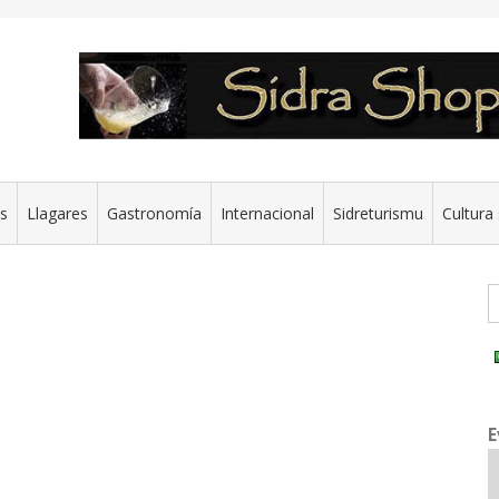
es
Llagares
Gastronomía
Internacional
Sidreturismu
Cultura 
G
E