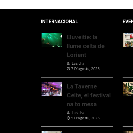
INTERNACIONAL
EVE
Eluveitie: la
llume celta de
Lorient
Lasidra
7 D'agostu, 2026
La Taverne
Celte, el festival
na to mesa
Lasidra
5 D'agostu, 2026