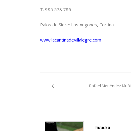
T. 985 578 786
Palos de Sidre: Los Angones, Cortina
www.lacantinadevillalegre.com
Navegación
Rafael Menéndez Muñi
pelos
artículos
lasidra