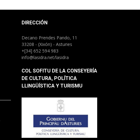
DIRECCIÓN
Decano Prendes Pando, 11
33208 - (Xixón) - Asturies
+[34] 652 594 983
info@lasidra.net/lasidra
COL SOFITU DE LA CONSEYERÍA
DE CULTURA, POLÍTICA
LLINGÜÍSTICA Y TURISMU
.