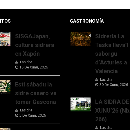
NTOS
GASTRONOMÍA
SISGAJapan,
Sidrería La
cultura sidrera
Taska lleva’l
en Xapón
saborgu
d’Asturies a
Lasidra
18 De Xunu, 2026
Valencia
Lasidra
Esti sábadu la
30 De Xunu, 2026
sidre casero va
tomar Gascona
LA SIDRA DE
XUNU’26 (Nb
Lasidra
5 De Xunu, 2026
266)
Lasidra