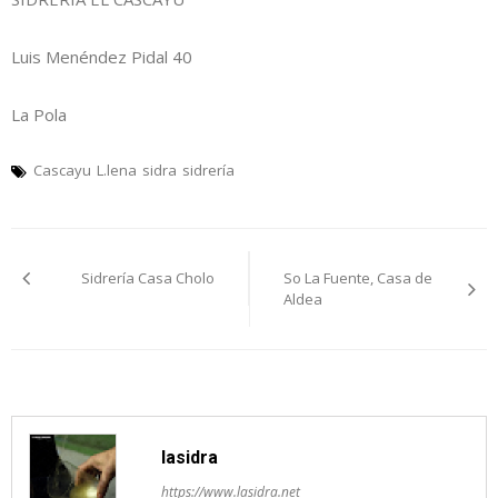
Luis Menéndez Pidal 40
La Pola
Cascayu
L.lena
sidra
sidrería
Navegación
Sidrería Casa Cholo
So La Fuente, Casa de
pelos
Aldea
artículos
lasidra
https://www.lasidra.net