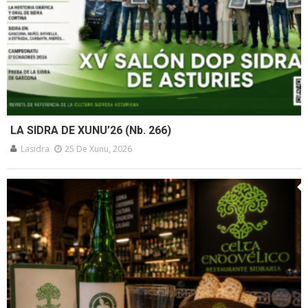
LA SIDRA DE XUNU’26 (Nb. 266)
Lasidra
25 De Xunu, 2026