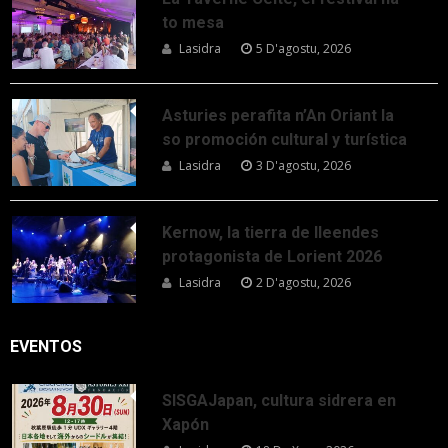
to mesa
Lasidra
5 D'agostu, 2026
Asturies perafita n’An Oriant la
so promoción cultural y turística
Lasidra
3 D'agostu, 2026
Kernow, la tierra de lleendes
protagonista de Lorient 2026
Lasidra
2 D'agostu, 2026
EVENTOS
SISGAJapan, cultura sidrera en
Xapón