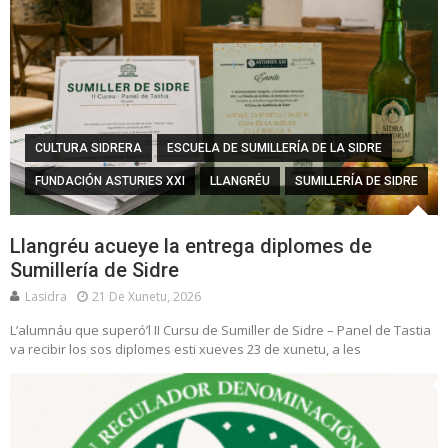
CULTURA SIDRERA
ESCUELA DE SUMILLERÍA DE LA SIDRE
FUNDACIÓN ASTURIES XXI
LLANGRÉU
SUMILLERÍA DE SIDRE
Llangréu acueye la entrega diplomes de
Sumillería de Sidre
Lasidra
21 De Xunetu, 2026
L’alumnáu que superó’l II Cursu de Sumiller de Sidre – Panel de Tastia
va recibir los sos diplomes esti xueves 23 de xunetu, a les