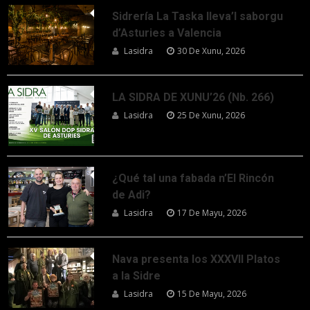
Sidrería La Taska lleva’l saborgu
d’Asturies a Valencia
Lasidra
30 De Xunu, 2026
LA SIDRA DE XUNU’26 (Nb. 266)
Lasidra
25 De Xunu, 2026
¿Qué tal una fabada n’El Rincón
de Adi?
Lasidra
17 De Mayu, 2026
Nava presenta los XXXVII Platos
a la Sidre
Lasidra
15 De Mayu, 2026