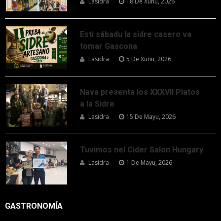
Lasidra
18 De Xunu, 2026
Esti sábadu la sidre casero va
tomar Gascona
Lasidra
5 De Xunu, 2026
Nava presenta los XXXVII Platos
a la Sidre
Lasidra
15 De Mayu, 2026
Tuvimos nel Cider Salon Hungary
Lasidra
1 De Mayu, 2026
GASTRONOMÍA