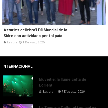
Asturies cellebra’l Díi Mundial de la
Sidre con actividaes per tol país
Lasidra
1 De Xunu, 2026
INTERNACIONAL
Eluveitie: la llume celta de
Lorient
Lasidra
7 D'agostu, 2026
La Taverne Celte, el festival na