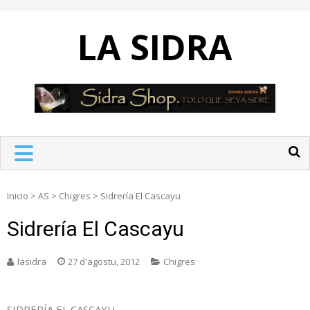
Skip
to
LA SIDRA
content
Inicio
>
AS
>
Chigres
>
Sidrería El Cascayu
Sidrería El Cascayu
lasidra
27 d'agostu, 2012
Chigres
SIDRERÍA EL CASCAYU