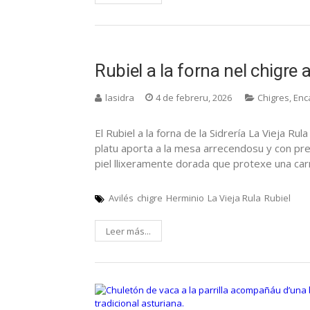
Rubiel a la forna nel chigre 
lasidra
4 de febreru, 2026
Chigres
,
Enc
El Rubiel a la forna de la Sidrería La Vieja Ru
platu aporta a la mesa arrecendosu y con pres
piel llixeramente dorada que protexe una ca
Avilés
chigre
Herminio
La Vieja Rula
Rubiel
Leer más...