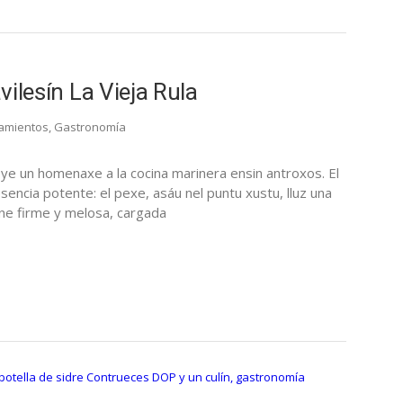
avilesín La Vieja Rula
amientos
,
Gastronomía
la ye un homenaxe a la cocina marinera ensin antroxos. El
encia potente: el pexe, asáu nel puntu xustu, lluz una
rne firme y melosa, cargada