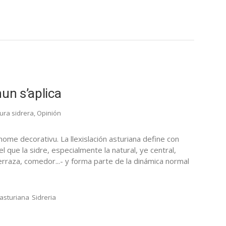
un s’aplica
tura sidrera
,
Opinión
 nome decorativu. La llexislación asturiana define con
l que la sidre, especialmente la natural, ye central,
erraza, comedor...- y forma parte de la dinámica normal
 asturiana
Sidreria