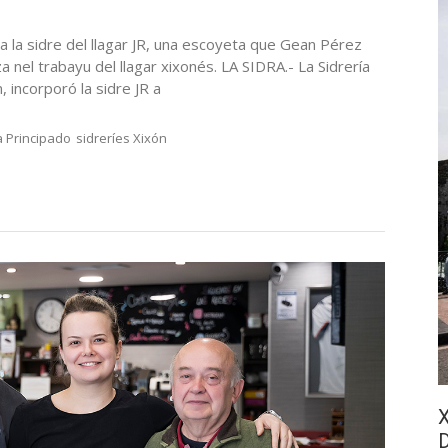
arta la sidre del llagar JR, una escoyeta que Gean Pérez
za nel trabayu del llagar xixonés. LA SIDRA.- La Sidrería
, incorporó la sidre JR a
a Principado
sidreríes Xixón