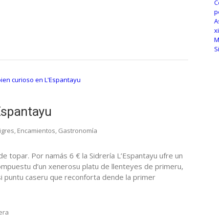
Espantayu
igres
,
Encamientos
,
Gastronomía
de topar. Por namás 6 € la Sidrería L’Espantayu ufre un
compuestu d’un xenerosu platu de llenteyes de primeru,
i puntu caseru que reconforta dende la primer
era