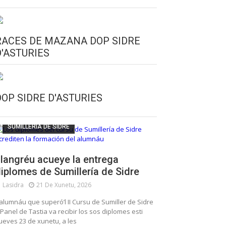
RACES DE MAZANA DOP SIDRE
D'ASTURIES
CULTURA SIDRERA
ESCUELA DE SUMILLERÍA DE LA SIDRE
DOP SIDRE D'ASTURIES
FUNDACIÓN ASTURIES XXI
LLANGRÉU
SUMILLERÍA DE SIDRE
langréu acueye la entrega
iplomes de Sumillería de Sidre
Lasidra
21 De Xunetu, 2026
’alumnáu que superó’l II Cursu de Sumiller de Sidre
 Panel de Tastia va recibir los sos diplomes esti
ueves 23 de xunetu, a les