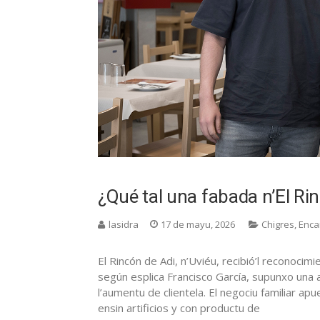
¿Qué tal una fabada n’El Ri
lasidra
17 de mayu, 2026
Chigres
,
Enca
El Rincón de Adi, n’Uviéu, recibió’l reconocim
según esplica Francisco García, supunxo una a
l’aumentu de clientela. El negociu familiar apu
ensin artificios y con productu de