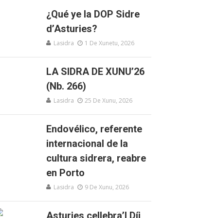
¿Qué ye la DOP Sidre
d’Asturies?
Lasidra
1 De Xunetu, 2026
LA SIDRA DE XUNU’26
(Nb. 266)
Lasidra
25 De Xunu, 2026
Endovélico, referente
internacional de la
cultura sidrera, reabre
en Porto
Lasidra
9 De Xunu, 2026
Asturies cellebra’l Díi