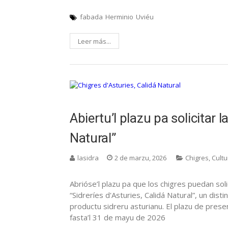
fabada
Herminio
Uviéu
Leer más...
Abiertu’l plazu pa solicitar l
Natural”
lasidra
2 de marzu, 2026
Chigres
,
Cultu
Abrióse’l plazu pa que los chigres puedan soli
“Sidreríes d'Asturies, Calidá Natural”, un dist
productu sidreru asturianu. El plazu de prese
fasta’l 31 de mayu de 2026