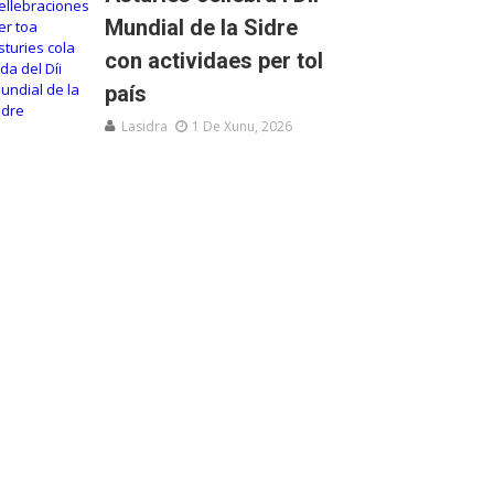
Mundial de la Sidre
con actividaes per tol
país
Lasidra
1 De Xunu, 2026