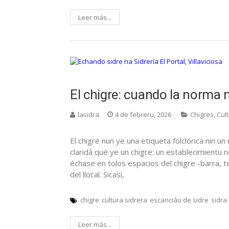
Leer más...
El chigre: cuando la norma n
lasidra
4 de febreru, 2026
Chigres
,
Cul
El chigre nun ye una etiqueta folclórica nin un
claridá qué ye un chigre: un establecimientu ne
échase en tolos espacios del chigre -barra, t
del llocal. Sicasí,
chigre
cultura sidrera
escanciáu de sidre
sidra
Leer más...