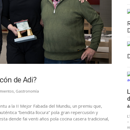
ncón de Adi?
L
mientos
,
Gastronomía
d
ientu a la II Mejor Fabada del Mundiu, un premiu que,
uténtica “bendita llocura” pola gran repercusión y
L
esta dende fai venti años pola cocina casera tradicional,
–
x