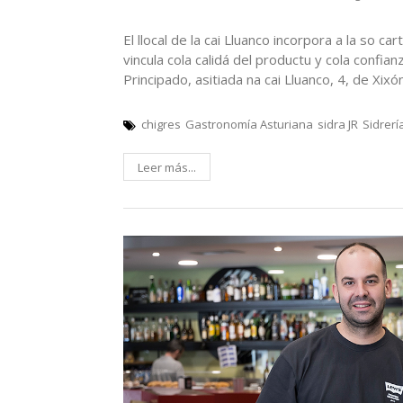
El llocal de la cai Lluanco incorpora a la so c
vincula cola calidá del productu y cola confian
Principado, asitiada na cai Lluanco, 4, de Xixón
chigres
Gastronomía Asturiana
sidra JR
Sidrerí
Leer más...