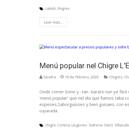
calidá
chigres
Leer más...
Menú popular nel Chigre L’
lasidra
19 de febreru, 2026
Chigres
,
Ch
Onde comer bono y -tan- barato nun ye fácil 
‘menú popular’ que nel día que fuimos taba 
espeses,Saborguioses y bien guisaes, con es
cuyarada.
chigre
Cortina
Llugones
Sidreria
Siero
Villacub