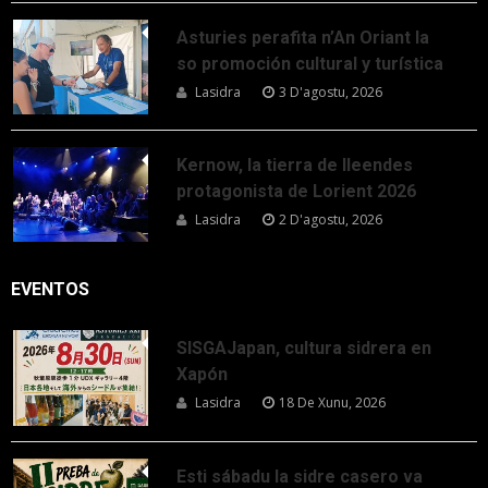
Asturies perafita n’An Oriant la
so promoción cultural y turística
Lasidra
3 D'agostu, 2026
Kernow, la tierra de lleendes
protagonista de Lorient 2026
Lasidra
2 D'agostu, 2026
EVENTOS
SISGAJapan, cultura sidrera en
Xapón
Lasidra
18 De Xunu, 2026
Esti sábadu la sidre casero va