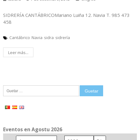
SIDRERÍA CANTÁBRICOMariano Luiña 12. Navia T. 985 473
458
Cantábrico
Navia
sidra
sidrería
Leer más...
Guetar:
Eventos en Agostu 2026