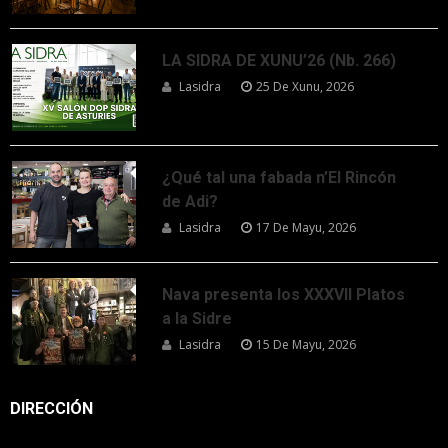
LA SIDRA DE XUNU’26 (Nb. 266)
Lasidra
25 De Xunu, 2026
¿Qué tal una fabada n’El Rincón
de Adi?
Lasidra
17 De Mayu, 2026
Nava presenta los XXXVII Platos
a la Sidre
Lasidra
15 De Mayu, 2026
DIRECCIÓN