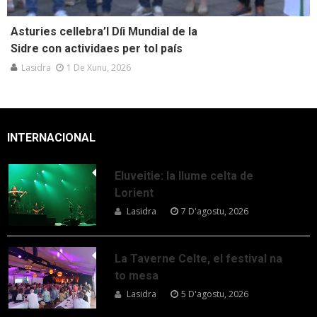
Asturies cellebra’l Díi Mundial de la
Sidre con actividaes per tol país
Lasidra
1 De Xunu, 2026
INTERNACIONAL
Eluveitie: la llume celta de
Lorient
Lasidra
7 D'agostu, 2026
La Taverne Celte, el festival na
to mesa
Lasidra
5 D'agostu, 2026