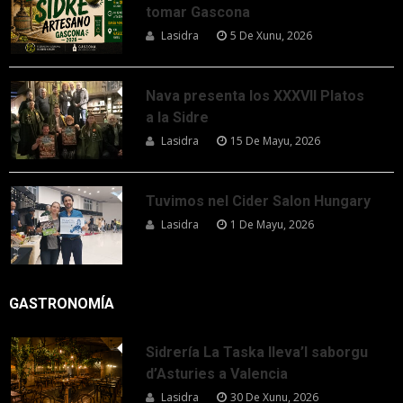
tomar Gascona
Lasidra
5 De Xunu, 2026
Nava presenta los XXXVII Platos
a la Sidre
Lasidra
15 De Mayu, 2026
Tuvimos nel Cider Salon Hungary
Lasidra
1 De Mayu, 2026
GASTRONOMÍA
Sidrería La Taska lleva’l saborgu
d’Asturies a Valencia
Lasidra
30 De Xunu, 2026