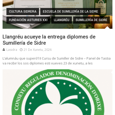
CULTURA SIDRERA
ESCUELA DE SUMILLERÍA DE LA SIDRE
FUNDACIÓN ASTURIES XXI
LLANGRÉU
SUMILLERÍA DE SIDRE
Llangréu acueye la entrega diplomes de
Sumillería de Sidre
Lasidra
21 De Xunetu, 2026
L’alumnáu que superó’l II Cursu de Sumiller de Sidre – Panel de Tastia
va recibir los sos diplomes esti xueves 23 de xunetu, a les