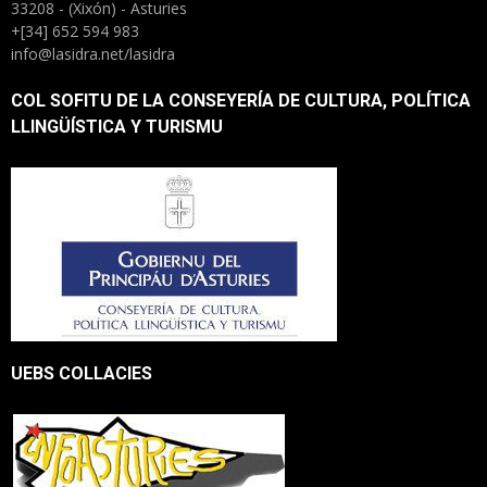
33208 - (Xixón) - Asturies
+[34] 652 594 983
info@lasidra.net/lasidra
COL SOFITU DE LA CONSEYERÍA DE CULTURA, POLÍTICA
LLINGÜÍSTICA Y TURISMU
UEBS COLLACIES