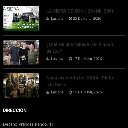
LA SIDRA DE XUNU’26 (Nb. 266)
Lasidra
25 De Xunu, 2026
¿Qué tal una fabada n’El Rincón
de Adi?
Lasidra
17 De Mayu, 2026
Nava presenta los XXXVII Platos
a la Sidre
Lasidra
15 De Mayu, 2026
DIRECCIÓN
Decano Prendes Pando, 11