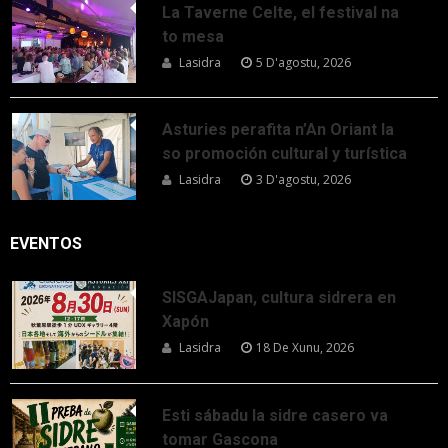
La Taverne Celte, el festival na
to mesa
Lasidra
5 D'agostu, 2026
Asturies perafita n’An Oriant la
so promoción cultural y turística
Lasidra
3 D'agostu, 2026
EVENTOS
SISGAJapan, cultura sidrera en
Xapón
Lasidra
18 De Xunu, 2026
Esti sábadu la sidre casero va
tomar Gascona