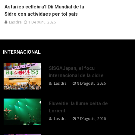
Asturies cellebra’l Díi Mundial de la
Sidre con actividaes per tol país
Lasidra
1 De Xunu, 2026
INTERNACIONAL
SISGAJapan, el focu
internacional de la sidre
Lasidra
8 D'agostu, 2026
Eluveitie: la llume celta de
Lorient
Lasidra
7 D'agostu, 2026