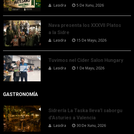
Lasidra
5 De Xunu, 2026
Nava presenta los XXXVII Platos
a la Sidre
Lasidra
15 De Mayu, 2026
Tuvimos nel Cider Salon Hungary
Lasidra
1 De Mayu, 2026
GASTRONOMÍA
Sidrería La Taska lleva’l saborgu
d’Asturies a Valencia
Lasidra
30 De Xunu, 2026