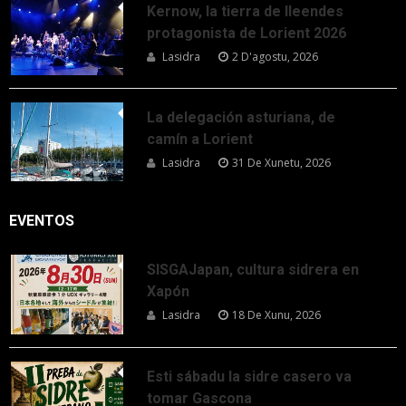
Kernow, la tierra de lleendes
protagonista de Lorient 2026
Lasidra
2 D'agostu, 2026
La delegación asturiana, de
camín a Lorient
Lasidra
31 De Xunetu, 2026
EVENTOS
SISGAJapan, cultura sidrera en
Xapón
Lasidra
18 De Xunu, 2026
Esti sábadu la sidre casero va
tomar Gascona