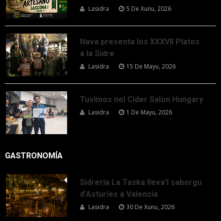
Lasidra
5 De Xunu, 2026
Nava presenta los XXXVII Platos
a la Sidre
Lasidra
15 De Mayu, 2026
Tuvimos nel Cider Salon Hungary
Lasidra
1 De Mayu, 2026
GASTRONOMÍA
Sidrería La Taska lleva’l saborgu
d’Asturies a Valencia
Lasidra
30 De Xunu, 2026