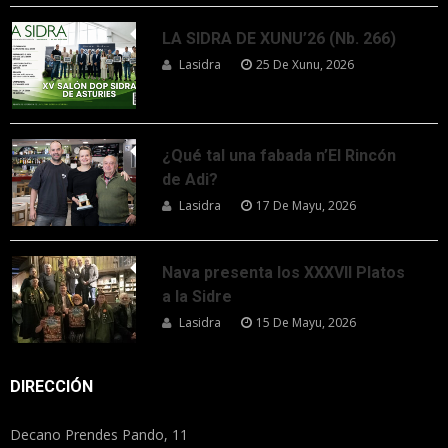
LA SIDRA DE XUNU’26 (Nb. 266)
Lasidra
25 De Xunu, 2026
¿Qué tal una fabada n’El Rincón
de Adi?
Lasidra
17 De Mayu, 2026
Nava presenta los XXXVII Platos
a la Sidre
Lasidra
15 De Mayu, 2026
DIRECCIÓN
Decano Prendes Pando, 11