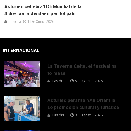
Asturies cellebra’l Díi Mundial de la
Sidre con actividaes per tol país
Lasidra
1 De Xunu, 2026
INTERNACIONAL
La Taverne Celte, el festival na
to mesa
Lasidra
5 D'agostu, 2026
Asturies perafita n’An Oriant la
so promoción cultural y turística
Lasidra
3 D'agostu, 2026