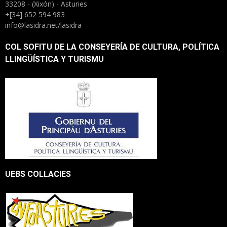
33208 - (Xixón) - Asturies
+[34] 652 594 983
info@lasidra.net/lasidra
COL SOFITU DE LA CONSEYERÍA DE CULTURA, POLÍTICA
LLINGÜÍSTICA Y TURISMU
UEBS COLLACIES