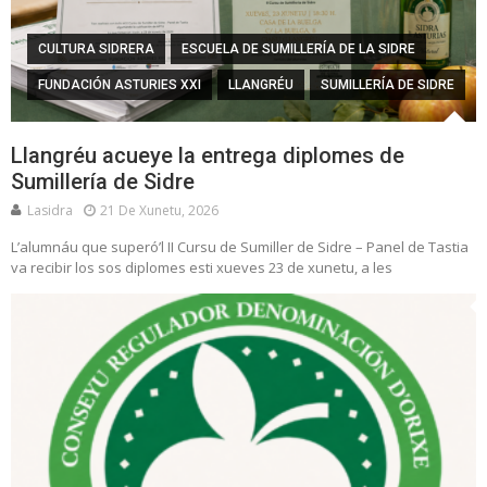
CULTURA SIDRERA
ESCUELA DE SUMILLERÍA DE LA SIDRE
FUNDACIÓN ASTURIES XXI
LLANGRÉU
SUMILLERÍA DE SIDRE
Llangréu acueye la entrega diplomes de
Sumillería de Sidre
Lasidra
21 De Xunetu, 2026
L’alumnáu que superó’l II Cursu de Sumiller de Sidre – Panel de Tastia
va recibir los sos diplomes esti xueves 23 de xunetu, a les