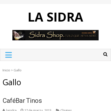
Skip
to
LA SIDRA
content
Inicio
>
Gallo
Gallo
CaféBar Tinos
lasidra
17 de marzu, 2013
Chigres