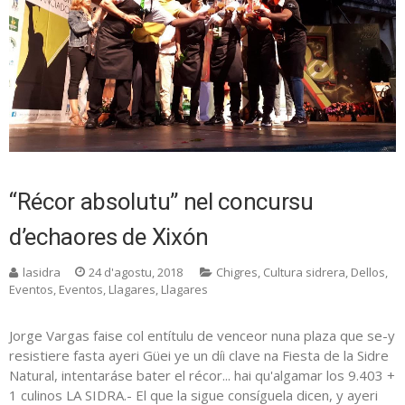
“Récor absolutu” nel concursu
d’echaores de Xixón
lasidra
24 d'agostu, 2018
Chigres
,
Cultura sidrera
,
Dellos
,
Eventos
,
Eventos
,
Llagares
,
Llagares
Jorge Vargas faise col entítulu de venceor nuna plaza que se-y
resistiere fasta ayeri Güei ye un díi clave na Fiesta de la Sidre
Natural, intentaráse bater el récor... hai qu'algamar los 9.403 +
1 culinos LA SIDRA.- El que la sigue consíguela dicen, y ayeri