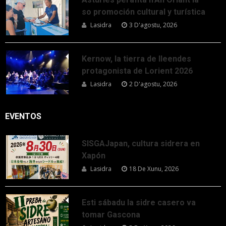
so promoción cultural y turística
Lasidra
3 D'agostu, 2026
Kernow, la tierra de lleendes
protagonista de Lorient 2026
Lasidra
2 D'agostu, 2026
EVENTOS
SISGAJapan, cultura sidrera en
Xapón
Lasidra
18 De Xunu, 2026
Esti sábadu la sidre casero va
tomar Gascona