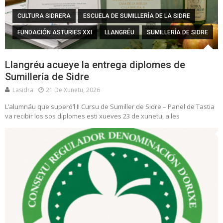
CULTURA SIDRERA
ESCUELA DE SUMILLERÍA DE LA SIDRE
FUNDACIÓN ASTURIES XXI
LLANGRÉU
SUMILLERÍA DE SIDRE
Llangréu acueye la entrega diplomes de
Sumillería de Sidre
Lasidra
21 De Xunetu, 2026
L’alumnáu que superó’l II Cursu de Sumiller de Sidre – Panel de Tastia
va recibir los sos diplomes esti xueves 23 de xunetu, a les