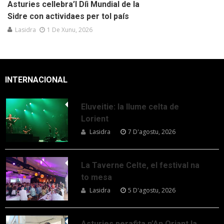
Asturies cellebra’l Díi Mundial de la
Sidre con actividaes per tol país
Lasidra
1 De Xunu, 2026
INTERNACIONAL
Eluveitie: la llume celta de
Lorient
Lasidra
7 D'agostu, 2026
La Taverne Celte, el festival na
to mesa
Lasidra
5 D'agostu, 2026
Asturies perafita n’An Oriant la