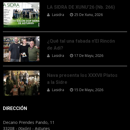
LA SIDRA DE XUNU’26 (Nb. 266)
Lasidra
25 De Xunu, 2026
¿Qué tal una fabada n’El Rincón
de Adi?
Lasidra
17 De Mayu, 2026
Nava presenta los XXXVII Platos
a la Sidre
Lasidra
15 De Mayu, 2026
DIRECCIÓN
Decano Prendes Pando, 11
33208 - (Xixón) - Asturies