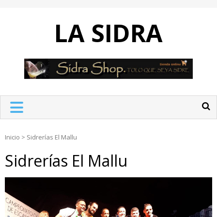
Skip
to
LA SIDRA
content
Inicio
>
Sidrerías El Mallu
Sidrerías El Mallu