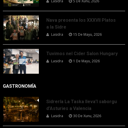
Lasidra
5 De Xunu, 2026
Nava presenta los XXXVII Platos
a la Sidre
Lasidra
15 De Mayu, 2026
Tuvimos nel Cider Salon Hungary
Lasidra
1 De Mayu, 2026
GASTRONOMÍA
Sidrería La Taska lleva’l saborgu
d’Asturies a Valencia
Lasidra
30 De Xunu, 2026