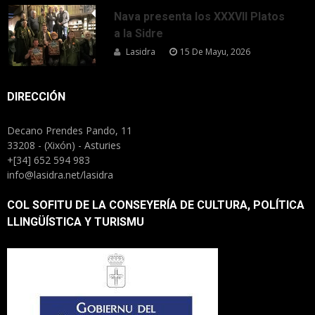
Nava presenta los XXXVII Platos
a la Sidre
Lasidra
15 De Mayu, 2026
DIRECCIÓN
Decano Prendes Pando, 11
33208 - (Xixón) - Asturies
+[34] 652 594 983
info@lasidra.net/lasidra
COL SOFITU DE LA CONSEYERÍA DE CULTURA, POLÍTICA
LLINGÜÍSTICA Y TURISMU