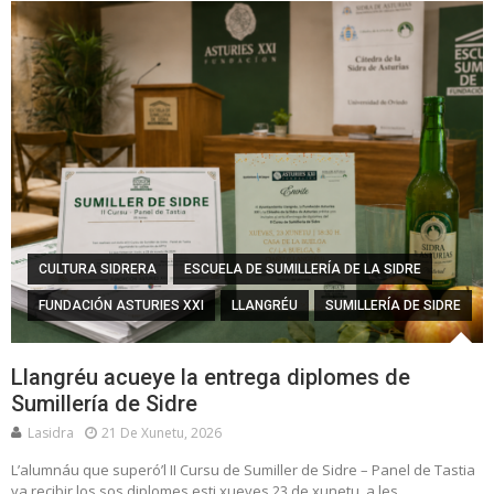
CULTURA SIDRERA
ESCUELA DE SUMILLERÍA DE LA SIDRE
FUNDACIÓN ASTURIES XXI
LLANGRÉU
SUMILLERÍA DE SIDRE
Llangréu acueye la entrega diplomes de
Sumillería de Sidre
Lasidra
21 De Xunetu, 2026
L’alumnáu que superó’l II Cursu de Sumiller de Sidre – Panel de Tastia
va recibir los sos diplomes esti xueves 23 de xunetu, a les