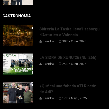
GASTRONOMÍA
Sidrería La Taska lleva’l saborgu
d’Asturies a Valencia
Lasidra
30 De Xunu, 2026
LA SIDRA DE XUNU’26 (Nb. 266)
Lasidra
25 De Xunu, 2026
¿Qué tal una fabada n’El Rincón
de Adi?
Lasidra
17 De Mayu, 2026