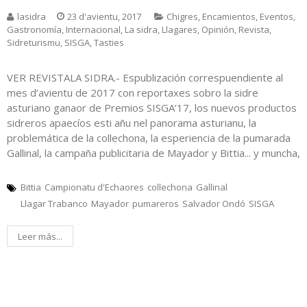
lasidra
23 d'avientu, 2017
Chigres
,
Encamientos
,
Eventos
,
Gastronomía
,
Internacional
,
La sidra
,
Llagares
,
Opinión
,
Revista
,
Sidreturismu
,
SISGA
,
Tasties
VER REVISTALA SIDRA.- Espublización correspuendiente al
mes d’avientu de 2017 con reportaxes sobro la sidre
asturiano ganaor de Premios SISGA’17, los nuevos productos
sidreros apaecíos esti añu nel panorama asturianu, la
problemática de la collechona, la esperiencia de la pumarada
Gallinal, la campaña publicitaria de Mayador y Bittia... y muncha,
Bittia
Campionatu d'Echaores
collechona
Gallinal
Llagar Trabanco
Mayador
pumareros
Salvador Ondó
SISGA
Leer más...