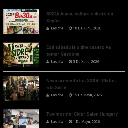
SISGAJapan, cultura sidrera en
Xapón
Lasidra
18 De Xunu, 2026
Esti sábadu la sidre casero va
tomar Gascona
Lasidra
5 De Xunu, 2026
Nava presenta los XXXVII Platos
a la Sidre
Lasidra
15 De Mayu, 2026
Tuvimos nel Cider Salon Hungary
Lasidra
1 De Mayu, 2026