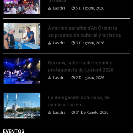
to mesa
Lasidra
5 D'agostu, 2026
Asturies perafita n’An Oriant la
so promoción cultural y turística
Lasidra
3 D'agostu, 2026
Kernow, la tierra de lleendes
protagonista de Lorient 2026
Lasidra
2 D'agostu, 2026
La delegación asturiana, de
camín a Lorient
Lasidra
31 De Xunetu, 2026
EVENTOS