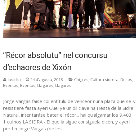
“Récor absolutu” nel concursu
d’echaores de Xixón
lasidra
24 d'agostu, 2018
Chigres
,
Cultura sidrera
,
Dellos
,
Eventos
,
Eventos
,
Llagares
,
Llagares
Jorge Vargas faise col entítulu de venceor nuna plaza que se-y
resistiere fasta ayeri Güei ye un díi clave na Fiesta de la Sidre
Natural, intentaráse bater el récor... hai qu'algamar los 9.403 +
1 culinos LA SIDRA.- El que la sigue consíguela dicen, y ayeri
por fin Jorge Vargas (de les