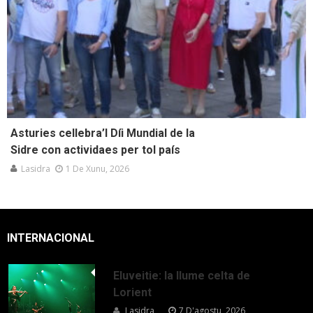
Asturies cellebra’l Díi Mundial de la
Sidre con actividaes per tol país
Lasidra
1 De Xunu, 2026
INTERNACIONAL
Eluveitie: la llume celta de
Lorient
Lasidra
7 D'agostu, 2026