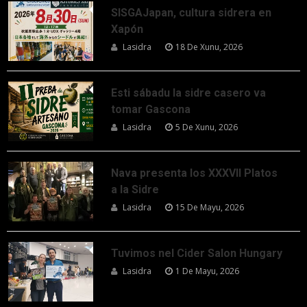
SISGAJapan, cultura sidrera en
Xapón
Lasidra
18 De Xunu, 2026
Esti sábadu la sidre casero va
tomar Gascona
Lasidra
5 De Xunu, 2026
Nava presenta los XXXVII Platos
a la Sidre
Lasidra
15 De Mayu, 2026
Tuvimos nel Cider Salon Hungary
Lasidra
1 De Mayu, 2026