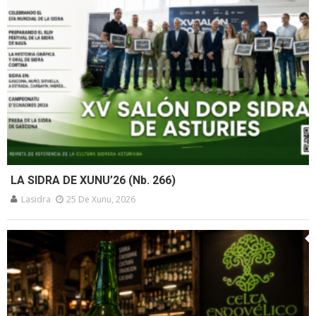
LA SIDRA DE XUNU’26 (Nb. 266)
Lasidra
25 De Xunu, 2026