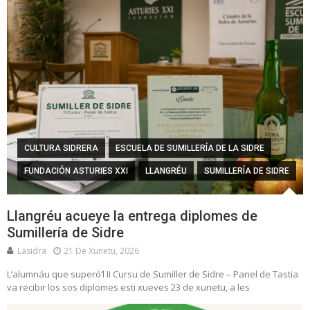
CULTURA SIDRERA
ESCUELA DE SUMILLERÍA DE LA SIDRE
FUNDACIÓN ASTURIES XXI
LLANGRÉU
SUMILLERÍA DE SIDRE
Llangréu acueye la entrega diplomes de
Sumillería de Sidre
Lasidra
21 De Xunetu, 2026
L’alumnáu que superó’l II Cursu de Sumiller de Sidre – Panel de Tastia
va recibir los sos diplomes esti xueves 23 de xunetu, a les