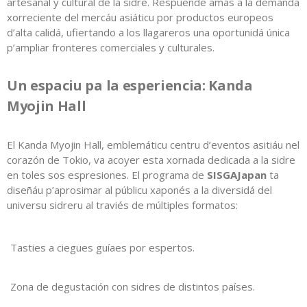
artesanal y cultural de la sidre. Respuende amás a la demanda
xorreciente del mercáu asiáticu por productos europeos
d’alta calidá, ufiertando a los llagareros una oportunidá única
p’ampliar fronteres comerciales y culturales.
Un espaciu pa la esperiencia: Kanda
Myojin Hall
El Kanda Myojin Hall, emblemáticu centru d’eventos asitiáu nel
corazón de Tokio, va acoyer esta xornada dedicada a la sidre
en toles sos espresiones. El programa de
SISGAJapan
ta
diseñáu p’aprosimar al públicu xaponés a la diversidá del
universu sidreru al traviés de múltiples formatos:
Tasties a ciegues guíaes por espertos.
Zona de degustación con sidres de distintos países.