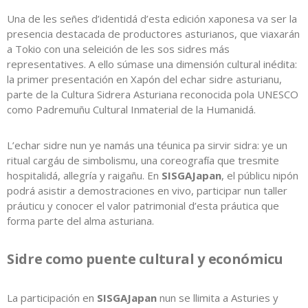
Una de les señes d’identidá d’esta edición xaponesa va ser la
presencia destacada de productores asturianos, que viaxarán
a Tokio con una seleición de les sos sidres más
representatives. A ello súmase una dimensión cultural inédita:
la primer presentación en Xapón del echar sidre asturianu,
parte de la Cultura Sidrera Asturiana reconocida pola UNESCO
como Padremuñu Cultural Inmaterial de la Humanidá.
L’echar sidre nun ye namás una téunica pa sirvir sidra: ye un
ritual cargáu de simbolismu, una coreografía que tresmite
hospitalidá, allegría y raigañu. En
SISGAJapan
, el públicu nipón
podrá asistir a demostraciones en vivo, participar nun taller
práuticu y conocer el valor patrimonial d’esta práutica que
forma parte del alma asturiana.
Sidre como puente cultural y económicu
La participación en
SISGAJapan
nun se llimita a Asturies y