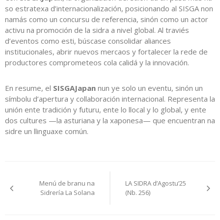
so estratexa d’internacionalización, posicionando al SISGA non
namás como un concursu de referencia, sinón como un actor
activu na promoción de la sidra a nivel global. Al traviés
d’eventos como esti, búscase consolidar aliances
institucionales, abrir nuevos mercaos y fortalecer la rede de
productores comprometeos cola calidá y la innovación.
En resume, el
SISGAJapan
nun ye solo un eventu, sinón un
símbolu d’apertura y collaboración internacional. Representa la
unión ente tradición y futuru, ente lo llocal y lo global, y ente
dos cultures —la asturiana y la xaponesa— que encuentran na
sidre un llinguaxe común.
Navegación
Menú de branu na
LA SIDRA d’Agostu’25
pelos
Sidrería La Solana
(Nb. 256)
artículos