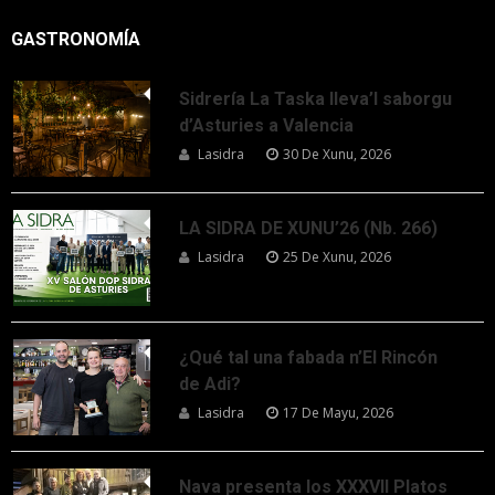
GASTRONOMÍA
Sidrería La Taska lleva’l saborgu
d’Asturies a Valencia
Lasidra
30 De Xunu, 2026
LA SIDRA DE XUNU’26 (Nb. 266)
Lasidra
25 De Xunu, 2026
¿Qué tal una fabada n’El Rincón
de Adi?
Lasidra
17 De Mayu, 2026
Nava presenta los XXXVII Platos