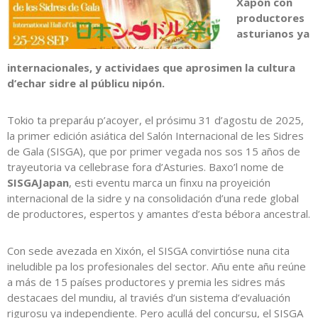
Xapón con
productores
asturianos ya
internacionales, y actividaes que aprosimen la cultura
d’echar sidre al públicu nipón.
Tokio ta preparáu p’acoyer, el prósimu 31 d’agostu de 2025,
la primer edición asiática del Salón Internacional de les Sidres
de Gala (SISGA), que por primer vegada nos sos 15 años de
trayeutoria va cellebrase fora d’Asturies. Baxo’l nome de
SISGAJapan
, esti eventu marca un finxu na proyeición
internacional de la sidre y na consolidación d’una rede global
de productores, espertos y amantes d’esta bébora ancestral.
Con sede avezada en Xixón, el SISGA convirtióse nuna cita
ineludible pa los profesionales del sector. Añu ente añu reúne
a más de 15 países productores y premia les sidres más
destacaes del mundiu, al traviés d’un sistema d’evaluación
rigurosu ya independiente. Pero acullá del concursu, el SISGA