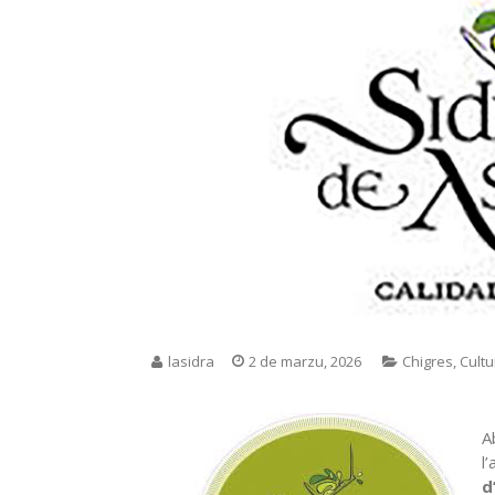
lasidra
2 de marzu, 2026
Chigres
,
Cultu
A
l
d