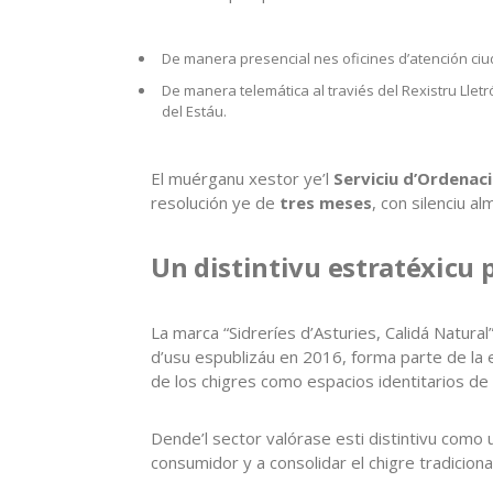
De manera presencial nes oficines d’atención ciud
De manera telemática al traviés del Rexistru Lletr
del Estáu.
El muérganu xestor ye’l
Serviciu d’Ordenaci
resolución ye de
tres meses
, con silenciu a
Un distintivu estratéxicu p
La marca “Sidreríes d’Asturies, Calidá Natur
d’usu espublizáu en 2016, forma parte de la es
de los chigres como espacios identitarios de l
Dende’l sector valórase esti distintivu como 
consumidor y a consolidar el chigre tradicion