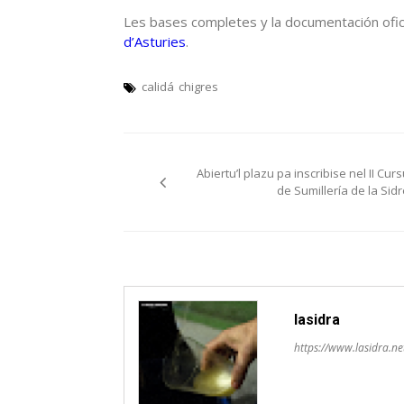
Les bases completes y la documentación ofic
d’Asturies
.
calidá
chigres
Navegación
Abiertu’l plazu pa inscribise nel II Cur
pelos
de Sumillería de la Sidr
artículos
lasidra
https://www.lasidra.ne