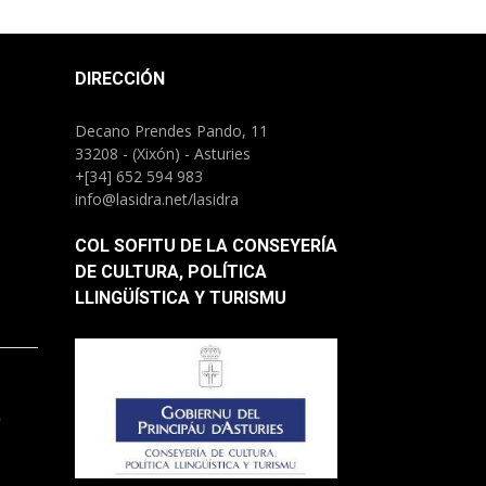
DIRECCIÓN
Decano Prendes Pando, 11
33208 - (Xixón) - Asturies
+[34] 652 594 983
info@lasidra.net/lasidra
COL SOFITU DE LA CONSEYERÍA
DE CULTURA, POLÍTICA
LLINGÜÍSTICA Y TURISMU
.