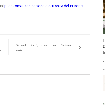
ial
puen consultase na sede electrónica del Principáu
L
su
Salvador Ondó, meyor echaor d’Asturies
d
e
2025
L
–
x
t