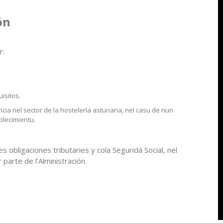
ón
r:
isitos.
cia nel sector de la hostelería asturiana, nel casu de nun
ablecimientu.
s obligaciones tributaries y cola Seguridá Social, nel
parte de l’Alministración.