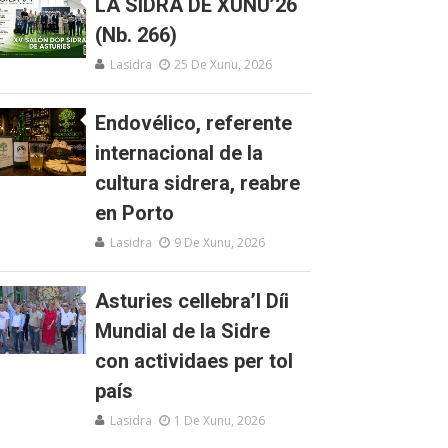
LA SIDRA DE XUNU’26
(Nb. 266)
Lasidra
25 De Xunu, 2026
Endovélico, referente
internacional de la
cultura sidrera, reabre
en Porto
Lasidra
9 De Xunu, 2026
Asturies cellebra’l Díi
Mundial de la Sidre
con actividaes per tol
país
Lasidra
1 De Xunu, 2026