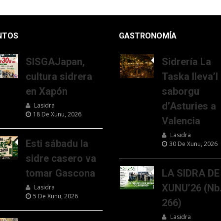
NTOS
GASTRONOMÍA
SISGAJapan,
Sidrería La
cultura sidrera
Taska lleva’l
en Xapón
saborgu
d’Asturies a
Lasidra
18 De Xunu, 2026
Valencia
Lasidra
Esti sábadu la
30 De Xunu, 2026
sidre casero va
tomar Gascona
LA SIDRA DE
XUNU’26 (Nb
Lasidra
5 De Xunu, 2026
266)
Lasidra