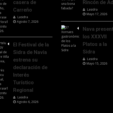
casera de
Rincón de Ad
Carreño
Lasidra
Mayo 17, 2026
Lasidra
Agosto 7, 2026
Nava presen
los XXXVII
Platos a la
El Festival de la
Sidra
Sidra de Navia
estrena su
Lasidra
Mayo 15, 2026
declaración de
Interés
Turístico
Regional
Lasidra
Agosto 6, 2026