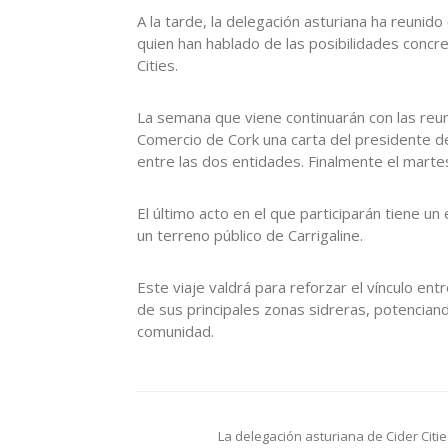
A la tarde, la delegación asturiana ha reunid
quien han hablado de las posibilidades concr
Cities.
La semana que viene continuarán con las reu
Comercio de Cork una carta del presidente d
entre las dos entidades. Finalmente el martes
El último acto en el que participarán tiene u
un terreno público de Carrigaline.
Este viaje valdrá para reforzar el vínculo ent
de sus principales zonas sidreras, potencia
comunidad.
Navegación
La delegación asturiana de Cider Citie