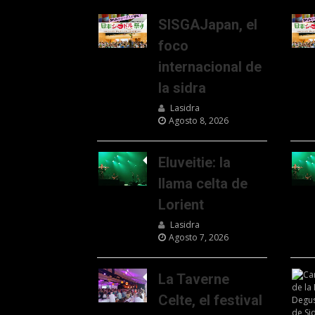
SISGAJapan, el
foco
internacional de
la sidra
Lasidra
Agosto 8, 2026
Eluveitie: la
llama celta de
Lorient
Lasidra
Agosto 7, 2026
La Taverne
Celte, el festival