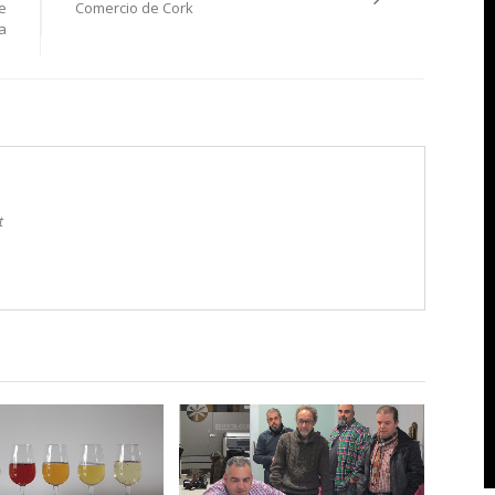
e
Comercio de Cork
da
t