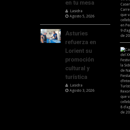
en tu mesa
Lasidra
Agosto 5, 2026
Asturies
refuerza en
Lorient su
promoción
cultural y
turística
Lasidra
Agosto 3, 2026