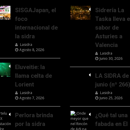
SISGAJapan, el
Sidrería La
foco
Taska lleva e
internacional de
sabor de
la sidra
Asturies a
Valencia
Lasidra
Agosto 8, 2026
Lasidra
Junio 30, 2026
Eluveitie: la
llama celta de
LA SIDRA de
Lorient
junio (nº 266
Lasidra
Lasidra
Agosto 7, 2026
Junio 25, 2026
Perlora brinda
¿Qué tal una
por la sidra
fabada en El