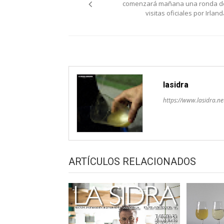
de
comenzará mañana una ronda d
visitas oficiales por Irlan
entradas
lasidra
https://www.lasidra.ne
ARTÍCULOS RELACIONADOS