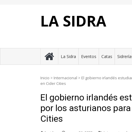
Skip
to
content
LA SIDRA
La Sidra
Eventos
Catas
Sidrería
Inicio
>
Internacional
>
El gobierno irlandés estudia
en Cider Cities
El gobierno irlandés es
por los asturianos para
Cities