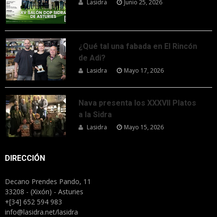
Lasidra
Junio 25, 2026
¿Qué tal una fabada en El Rincón
de Adi?
Lasidra
Mayo 17, 2026
Nava presenta los XXXVII Platos
a la Sidra
Lasidra
Mayo 15, 2026
DIRECCIÓN
Decano Prendes Pando, 11
33208 - (Xixón) - Asturies
+[34] 652 594 983
info@lasidra.net/lasidra