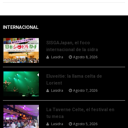
INTERNACIONAL
SISGAJapan, el foco
internacional de la sidra
Lasidra
Agosto 8, 2026
Eluveitie: la llama celta de
Lorient
Lasidra
Agosto 7, 2026
La Taverne Celte, el festival en
tu mesa
Lasidra
Agosto 5, 2026