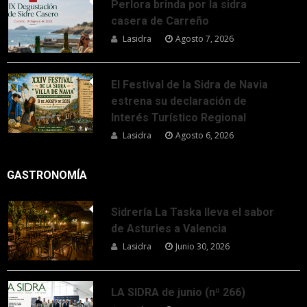
Perlora brinda por la sidra
casera de Carreño
Lasidra
Agosto 7, 2026
El Festival de la Sidra de Navia
estrena su declaración de
Interés Turístico Regional
Lasidra
Agosto 6, 2026
GASTRONOMÍA
Sidrería La Taska lleva el sabor
de Asturies a Valencia
Lasidra
Junio 30, 2026
LA SIDRA de junio (nº 266)