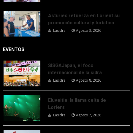
Asturies refuerza en Lorient su
promoción cultural y turística
Lasidra
Agosto 3, 2026
EVENTOS
SISGAJapan, el foco
internacional de la sidra
Lasidra
Agosto 8, 2026
Eluveitie: la llama celta de
Lorient
Lasidra
Agosto 7, 2026