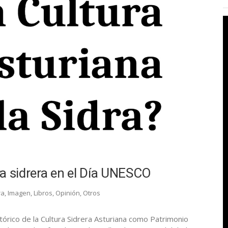
ura sidrera en el Día UNESCO
ra
,
Imagen
,
Libros
,
Opinión
,
Otros
órico de la Cultura Sidrera Asturiana como Patrimonio