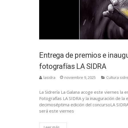
Entrega de premios e inaugu
fotografías LA SIDRA
lasidra
noviembre 9, 2025
Cultura sidr
La Sidrería La Galana acoge este viernes la 
Fotografías LA SIDRA y la inauguración de la e
decimoséptima edición del concursoLA SIDRA.-
será este viernes
Leer más...