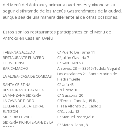
del Menú del Antroxu y animar a ovetenses y xixoneses a
seguir disfrutando de los Menús Gastronómicos de la ciudad,
aunque sea de una manera diferente al de otras ocasiones.
Estos son los restaurantes participantes en el Menú de
Antroxu en Casa en Uviéu
TABERNA SALCEDO
C/ Puerto De Tarna 11
RESTAURANTE EL ACEBO
C/ Julián Clavería 7
EL OVETENSE
C/ SAN JUAN N 6
BAR CAMACHO
Anieves, 28 —-33919 (Tudela Veguín)
Los escalones 21, Santa Marina de
LA ALDEA- CASA DE COMIDAS
Piedramuelle
SANTA CRISTINA
C/ Uría 43
RESTAURANTE L’AYALGA
C/El Peso 10
LA MANZANA SIDRERÍA
C/ Gascona, 20
LA CAVA DE FLORO
C/Fermín Canella, 15 Bajo
EL LLAR DE LA CATEDRAL
Plaza Alfonso 2 El Casto 2
EL TIZÓN
C/Caveda 18
SIDRERÍA EL VALLE
C/ Manuel Pedregal 6
SIDRERÍA PICHOTE-CAFE DE LA
C/ Mateo Llana , 8