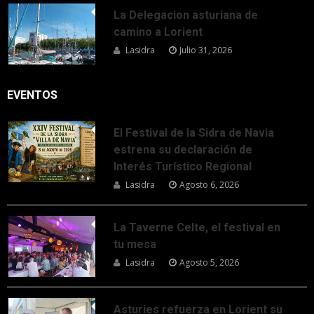
La Delegacion asturiana de
camino a Lorient
Lasidra
Julio 31, 2026
EVENTOS
El Festival de la Sidra de Navia
estrena su declaración de
Interés Turístico Regional
Lasidra
Agosto 6, 2026
La Taverne Celte, el festival en
tu mesa
Lasidra
Agosto 5, 2026
Asturies refuerza en Lorient su