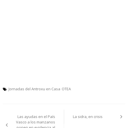
Jornadas del Antroxu en Casa
OTEA
Navegación
Las ayudas en el País
La sidra, en crisis
de
Vasco a los manzanos
ponen en evidencia al