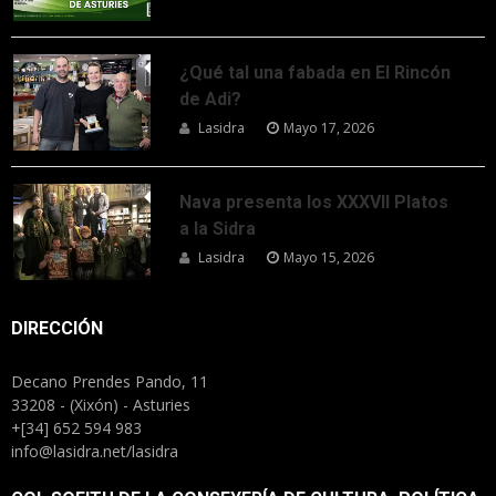
¿Qué tal una fabada en El Rincón
de Adi?
Lasidra
Mayo 17, 2026
Nava presenta los XXXVII Platos
a la Sidra
Lasidra
Mayo 15, 2026
DIRECCIÓN
Decano Prendes Pando, 11
33208 - (Xixón) - Asturies
+[34] 652 594 983
info@lasidra.net/lasidra