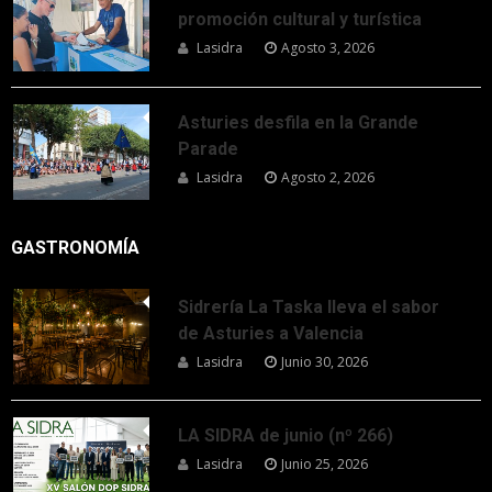
promoción cultural y turística
Lasidra
Agosto 3, 2026
Asturies desfila en la Grande
Parade
Lasidra
Agosto 2, 2026
GASTRONOMÍA
Sidrería La Taska lleva el sabor
de Asturies a Valencia
Lasidra
Junio 30, 2026
LA SIDRA de junio (nº 266)
Lasidra
Junio 25, 2026