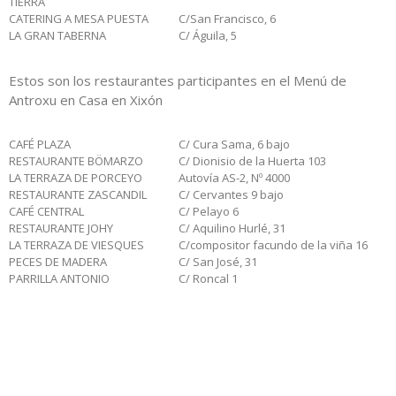
TIERRA
CATERING A MESA PUESTA
C/San Francisco, 6
LA GRAN TABERNA
C/ Águila, 5
Estos son los restaurantes participantes en el Menú de
Antroxu en Casa en Xixón
CAFÉ PLAZA
C/ Cura Sama, 6 bajo
RESTAURANTE BÖMARZO
C/ Dionisio de la Huerta 103
LA TERRAZA DE PORCEYO
Autovía AS-2, Nº 4000
RESTAURANTE ZASCANDIL
C/ Cervantes 9 bajo
CAFÉ CENTRAL
C/ Pelayo 6
RESTAURANTE JOHY
C/ Aquilino Hurlé, 31
LA TERRAZA DE VIESQUES
C/compositor facundo de la viña 16
PECES DE MADERA
C/ San José, 31
PARRILLA ANTONIO
C/ Roncal 1