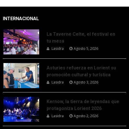
INTERNACIONAL
La Taverne Celte, el festival en
tu mesa
Lasidra
Agosto 5, 2026
Asturies refuerza en Lorient su
promoción cultural y turística
Lasidra
Agosto 3, 2026
Kernow, la tierra de leyendas que
protagoniza Lorient 2026
Lasidra
Agosto 2, 2026