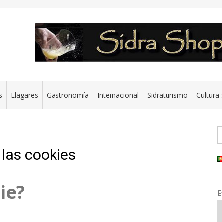
s
Llagares
Gastronomía
Internacional
Sidraturismo
Cultura 
B
las cookies
ie?
E