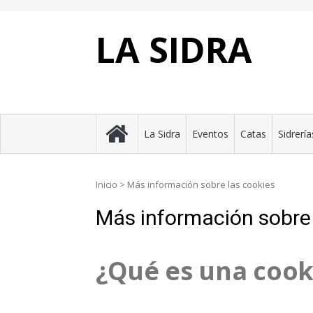
Skip
to
content
LA SIDRA
La Sidra
Eventos
Catas
Sidrería
Inicio
>
Más información sobre las cookies
Más información sobre 
¿Qué es una cook