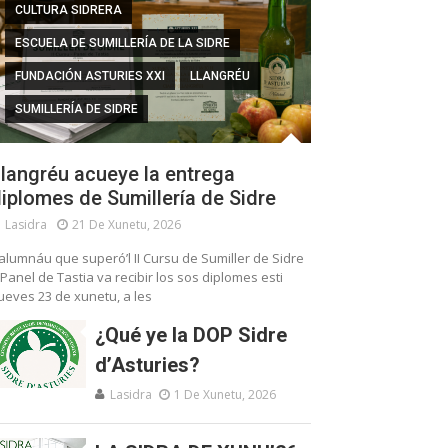
CULTURA SIDRERA
ESCUELA DE SUMILLERÍA DE LA SIDRE
FUNDACIÓN ASTURIES XXI
LLANGRÉU
SUMILLERÍA DE SIDRE
langréu acueye la entrega
iplomes de Sumillería de Sidre
Lasidra
21 De Xunetu, 2026
’alumnáu que superó’l II Cursu de Sumiller de Sidre
 Panel de Tastia va recibir los sos diplomes esti
ueves 23 de xunetu, a les
¿Qué ye la DOP Sidre
d’Asturies?
Lasidra
1 De Xunetu, 2026