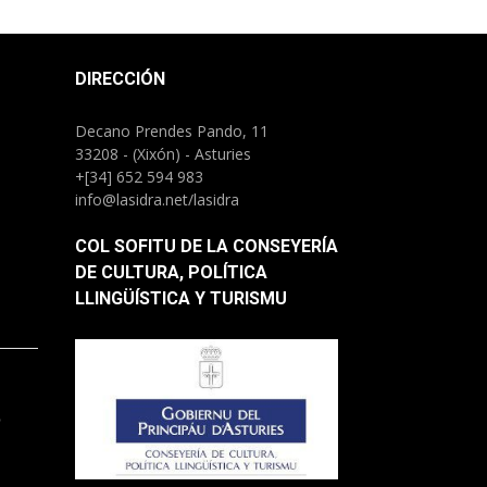
DIRECCIÓN
Decano Prendes Pando, 11
33208 - (Xixón) - Asturies
+[34] 652 594 983
info@lasidra.net/lasidra
COL SOFITU DE LA CONSEYERÍA
DE CULTURA, POLÍTICA
LLINGÜÍSTICA Y TURISMU
.