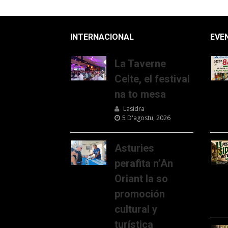
INTERNACIONAL
EVE
La Taverne
Celte, el festival
na to mesa
Lasidra
5 D'agostu, 2026
Asturies
perafita n’An
Oriant la so
promoción
cultural y
turística