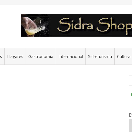
es
Llagares
Gastronomía
Internacional
Sidreturismu
Cultura 
G
E