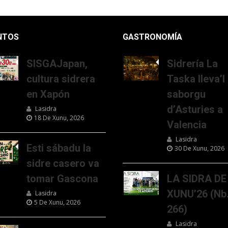
NTOS
GASTRONOMÍA
SISGAJapan,
Sidrería La
cultura sidrera
Taska lleva’l
en Xapón
saborgu
d’Asturies a
Lasidra
18 De Xunu, 2026
Valencia
Lasidra
Esti sábadu la
30 De Xunu, 2026
sidre casero va
tomar Gascona
LA SIDRA DE
XUNU’26 (Nb
Lasidra
5 De Xunu, 2026
266)
Lasidra