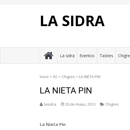
Skip
to
content
LA SIDRA
La sidra
Eventos
Tasties
Chigr
Inicio
>
AS
>
Chigres
>
LA NIETA PIN
LA NIETA PIN
lasidra
20 de mayu, 2013
Chigres
La Nieta Pin