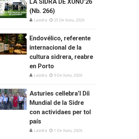
LA SIDRA DE XUNU’26
(Nb. 266)
Lasidra
25 De Xunu, 2026
Endovélico, referente
internacional de la
cultura sidrera, reabre
en Porto
Lasidra
9 De Xunu, 2026
Asturies cellebra’l Díi
Mundial de la Sidre
con actividaes per tol
país
Lasidra
1 De Xunu, 2026