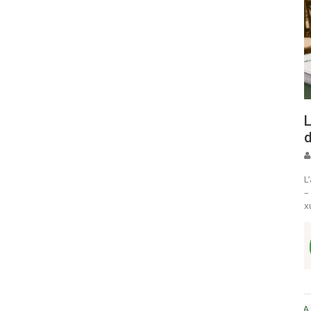
L
d
L
–
x