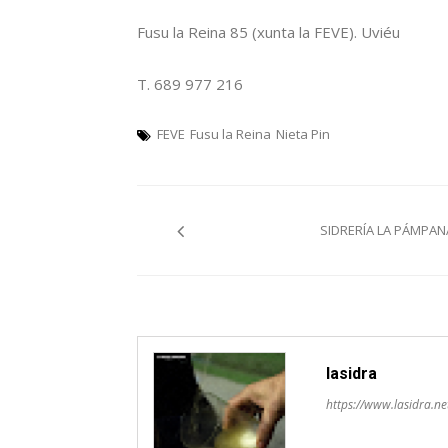
Fusu la Reina 85 (xunta la FEVE). Uviéu
T. 689 977 216
FEVE
Fusu la Reina
Nieta Pin
Navegación
SIDRERÍA LA PÁMPAN
pelos
artículos
lasidra
https://www.lasidra.ne