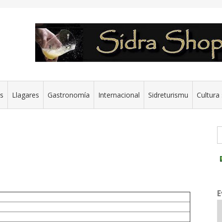
es
Llagares
Gastronomía
Internacional
Sidreturismu
Cultura 
G
E