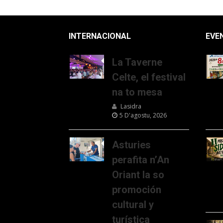
INTERNACIONAL
EVE
La Taverne
Celte, el festival
na to mesa
Lasidra
5 D'agostu, 2026
Asturies
perafita n’An
Oriant la so
promoción
cultural y
turística