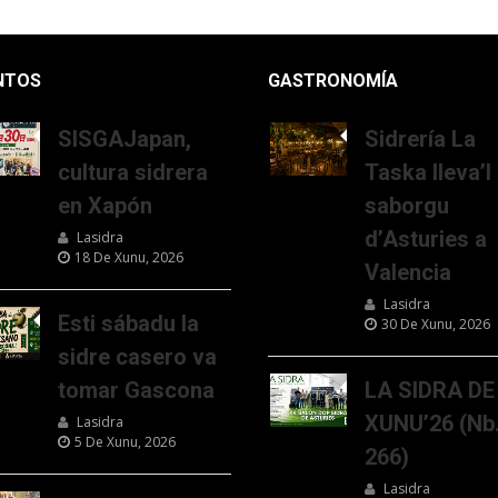
NTOS
GASTRONOMÍA
SISGAJapan,
Sidrería La
cultura sidrera
Taska lleva’l
en Xapón
saborgu
d’Asturies a
Lasidra
18 De Xunu, 2026
Valencia
Lasidra
Esti sábadu la
30 De Xunu, 2026
sidre casero va
tomar Gascona
LA SIDRA DE
XUNU’26 (Nb
Lasidra
5 De Xunu, 2026
266)
Lasidra