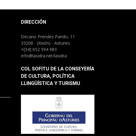
DIRECCIÓN
Decano Prendes Pando, 11
33208 - (Xixón) - Asturies
+[34] 652 594 983
info@lasidra.net/lasidra
COL SOFITU DE LA CONSEYERÍA
DE CULTURA, POLÍTICA
LLINGÜÍSTICA Y TURISMU
.