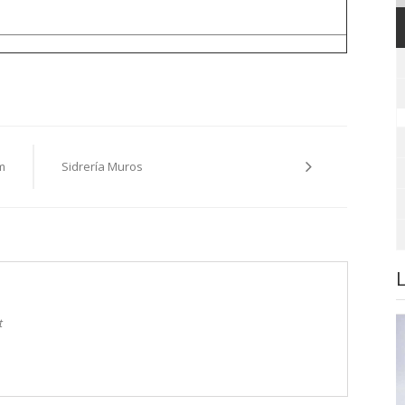
m
Sidrería Muros
t