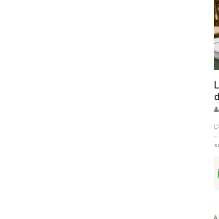
L
d
L
–
x