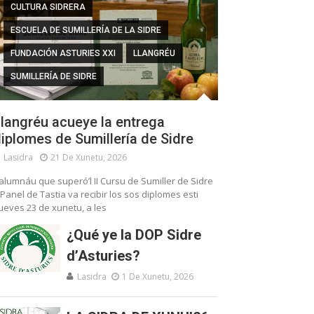
CULTURA SIDRERA
ESCUELA DE SUMILLERÍA DE LA SIDRE
FUNDACIÓN ASTURIES XXI
LLANGRÉU
SUMILLERÍA DE SIDRE
langréu acueye la entrega
iplomes de Sumillería de Sidre
Lasidra
21 De Xunetu, 2026
’alumnáu que superó’l II Cursu de Sumiller de Sidre
 Panel de Tastia va recibir los sos diplomes esti
ueves 23 de xunetu, a les
¿Qué ye la DOP Sidre
d’Asturies?
Lasidra
1 De Xunetu, 2026