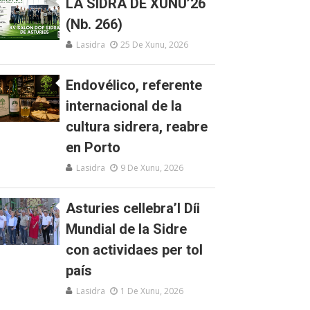
LA SIDRA DE XUNU’26
(Nb. 266)
Lasidra
25 De Xunu, 2026
Endovélico, referente
internacional de la
cultura sidrera, reabre
en Porto
Lasidra
9 De Xunu, 2026
Asturies cellebra’l Díi
Mundial de la Sidre
con actividaes per tol
país
Lasidra
1 De Xunu, 2026