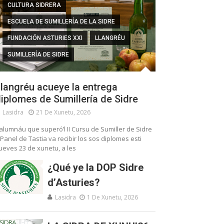
CULTURA SIDRERA
ESCUELA DE SUMILLERÍA DE LA SIDRE
FUNDACIÓN ASTURIES XXI
LLANGRÉU
SUMILLERÍA DE SIDRE
langréu acueye la entrega
iplomes de Sumillería de Sidre
Lasidra
21 De Xunetu, 2026
’alumnáu que superó’l II Cursu de Sumiller de Sidre
 Panel de Tastia va recibir los sos diplomes esti
ueves 23 de xunetu, a les
¿Qué ye la DOP Sidre
d’Asturies?
Lasidra
1 De Xunetu, 2026