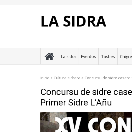
Skip
to
content
LA SIDRA
La sidra
Eventos
Tasties
Chigr
Inicio
>
Cultura sidrera
>
Concursu de sidre casero 
Concursu de sidre cas
Primer Sidre L’Añu