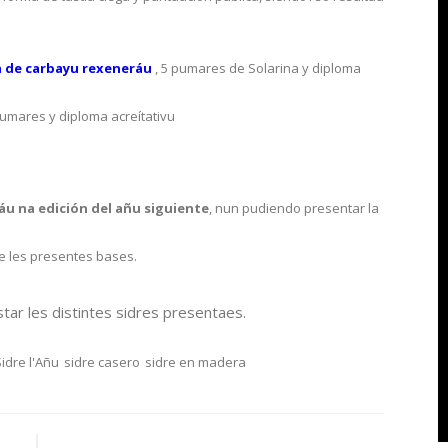
ra de carbayu rexeneráu
, 5 pumares de Solarina y diploma
umares y diploma acreítativu
áu na edición del añu siguiente
, nun pudiendo presentar la
de les presentes bases.
tar les distintes sidres presentaes.
idre l'Añu
sidre casero
sidre en madera