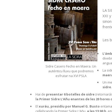
LA SI
XXI y
sinon
frent
Les b
L’ámb
dixeb
angua
Sidre Casero Fecho en Maera. Un
La sid
auténticu lluxu que podremos
maer
esfrutar na XVI PSLA
Un me
sidre
.
Hai de
presentar 6 botelles de sidre
(retornarás
la Primer Sidre L’Añu enantes de les 20 hores d
El
xuráu, presidíu por Manuel G. Busto
entamar
cellebrando la Primer Sidre L’Añu
a les 13:00 h
, e