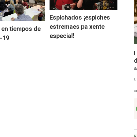
Espichados ¡espiches
estremaes pa xente
e en tiempos de
especial!
d-19
L
d
L
–
x