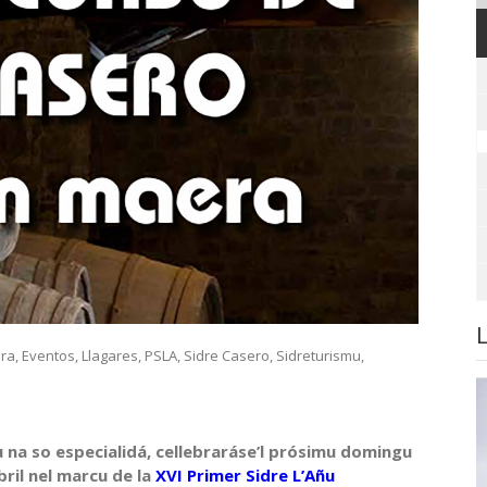
era
,
Eventos
,
Llagares
,
PSLA
,
Sidre Casero
,
Sidreturismu
,
 na so especialidá, cellebraráse’l prósimu domingu
bril nel marcu de la
XVI Primer Sidre L’Añu