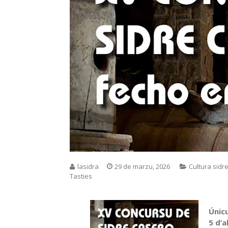
lasidra
29 de marzu, 2026
Cultura sidr
Tasties
Únicu
5 d’a