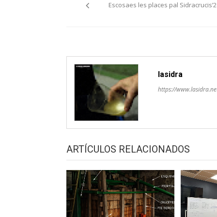
Escosaes les places pal Sidracrucis’2
pelos
artículos
lasidra
https://www.lasidra.ne
ARTÍCULOS RELACIONADOS