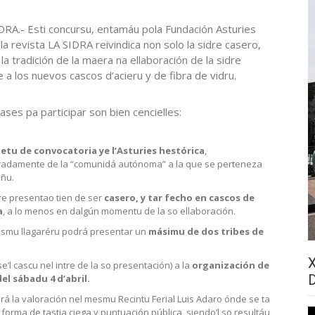
DRA.- Esti concursu, entamáu pola Fundación Asturies
 la revista LA SIDRA reivindica non solo la sidre casero,
 la tradición de la maera na ellaboración de la sidre
e a los nuevos cascos d’acieru y de fibra de vidru.
ases pa participar son bien cencielles:
etu de convocatoria ye l’Asturies hestórica
,
radamente de la “comunidá autónoma” a la que se perteneza
ñu.
re presentao tien de ser
casero, y tar fecho en cascos de
a
, a lo menos en dalgún momentu de la so ellaboración.
smu llagaréru podrá presentar un
másimu de dos tribes de
e’l cascu nel intre de la so presentación) a la
organización de
el sábadu 4 d’abril.
á la valoración nel mesmu Recintu Ferial Luis Adaro ónde se ta
n forma de tastia ciega y puntuación pública, siendo’l so resultáu