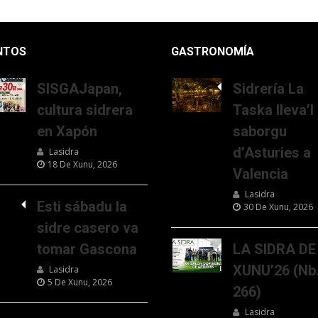
NTOS
GASTRONOMÍA
SISGAJapan,
Sidrería La
cultura sidrera
Taska lleva’l
en Xapón
saborgu
d’Asturies a
Lasidra
18 De Xunu, 2026
Valencia
Lasidra
Esti sábadu la
30 De Xunu, 2026
sidre casero va
tomar Gascona
LA SIDRA DE
XUNU’26 (Nb
Lasidra
5 De Xunu, 2026
266)
Lasidra