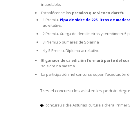
inapelable.
Establécense los
premios que vienen darréu:
1 Premiu.
Pipa de sidre de 225 litros de made
acreítativu.
2 Premiu. Xuegu de densímetros y termómetru5 p
3 Premiu 5 pumares de Solarina
4 y 5 Premiu. Diploma acreítativu
El ganaor de ca edición formará parte del xur
so sidre na mesma.
La participación nel concursu supón l’aceutación 
Tres el concursu los asistentes podrán degus
concursu sidre Asturias
cultura sidrera
Primer S
Navegación