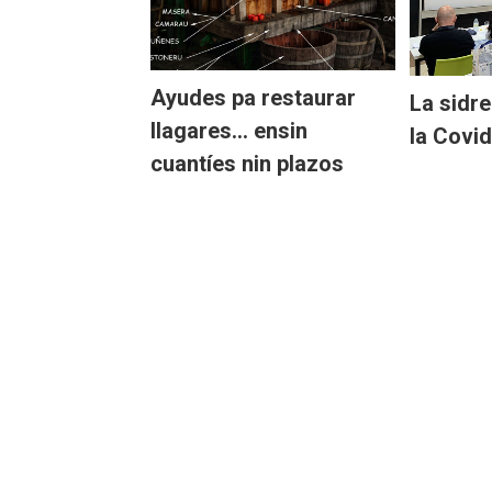
Ayudes pa restaurar
La sidr
llagares… ensin
la Covi
cuantíes nin plazos