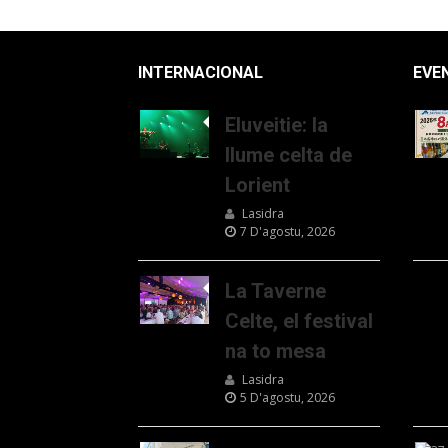
INTERNACIONAL
EVE
Eluveitie: la
llume celta de
Lorient
Lasidra
7 D'agostu, 2026
La Taverne
Celte, el festival
na to mesa
Lasidra
5 D'agostu, 2026