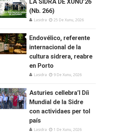
LA SIDRA DE XUNU’26
(Nb. 266)
Lasidra
25 De Xunu, 2026
Endovélico, referente
internacional de la
cultura sidrera, reabre
en Porto
Lasidra
9 De Xunu, 2026
Asturies cellebra’l Díi
Mundial de la Sidre
con actividaes per tol
país
Lasidra
1 De Xunu, 2026