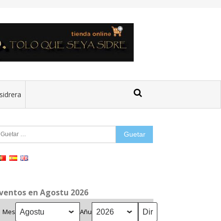
sidrera
uetar:
ventos en Agostu 2026
Mes
Añu