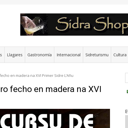
es
Llagares
Gastronomía
Internacional
Sidreturismu
Cultura 
G
fecho en madera na XVI Primer Sidre L’Añu
ero fecho en madera na XVI
E