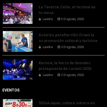
La Taverne Celte, el festival na
to mesa
Lasidra
5 D'agostu, 2026
Asturies perafita n’An Oriant la
so promoción cultural y turística
Lasidra
3 D'agostu, 2026
Kernow, la tierra de lleendes
protagonista de Lorient 2026
Lasidra
2 D'agostu, 2026
EVENTOS
SISGAJapan, cultura sidrera en