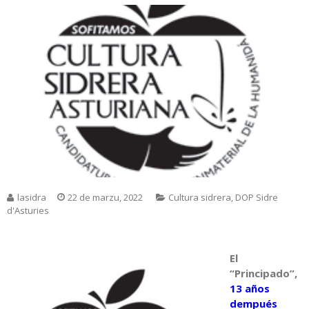
lasidra
22 de marzu, 2022
Cultura sidrera
,
DOP Sidre
d'Asturies
El
“Principado”,
13 años
dempués