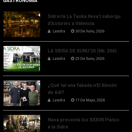
GASTRONOMÍA
Sidrería La Taska lleva’l saborgu
d’Asturies a Valencia
Lasidra
30 De Xunu, 2026
LA SIDRA DE XUNU’26 (Nb. 266)
Lasidra
25 De Xunu, 2026
¿Qué tal una fabada n’El Rincón
de Adi?
Lasidra
17 De Mayu, 2026
Nava presenta los XXXVII Platos
a la Sidre