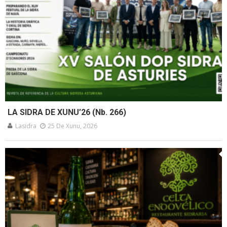
LA SIDRA DE XUNU’26 (Nb. 266)
Lasidra
25 De Xunu, 2026