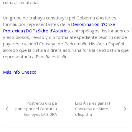
cultural inmaterial.
Un grupu de trabayu constituyíu pol Gobiernu d’Asturies,
formáu por representantes de la
Denominación d’Orixe
Protexida (DOP) Sidre d’Asturies
, antropólogos, historiadores
y estudiosos, revisó y dio forma al espediente téunicu dende
payares, cuando’l Conseyu de Padremuñu Históricu Español
alcordó que la cultura sidrera asturiana fora la candidatura que
representaría a España esti añu.
Más info Unesco
Navegación
Postreros díis pa
Luis Álvarez gana’l I
pelos
participar nel Concursu
Concursu de Sidre
Semeyes LA SIDRA
d’Espicha
artículos