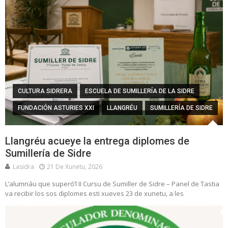
CULTURA SIDRERA
ESCUELA DE SUMILLERÍA DE LA SIDRE
FUNDACIÓN ASTURIES XXI
LLANGRÉU
SUMILLERÍA DE SIDRE
Llangréu acueye la entrega diplomes de
Sumillería de Sidre
Lasidra
21 De Xunetu, 2026
L’alumnáu que superó’l II Cursu de Sumiller de Sidre – Panel de Tastia
va recibir los sos diplomes esti xueves 23 de xunetu, a les