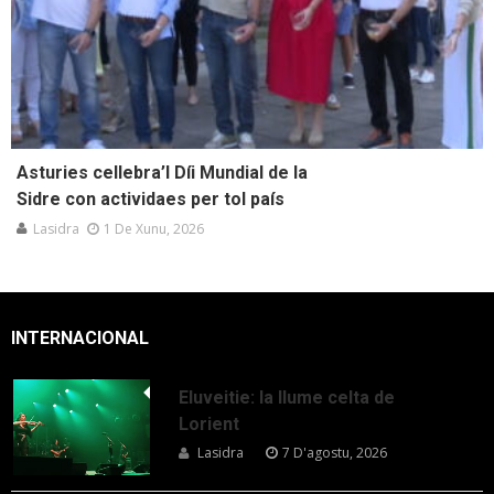
Asturies cellebra’l Díi Mundial de la
Sidre con actividaes per tol país
Lasidra
1 De Xunu, 2026
INTERNACIONAL
Eluveitie: la llume celta de
Lorient
Lasidra
7 D'agostu, 2026