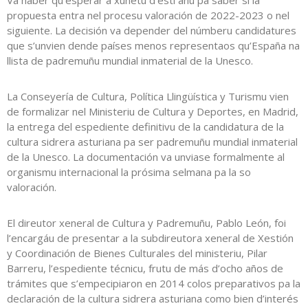
Va haber qu’esperar a xunetu d’esti añu pa saber si la
propuesta entra nel procesu valoración de 2022-2023 o nel
siguiente. La decisión va depender del númberu candidatures
que s’unvien dende países menos representaos qu’España na
llista de padremuñu mundial inmaterial de la Unesco.
La Conseyería de Cultura, Política Llingüística y Turismu vien
de formalizar nel Ministeriu de Cultura y Deportes, en Madrid,
la entrega del espediente definitivu de la candidatura de la
cultura sidrera asturiana pa ser padremuñu mundial inmaterial
de la Unesco. La documentación va unviase formalmente al
organismu internacional la prósima selmana pa la so
valoración.
El direutor xeneral de Cultura y Padremuñu, Pablo León, foi
l’encargáu de presentar a la subdireutora xeneral de Xestión
y Coordinación de Bienes Culturales del ministeriu, Pilar
Barreru, l’espediente técnicu, frutu de más d’ocho años de
trámites que s’empecipiaron en 2014 colos preparativos pa la
declaración de la cultura sidrera asturiana como bien d’interés