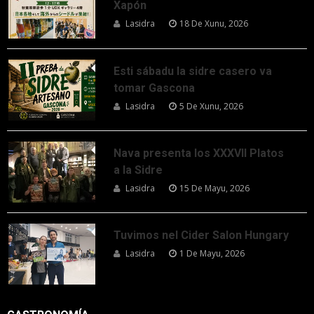
Xapón
Lasidra
18 De Xunu, 2026
Esti sábadu la sidre casero va
tomar Gascona
Lasidra
5 De Xunu, 2026
Nava presenta los XXXVII Platos
a la Sidre
Lasidra
15 De Mayu, 2026
Tuvimos nel Cider Salon Hungary
Lasidra
1 De Mayu, 2026