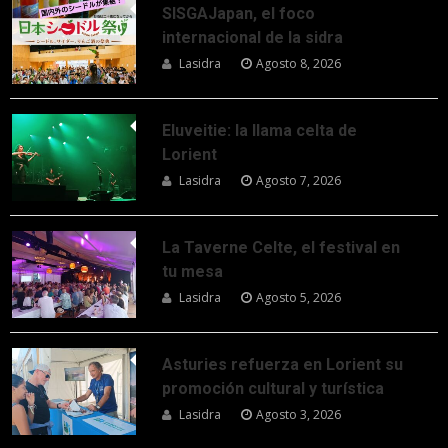
SISGAJapan, el foco
internacional de la sidra
Lasidra
Agosto 8, 2026
Eluveitie: la llama celta de
Lorient
Lasidra
Agosto 7, 2026
La Taverne Celte, el festival en
tu mesa
Lasidra
Agosto 5, 2026
Asturies refuerza en Lorient su
promoción cultural y turística
Lasidra
Agosto 3, 2026