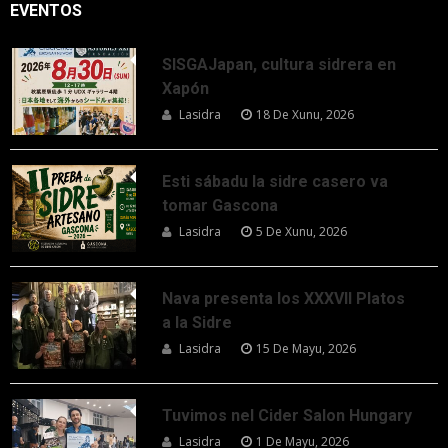
EVENTOS
SISGAJapan, cultura sidrera en
Xapón
Lasidra
18 De Xunu, 2026
Esti sábadu la sidre casero va
tomar Gascona
Lasidra
5 De Xunu, 2026
Nava presenta los XXXVII Platos
a la Sidre
Lasidra
15 De Mayu, 2026
Tuvimos nel Cider Salon Hungary
Lasidra
1 De Mayu, 2026