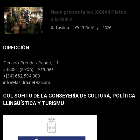
Nava presenta los XXXVII Platos
a la Sidre
Lasidra
15 De Mayu, 2026
DIRECCIÓN
Decano Prendes Pando, 11
33208 - (Xixón) - Asturies
+[34] 652 594 983
info@lasidra.net/lasidra
COL SOFITU DE LA CONSEYERÍA DE CULTURA, POLÍTICA
LLINGÜÍSTICA Y TURISMU