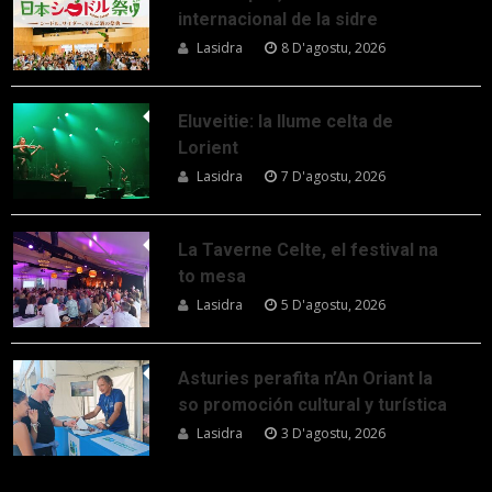
internacional de la sidre
Lasidra
8 D'agostu, 2026
Eluveitie: la llume celta de
Lorient
Lasidra
7 D'agostu, 2026
La Taverne Celte, el festival na
to mesa
Lasidra
5 D'agostu, 2026
Asturies perafita n’An Oriant la
so promoción cultural y turística
Lasidra
3 D'agostu, 2026