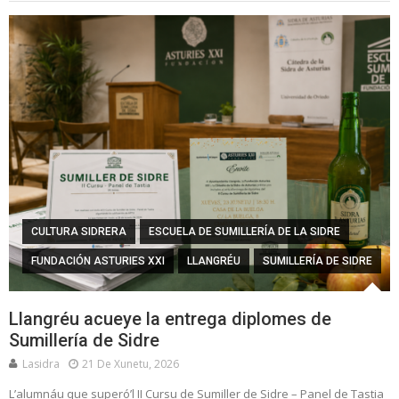
CULTURA SIDRERA
ESCUELA DE SUMILLERÍA DE LA SIDRE
FUNDACIÓN ASTURIES XXI
LLANGRÉU
SUMILLERÍA DE SIDRE
Llangréu acueye la entrega diplomes de
Sumillería de Sidre
Lasidra
21 De Xunetu, 2026
L’alumnáu que superó’l II Cursu de Sumiller de Sidre – Panel de Tastia