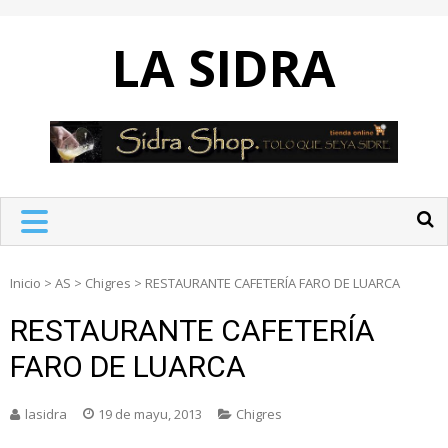
Skip
to
LA SIDRA
content
Inicio
>
AS
>
Chigres
>
RESTAURANTE CAFETERÍA FARO DE LUARCA
RESTAURANTE CAFETERÍA
FARO DE LUARCA
lasidra
19 de mayu, 2013
Chigres