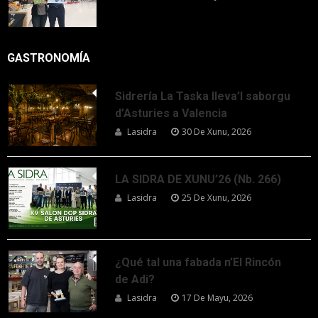
GASTRONOMÍA
Sidrería La Taska lleva’l saborgu
d’Asturies a Valencia
Lasidra
30 De Xunu, 2026
LA SIDRA DE XUNU’26 (Nb. 266)
Lasidra
25 De Xunu, 2026
¿Qué tal una fabada n’El Rincón
de Adi?
Lasidra
17 De Mayu, 2026