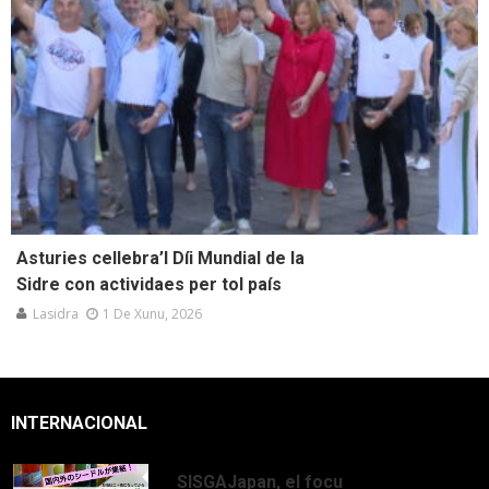
Asturies cellebra’l Díi Mundial de la
Sidre con actividaes per tol país
Lasidra
1 De Xunu, 2026
INTERNACIONAL
SISGAJapan, el focu