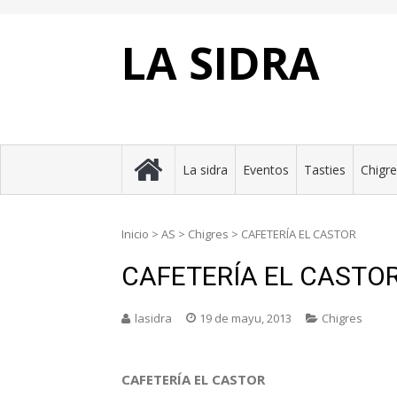
Skip
to
content
LA SIDRA
La sidra
Eventos
Tasties
Chigr
Inicio
>
AS
>
Chigres
>
CAFETERÍA EL CASTOR
CAFETERÍA EL CASTO
lasidra
19 de mayu, 2013
Chigres
CAFETERÍA EL CASTOR