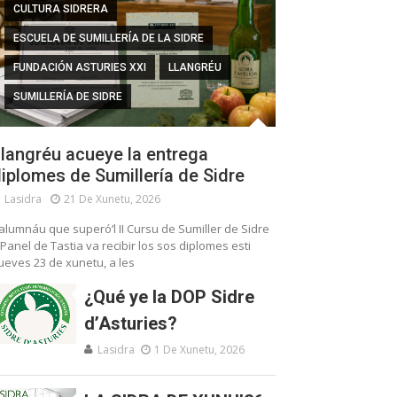
CULTURA SIDRERA
ESCUELA DE SUMILLERÍA DE LA SIDRE
FUNDACIÓN ASTURIES XXI
LLANGRÉU
SUMILLERÍA DE SIDRE
langréu acueye la entrega
iplomes de Sumillería de Sidre
Lasidra
21 De Xunetu, 2026
’alumnáu que superó’l II Cursu de Sumiller de Sidre
 Panel de Tastia va recibir los sos diplomes esti
ueves 23 de xunetu, a les
¿Qué ye la DOP Sidre
d’Asturies?
Lasidra
1 De Xunetu, 2026