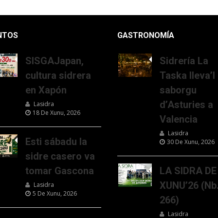
NTOS
GASTRONOMÍA
SISGAJapan,
Sidrería La
cultura sidrera
Taska lleva’l
en Xapón
saborgu
d’Asturies a
Lasidra
18 De Xunu, 2026
Valencia
Lasidra
Esti sábadu la
30 De Xunu, 2026
sidre casero va
tomar Gascona
LA SIDRA DE
XUNU’26 (Nb
Lasidra
5 De Xunu, 2026
266)
Lasidra