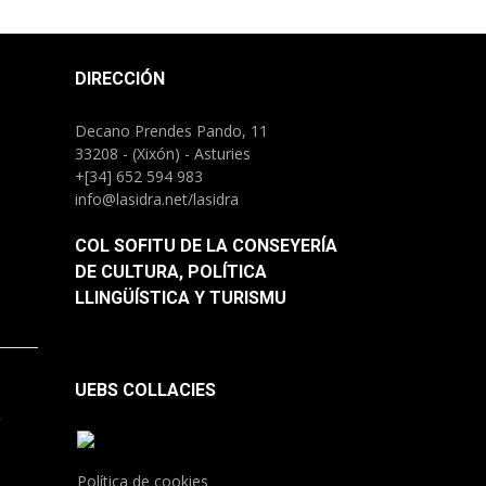
DIRECCIÓN
Decano Prendes Pando, 11
33208 - (Xixón) - Asturies
+[34] 652 594 983
info@lasidra.net/lasidra
COL SOFITU DE LA CONSEYERÍA
DE CULTURA, POLÍTICA
LLINGÜÍSTICA Y TURISMU
UEBS COLLACIES
.
Política de cookies