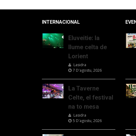
INTERNACIONAL
EVE
Eluveitie: la
llume celta de
Lorient
Lasidra
7 D'agostu, 2026
La Taverne
Celte, el festival
na to mesa
Lasidra
5 D'agostu, 2026