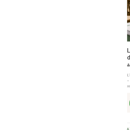
L
d
L
–
x