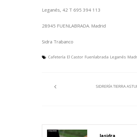
Leganés, 42 T 695 394 113
28945 FUENLABRADA. Madrid
Sidra Trabanco
Cafetería
El Castor
Fuenlabrada
Leganés
Madr
Navegación
SIDRERÍA TIERRA ASTU
pelos
artículos
lasidra