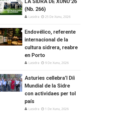
LA SIDRA DE XUNU’26
(Nb. 266)
Lasidra
25 De Xunu, 2026
Endovélico, referente
internacional de la
cultura sidrera, reabre
en Porto
Lasidra
9 De Xunu, 2026
Asturies cellebra’l Díi
Mundial de la Sidre
con actividaes per tol
país
Lasidra
1 De Xunu, 2026