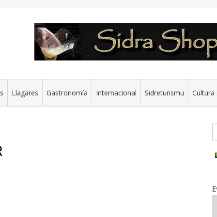
es
Llagares
Gastronomía
Internacional
Sidreturismu
Cultura 
G
R
E