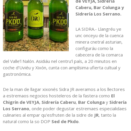
de VEYJA, Sidrería
Caberu, Bar Colunga y
Sidrería Los Serrano.
LA SIDRA.- Llangréu ye
unc onceyu de la cuenca
minera cnetral asturian,
configuráu como la
cabecera de la comarca
del Valle’l Nalón. Asidiáu nel centru’l país, a 20 minutos en
coche d’Uviéu y Xixón, cunta con amplísima ufierta cultual y
gastronómica.
De la man de llagar xixonés Sidra JR averamos a los llectores
a estremaos negocios hosteleros de la fastera como
El
Chigrín de VEYJA
,
Sidrería Caberu
,
Bar Colunga
y
Sidrería
Los Serrano
, onde poder degustar estremaes especialidaes
culinaries al empar qu’esfruten de la sidre de
JR
, tanto la
natural como la so DOP
Sed de Pkdo
.