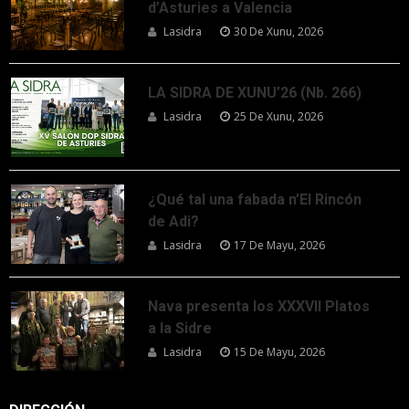
d’Asturies a Valencia
Lasidra
30 De Xunu, 2026
LA SIDRA DE XUNU’26 (Nb. 266)
Lasidra
25 De Xunu, 2026
¿Qué tal una fabada n’El Rincón
de Adi?
Lasidra
17 De Mayu, 2026
Nava presenta los XXXVII Platos
a la Sidre
Lasidra
15 De Mayu, 2026