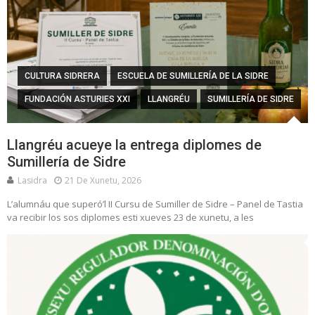
CULTURA SIDRERA
ESCUELA DE SUMILLERÍA DE LA SIDRE
FUNDACIÓN ASTURIES XXI
LLANGRÉU
SUMILLERÍA DE SIDRE
Llangréu acueye la entrega diplomes de
Sumillería de Sidre
Lasidra
21 De Xunetu, 2026
L’alumnáu que superó’l II Cursu de Sumiller de Sidre – Panel de Tastia
va recibir los sos diplomes esti xueves 23 de xunetu, a les