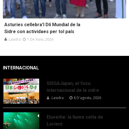
Asturies cellebra’l Díi Mundial de la
Sidre con actividaes per tol país
Lasidra
1 De Xunu, 2026
INTERNACIONAL
SISGAJapan, el focu
internacional de la sidre
Lasidra
8 D'agostu, 2026
Eluveitie: la llume celta de
Lorient