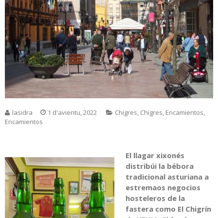
lasidra
1 d'avientu, 2022
Chigres
,
Chigres
,
Encamientos
,
Encamientos
El llagar xixonés
distribúi la bébora
tradicional asturiana a
estremaos negocios
hosteleros de la
fastera como El Chigrín