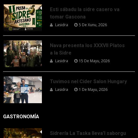
Esti sábadu la sidre casero va
tomar Gascona
Lasidra
5 De Xunu, 2026
Nava presenta los XXXVII Platos
a la Sidre
Lasidra
15 De Mayu, 2026
Tuvimos nel Cider Salon Hungary
Lasidra
1 De Mayu, 2026
GASTRONOMÍA
Sidrería La Taska lleva’l saborgu