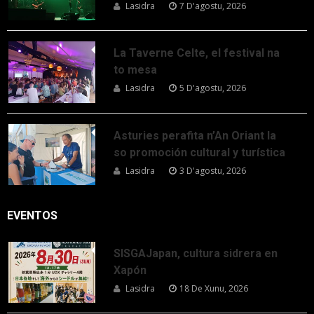
Lasidra
7 D'agostu, 2026
La Taverne Celte, el festival na
to mesa
Lasidra
5 D'agostu, 2026
Asturies perafita n’An Oriant la
so promoción cultural y turística
Lasidra
3 D'agostu, 2026
EVENTOS
SISGAJapan, cultura sidrera en
Xapón
Lasidra
18 De Xunu, 2026