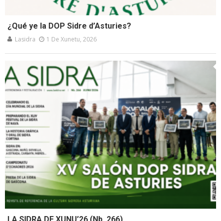
¿Qué ye la DOP Sidre d’Asturies?
Lasidra
1 De Xunetu, 2026
LA SIDRA DE XUNU’26 (Nb. 266)