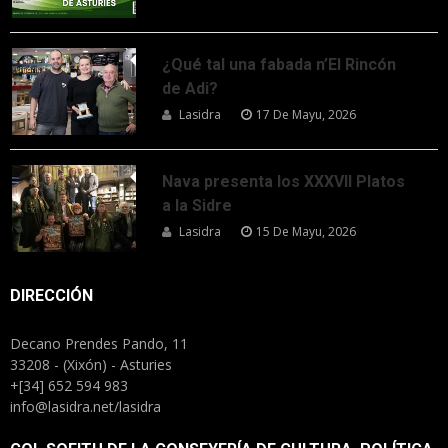
¿Qué tal una fabada n’El Rincón
de Adi?
Lasidra
17 De Mayu, 2026
Nava presenta los XXXVII Platos
a la Sidre
Lasidra
15 De Mayu, 2026
DIRECCIÓN
Decano Prendes Pando, 11
33208 - (Xixón) - Asturies
+[34] 652 594 983
info@lasidra.net/lasidra