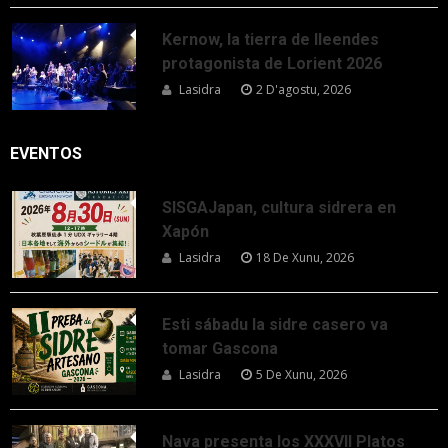
Kernow, la tierra de lleendes
protagonista de Lorient 2026
Lasidra
2 D'agostu, 2026
EVENTOS
SISGAJapan, cultura sidrera en
Xapón
Lasidra
18 De Xunu, 2026
Esti sábadu la sidre casero va
tomar Gascona
Lasidra
5 De Xunu, 2026
Nava presenta los XXXVII Platos