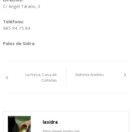
C/ Angel Tárano, 3
Teléfonu:
985 94 75 84.
Palos de Sidra:
Navegación
La Fresa. Casa de
Sidrería Acebéu
pelos
Comidas
artículos
lasidra
https://www.lasidra.net