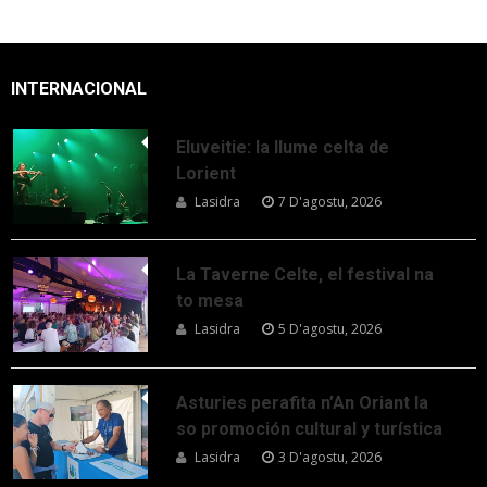
INTERNACIONAL
Eluveitie: la llume celta de
Lorient
Lasidra
7 D'agostu, 2026
La Taverne Celte, el festival na
to mesa
Lasidra
5 D'agostu, 2026
Asturies perafita n’An Oriant la
so promoción cultural y turística
Lasidra
3 D'agostu, 2026