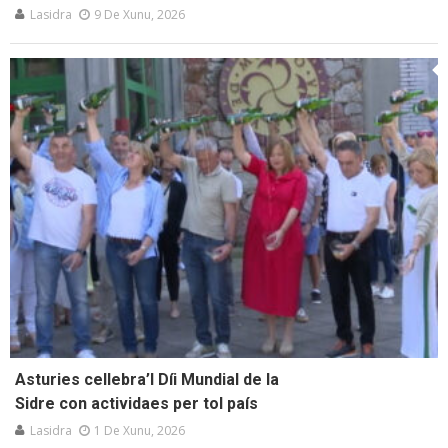
Lasidra
9 De Xunu, 2026
Asturies cellebra’l Díi Mundial de la
Sidre con actividaes per tol país
Lasidra
1 De Xunu, 2026