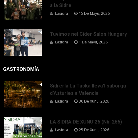
a la Sidre
Lasidra
15 De Mayu, 2026
Tuvimos nel Cider Salon Hungary
Lasidra
1 De Mayu, 2026
GASTRONOMÍA
Sidrería La Taska lleva’l saborgu
d’Asturies a Valencia
Lasidra
30 De Xunu, 2026
LA SIDRA DE XUNU’26 (Nb. 266)
Lasidra
25 De Xunu, 2026