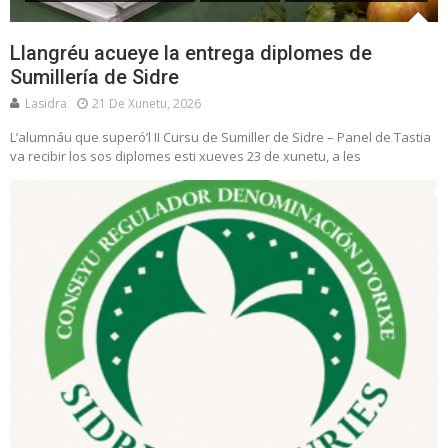
Llangréu acueye la entrega diplomes de
Sumillería de Sidre
Lasidra
21 De Xunetu, 2026
L’alumnáu que superó’l II Cursu de Sumiller de Sidre – Panel de Tastia
va recibir los sos diplomes esti xueves 23 de xunetu, a les