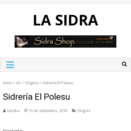
Skip
to
LA SIDRA
content
Inicio
>
AS
>
Chigres
>
Sidrería El Polesu
Sidrería El Polesu
lasidra
13 de setiembre, 2010
Chigres
Direición: