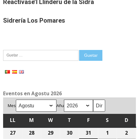
Reactívase’l Llinderu de la Sidra
Sidrería Los Pomares
Guetar:
Eventos en Agostu 2026
Mes
Añu
LL
LLUNES
M
MARTES
W
MIÉRCOLES
T
XUEVES
F
VIENRES
S
SÁBADU
D
DOM
27
27
28
28
29
29
30
30
31
31
1
1
2
2