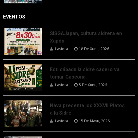
EVENTOS
SISGAJapan, cultura sidrera en
Xapón
Lasidra
18 De Xunu, 2026
Esti sábadu la sidre casero va
tomar Gascona
Lasidra
5 De Xunu, 2026
Nava presenta los XXXVII Platos
a la Sidre
Lasidra
15 De Mayu, 2026