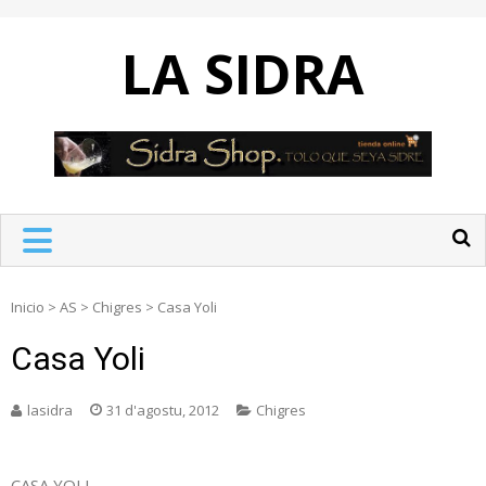
Skip
to
LA SIDRA
content
Inicio
>
AS
>
Chigres
>
Casa Yoli
Casa Yoli
lasidra
31 d'agostu, 2012
Chigres
CASA YOLI.