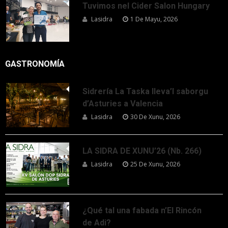
Tuvimos nel Cider Salon Hungary
Lasidra
1 De Mayu, 2026
GASTRONOMÍA
Sidrería La Taska lleva’l saborgu
d’Asturies a Valencia
Lasidra
30 De Xunu, 2026
LA SIDRA DE XUNU’26 (Nb. 266)
Lasidra
25 De Xunu, 2026
¿Qué tal una fabada n’El Rincón
de Adi?