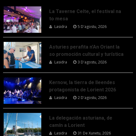
La Taverne Celte, el festival na
to mesa
Lasidra
5 D'agostu, 2026
Asturies perafita n’An Oriant la
so promoción cultural y turística
Lasidra
3 D'agostu, 2026
Kernow, la tierra de lleendes
protagonista de Lorient 2026
Lasidra
2 D'agostu, 2026
La delegación asturiana, de
camín a Lorient
Lasidra
31 De Xunetu, 2026