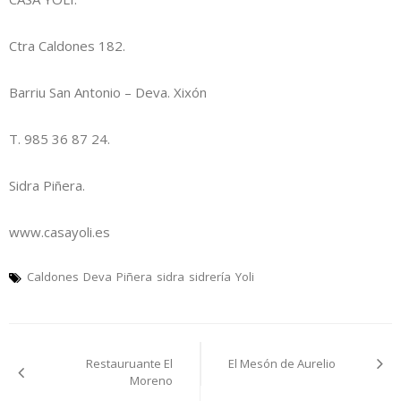
Ctra Caldones 182.
Barriu San Antonio – Deva. Xixón
T. 985 36 87 24.
Sidra Piñera.
www.casayoli.es
Caldones
Deva
Piñera
sidra
sidrería
Yoli
Navegación
Restauruante El
El Mesón de Aurelio
pelos
Moreno