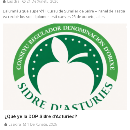
Lasidra
21 De Xunetu, 2026
L’alumnáu que superó’l II Cursu de Sumiller de Sidre – Panel de Tastia
va recibir los sos diplomes esti xueves 23 de xunetu, a les
¿Qué ye la DOP Sidre d’Asturies?
Lasidra
1 De Xunetu, 2026