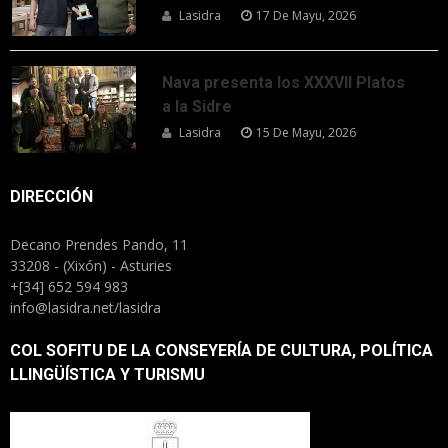
Lasidra
17 De Mayu, 2026
Nava presenta los XXXVII Platos
a la Sidre
Lasidra
15 De Mayu, 2026
DIRECCIÓN
Decano Prendes Pando, 11
33208 - (Xixón) - Asturies
+[34] 652 594 983
info@lasidra.net/lasidra
COL SOFITU DE LA CONSEYERÍA DE CULTURA, POLÍTICA
LLINGÜÍSTICA Y TURISMU