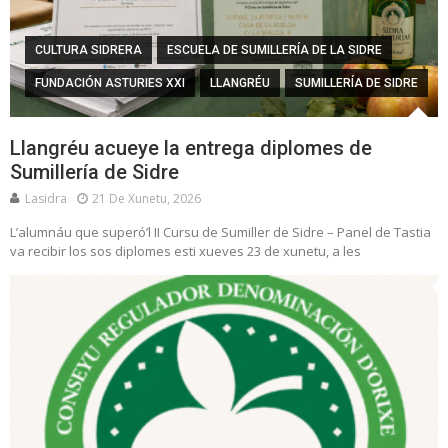
CULTURA SIDRERA
ESCUELA DE SUMILLERÍA DE LA SIDRE
FUNDACIÓN ASTURIES XXI
LLANGRÉU
SUMILLERÍA DE SIDRE
Llangréu acueye la entrega diplomes de
Sumillería de Sidre
Lasidra
21 De Xunetu, 2026
L’alumnáu que superó’l II Cursu de Sumiller de Sidre – Panel de Tastia
va recibir los sos diplomes esti xueves 23 de xunetu, a les