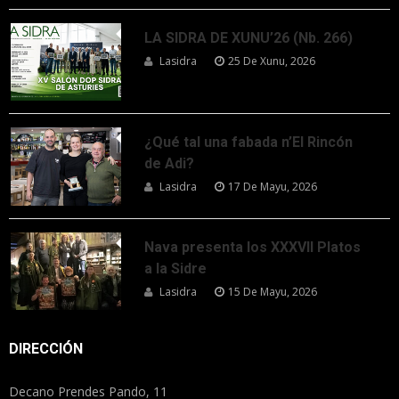
LA SIDRA DE XUNU’26 (Nb. 266)
Lasidra
25 De Xunu, 2026
¿Qué tal una fabada n’El Rincón
de Adi?
Lasidra
17 De Mayu, 2026
Nava presenta los XXXVII Platos
a la Sidre
Lasidra
15 De Mayu, 2026
DIRECCIÓN
Decano Prendes Pando, 11