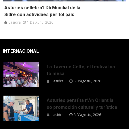
Asturies cellebra’l Díi Mundial de la
Sidre con actividaes per tol país
Lasidra
1 De Xunu, 2026
INTERNACIONAL
La Taverne Celte, el festival na
to mesa
Lasidra
5 D'agostu, 2026
Asturies perafita n’An Oriant la
so promoción cultural y turística
Lasidra
3 D'agostu, 2026