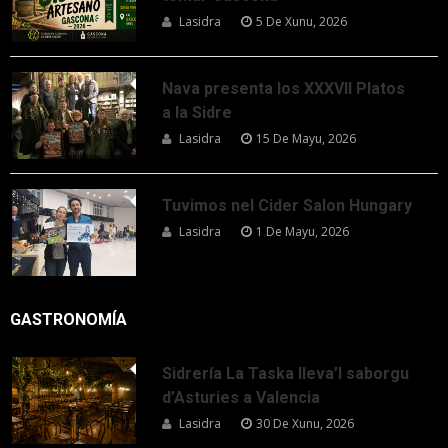
Lasidra
5 De Xunu, 2026
Nava presenta los XXXVII Platos
a la Sidre
Lasidra
15 De Mayu, 2026
Tuvimos nel Cider Salon Hungary
Lasidra
1 De Mayu, 2026
GASTRONOMÍA
Sidrería La Taska lleva’l saborgu
d’Asturies a Valencia
Lasidra
30 De Xunu, 2026