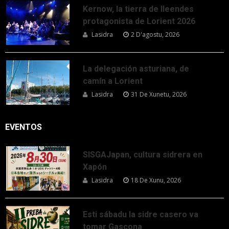
Kernow, la tierra de lleendes
protagonista de Lorient 2026
Lasidra
2 D'agostu, 2026
La delegación asturiana, de
camín a Lorient
Lasidra
31 De Xunetu, 2026
EVENTOS
SISGAJapan, cultura sidrera en
Xapón
Lasidra
18 De Xunu, 2026
Esti sábadu la sidre casero va
tomar Gascona