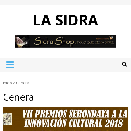
Skip
to
LA SIDRA
content
Inicio
>
Cenera
Cenera