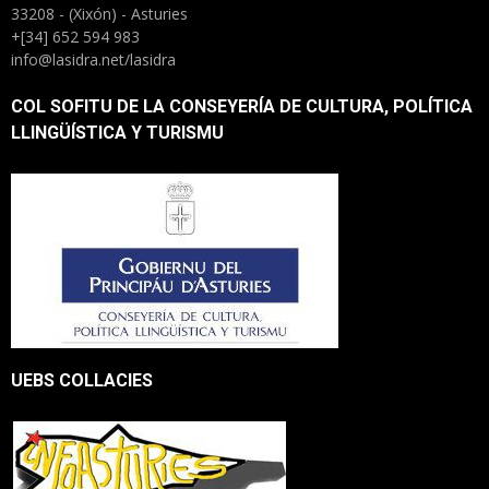
33208 - (Xixón) - Asturies
+[34] 652 594 983
info@lasidra.net/lasidra
COL SOFITU DE LA CONSEYERÍA DE CULTURA, POLÍTICA
LLINGÜÍSTICA Y TURISMU
UEBS COLLACIES